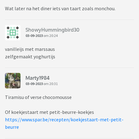
Wat later na het diner iets van taart zoals monchou.
ShowyHummingbird30
03-09-2023
om 20:24
vanilleijs met marssaus
zelfgemaakt yoghurtijs
Marty1984
03-09-2023
om 20:31
Tiramisu of verse chocomousse
Of koekjestaart met petit-beurre-koekjes
https://www.spar.be/recepten/koekjestaart-met-petit-
beurre