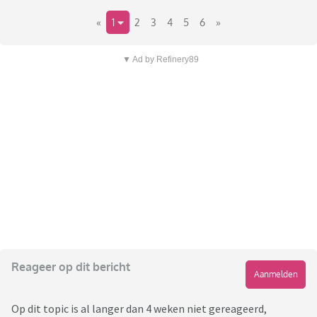
«
1
2
3
4
5
6
»
▼ Ad by Refinery89
Reageer op dit bericht
Aanmelden
Op dit topic is al langer dan 4 weken niet gereageerd,