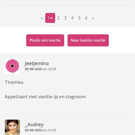
«
1
2
3
4
5
6
»
Plaats een reactie
Naar laatste reactie
Jeetjemina
03-09-2023
om 20:06
Tiramisu
Appeltaart met vanille-ijs en slagroom
_Audrey
03-09-2023
om 20:09