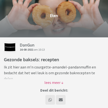
Eten
DanGun
16-08-2021
om 10:13
Gezonde baksels: recepten
Ik zit hier aan m’n courgette-amandel-pandanmuffin en
bedacht dat het wel leuk is om gezonde bakrecepten te
delen.
Baksels met weinig tot geen suiker (of aanverwanten) met
gezonde koolhydraten (geen gewoon witmeel dus) en die
Deel dit bericht:
gewoon lekker en voedzaam zijn.
Zonder ei, met ei, wel / geen zuivel, met ‘verborgen’
groenten, kh-arm of kh-rijk, glutenvrij of juist niet; kom