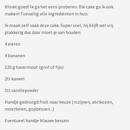
Klinkt goed! Ik ga het eens proberen. Die cake ga ik ook
maken! Toevallig alle ingrediënten in huis.
Ik maak zelf vaak deze cake. Super snel, hij blijft wel vrij
plakkerig dus daar moet je van houden:
4 eieren
4 bananen
120 g havermout (grof of fijn)
2tl kaneel
1tl vanillepoeder
Handje gedroogd fruit naar keuze (rozijnen, abrikozen,
moerbeien, gojibessen...)
Eventueel handje blauwe bessen