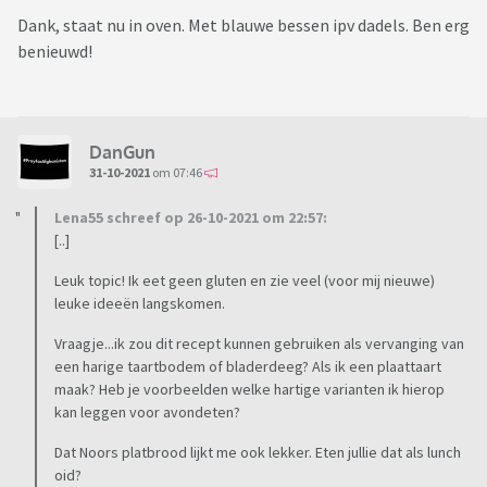
Dank, staat nu in oven. Met blauwe bessen ipv dadels. Ben erg
benieuwd!
DanGun
31-10-2021
om 07:46
Lena55 schreef op 26-10-2021 om 22:57:
[..]
Leuk topic! Ik eet geen gluten en zie veel (voor mij nieuwe)
leuke ideeën langskomen.
Vraagje...ik zou dit recept kunnen gebruiken als vervanging van
een harige taartbodem of bladerdeeg? Als ik een plaattaart
maak? Heb je voorbeelden welke hartige varianten ik hierop
kan leggen voor avondeten?
Dat Noors platbrood lijkt me ook lekker. Eten jullie dat als lunch
oid?