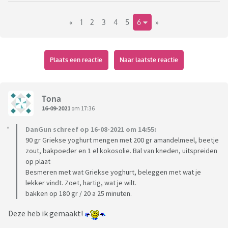
maar door met die gezonde bakrecepten!
«
1
2
3
4
5
6
»
(Wil je een discussie over wat al dan niet gezond en / of lekker is
dan is daar vast een andere plek voor, het gaat mij puur om het
delen van succes recepten)
Plaats een reactie
Naar laatste reactie
Tona
16-09-2021
om 17:36
DanGun schreef op 16-08-2021 om 14:55:
90 gr Griekse yoghurt mengen met 200 gr amandelmeel, beetje
zout, bakpoeder en 1 el kokosolie. Bal van kneden, uitspreiden
op plaat
Besmeren met wat Griekse yoghurt, beleggen met wat je
lekker vindt. Zoet, hartig, wat je wilt.
bakken op 180 gr / 20 a 25 minuten.
Deze heb ik gemaakt!