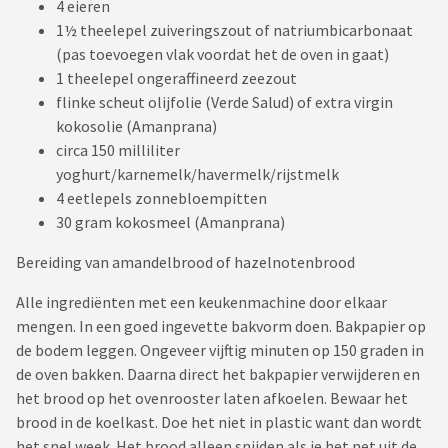
4 eieren
1½ theelepel zuiveringszout of natriumbicarbonaat
(pas toevoegen vlak voordat het de oven in gaat)
1 theelepel ongeraffineerd zeezout
flinke scheut olijfolie (Verde Salud) of extra virgin
kokosolie (Amanprana)
circa 150 milliliter
yoghurt/karnemelk/havermelk/rijstmelk
4 eetlepels zonnebloempitten
30 gram kokosmeel (Amanprana)
Bereiding van amandelbrood of hazelnotenbrood
Alle ingrediënten met een keukenmachine door elkaar
mengen. In een goed ingevette bakvorm doen. Bakpapier op
de bodem leggen. Ongeveer vijftig minuten op 150 graden in
de oven bakken. Daarna direct het bakpapier verwijderen en
het brood op het ovenrooster laten afkoelen. Bewaar het
brood in de koelkast. Doe het niet in plastic want dan wordt
het snel week. Het brood alleen snijden als je het net uit de