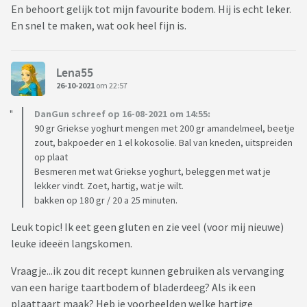
En behoort gelijk tot mijn favourite bodem. Hij is echt leker.
En snel te maken, wat ook heel fijn is.
Lena55
26-10-2021
om 22:57
DanGun schreef op 16-08-2021 om 14:55:
90 gr Griekse yoghurt mengen met 200 gr amandelmeel, beetje
zout, bakpoeder en 1 el kokosolie. Bal van kneden, uitspreiden
op plaat
Besmeren met wat Griekse yoghurt, beleggen met wat je
lekker vindt. Zoet, hartig, wat je wilt.
bakken op 180 gr / 20 a 25 minuten.
Leuk topic! Ik eet geen gluten en zie veel (voor mij nieuwe)
leuke ideeën langskomen.
Vraagje...ik zou dit recept kunnen gebruiken als vervanging
van een harige taartbodem of bladerdeeg? Als ik een
plaattaart maak? Heb je voorbeelden welke hartige