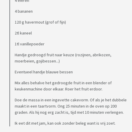
4 eieren
4 bananen
120 g havermout (grof of fijn)
2tl kaneel
1tl vanillepoeder
Handje gedroogd fruit naar keuze (rozijnen, abrikozen,
moerbeien, gojibessen...)
Eventueel handje blauwe bessen
Mix alles behalve het gedroogde fruit in een blender of
keukenmachine door elkaar. Roer het fruit erdoor.
Doe de massa in een ingevette cakevorm. Of als je het dubbele
maakt in een taartvorm. Ong 25 minuten in de oven op 200
graden. Als hij nog erg zacht is, tijd met 10 minuten verlengen.
Ik eet dit met jam, kan ook zonder beleg want is vrij zoet.