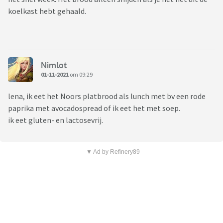
koelkast hebt gehaald.
Nimlot
01-11-2021
om 09:29
lena, ik eet het Noors platbrood als lunch met bv een rode
paprika met avocadospread of ik eet het met soep.
ik eet gluten- en lactosevrij.
▼ Ad by Refinery89