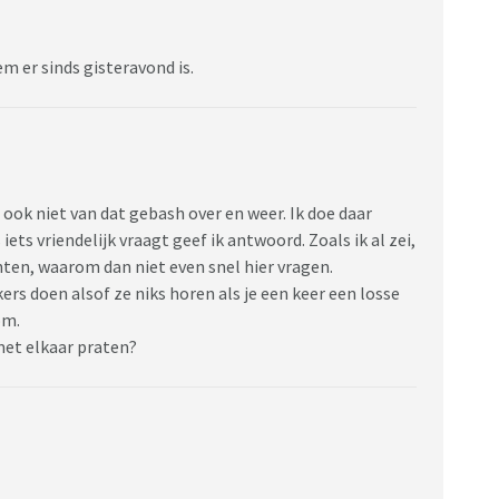
em er sinds gisteravond is.
u ook niet van dat gebash over en weer. Ik doe daar
ts vriendelijk vraagt geef ik antwoord. Zoals ik al zei,
hten, waarom dan niet even snel hier vragen.
s doen alsof ze niks horen als je een keer een losse
om.
 met elkaar praten?