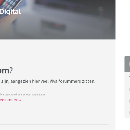
Digital
rum?
 zijn, aangezien hier veel Viva forummers zitten.
chtwoord aan te passen.
 gebruikersnaam. Ik moet mijn oude paswoord invullen
op dezelfde pagina........