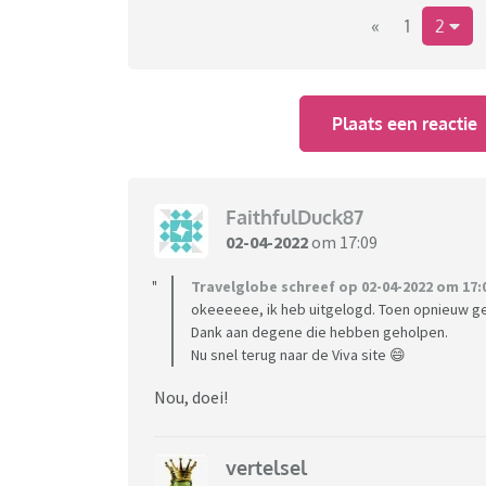
Heeft iemand dit ook?
«
1
2
Plaats een reactie
FaithfulDuck87
02-04-2022
om 17:09
Travelglobe schreef op 02-04-2022 om 17:
okeeeeee, ik heb uitgelogd. Toen opnieuw g
Dank aan degene die hebben geholpen.
Nu snel terug naar de Viva site 😄
Nou, doei!
vertelsel