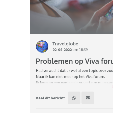
Travelglobe
02-04-2022
om 16:39
Problemen op Viva fo
Had verwacht dat er wel al een topic over zou
Maar ik kan niet meer op het Viva forum.
Ik kom op een pagina die vraagt om mijn wa
Daar staat mijn email adres, maar niet mijn
en dan een nieuw paswoord aanmaken.
Deel dit bericht:
Er gebeurd echter niets en ik kom steeds weer 
Heel vreemd.
Ben ik gehacked?