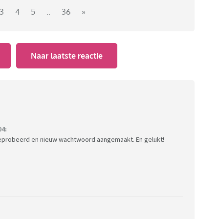
3
4
5
..
36
»
Naar laatste reactie
04:
eprobeerd en nieuw wachtwoord aangemaakt. En gelukt!