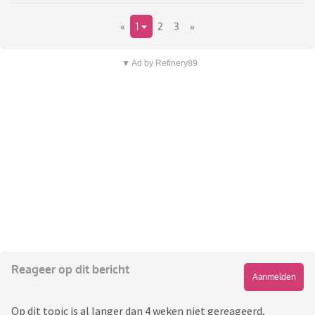
«
1
2
3
»
▼ Ad by Refinery89
Reageer op dit bericht
Aanmelden
Op dit topic is al langer dan 4 weken niet gereageerd,