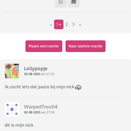
«
1
2
3
»
Plaats een reactie
Naar laatste reactie
Lollypopje
02-08-2021
om 17:33
Ik zocht iets dat paste bij mijn nick
WarpedTrout14
02-08-2021
om 17:36
dit is mijn nick