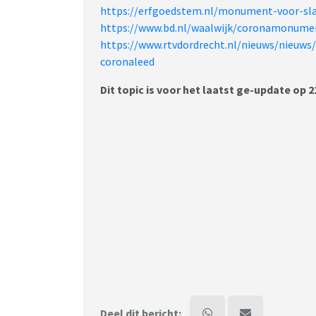
https://erfgoedstem.nl/monument-voor-slac
https://www.bd.nl/waalwijk/coronamonume
https://www.rtvdordrecht.nl/nieuws/nieuws
coronaleed
Dit topic is voor het laatst ge-update op 2
Deel dit bericht: