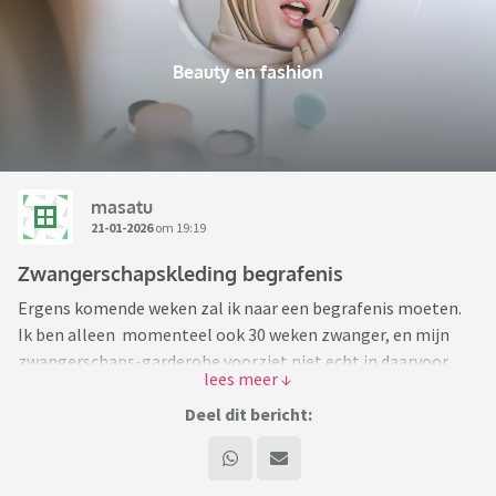
Beauty en fashion
masatu
21-01-2026
om 19:19
Zwangerschapskleding begrafenis
Ergens komende weken zal ik naar een begrafenis moeten.
Ik ben alleen momenteel ook 30 weken zwanger, en mijn
zwangerschaps-garderobe voorziet niet echt in daarvoor
geschikte kleding.
Deel dit bericht:
Hebben jullie misschien ideeën? Ik dacht zelf aan een zwarte
of donkere lange jurk, maar wat ik online tegenkom is
allemaal nogal vormeloos of heel duur. Ik draag maat M en