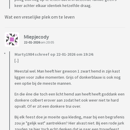
keer achter elkaar identiek hetzelfde draag.
Wat een vreselijke plek om te leven
Miepjecody
22-01-2026
om 20:05
Marty1984 schreef op 22-01-2026 om 19:24:
[..]
Meestal wel. Man heeft hier gewoon 1 zwart hemd in zijn kast
liggen voor zulke momenten. Grijs of donkerblauw is ook nog
een optie bij de meeste mannen.
En die éne die toch een licht hemd aan heeft heeft goddank een
donkere colbert erover aan zodat het ook weer niet te hard
opvalt. Of er zit een donkere trui over.
Bij elk feest doe je moeite qua kleding, maar bij een begrafenis
zou je "gelijk wat" aantrekken? Hier alvast niet. Bij een rode jurk
zouden ze hier toch echt denken dat je naar een trouwfeest