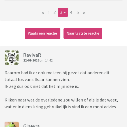
dacht zelf aan zo'n €30/€40 max.
«
1
2
3
4
5
»
Alvast bedankt voor een tip!
Plaats een reactie
Naar laatste reactie
RavIvaR
22-01-2026
om 14:42
Daarom had ik er ook meteen bij gezet dat anderen dit
totaal los van elkaar kunnen zien.
Ik zeg dus ook niet dat het mijn idee is.
Kijken naar wat de overledene zou willen of als je dat weet,
wat er in diens kring gebruikelijk is vind ik een mooi advies.
Ginevra