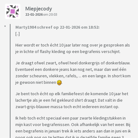
Miepjecody
22-01-2026
om 20:03
Marty1984 schreef op 22-01-2026 om 18:52:
[..]
Hier wordt er toch écht 10 jaar later nog over je gesproken als
je in lichte of flashy kleding op een begrafenis verschijnt.
Je draagt ofwel zwart, ofwel heel donkergrijs of donkerblauw.
Eventueel een donkere jeans kan nog net, maar dan wel één
zonder scheuren, vlekken, rafels, ... en een lange. In short kom
je gewoon niet binnen
.
Je bent toch écht op elk familiefeest de komende 10 jaar het
lachertje als je een fel gekleurd shirt draagt. Dat valt in die
zwart-grijs-blauwe massa toch echt iedereen instant op.
Ik heb toch echt speciaal een paar zwarte kledingstukken in
mijn kast voor begrafenissen. Ook afhankelijk van het weer. Bij
een begrafenis in januari trek ik iets anders aan dan in juni en ik
poog ook nog op te letten dat ik in dezelfde familie geen 3