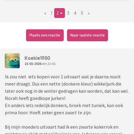
dacht zelf aan zo'n €30/€40 max.
«
1
2
3
4
5
»
Alvast bedankt voor een tip!
Plaats een reactie
Naar laatste reactie
Koekie1980
21-01-2026
om 21:41
Ik zou niet iets kopen voor 1 uitvaart wat je daarna nooit
meer draagt. Dus een nette (donkere kleur) wikkeljurk die
later ook nog in de winter gedragen kan worden, dat kan wel.
Norah heeft goedkope jurken!
En anders iets redelijk donkers, broek met tuniek, kan ook
prima hoor. Hoeft zeker geen zwart te zijn.
Bij mijn moeders uitvaart had ik een zwarte kokerrok en