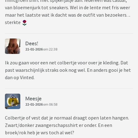
mintgroen shirt met spijkerjasje aan. Iedereen was casual,
van bloemenjurk tot sneakers. Wel in de lente met fris weer
maar het laatste wat ik dacht was de outfit van bezoekers. ..
sterkte
Dees!
21-01-2026
om 22:38
Ik zou gaan voor een net colbertje voor over je kleding. Dat
past waarschijnlijk straks ook nog wel. En anders gooi je het
dan op Vinted.
Meesje
22-01-2026
om 06:58
Colbertje of vest dat je normaal draagt open laten hangen.
Zwart/donker zwangerschapsshirt er onder. En een
broek/rok heb je wrs toch al wel?