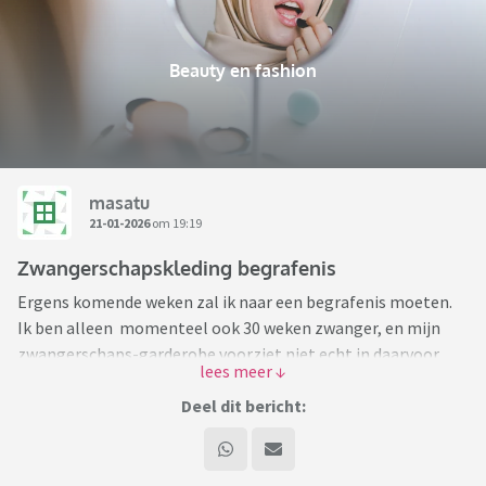
Beauty en fashion
masatu
21-01-2026
om 19:19
Zwangerschapskleding begrafenis
Ergens komende weken zal ik naar een begrafenis moeten.
Ik ben alleen momenteel ook 30 weken zwanger, en mijn
zwangerschaps-garderobe voorziet niet echt in daarvoor
geschikte kleding.
Deel dit bericht:
Hebben jullie misschien ideeën? Ik dacht zelf aan een zwarte
of donkere lange jurk, maar wat ik online tegenkom is
allemaal nogal vormeloos of heel duur. Ik draag maat M en