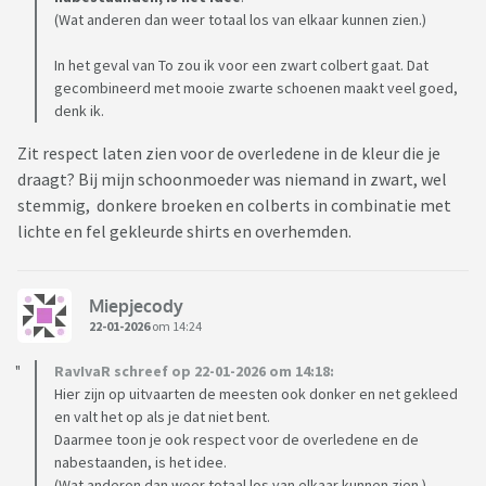
(Wat anderen dan weer totaal los van elkaar kunnen zien.)
In het geval van To zou ik voor een zwart colbert gaat. Dat
gecombineerd met mooie zwarte schoenen maakt veel goed,
denk ik.
Zit respect laten zien voor de overledene in de kleur die je
draagt? Bij mijn schoonmoeder was niemand in zwart, wel
stemmig, donkere broeken en colberts in combinatie met
lichte en fel gekleurde shirts en overhemden.
Miepjecody
22-01-2026
om 14:24
RavIvaR schreef op 22-01-2026 om 14:18:
Hier zijn op uitvaarten de meesten ook donker en net gekleed
en valt het op als je dat niet bent.
Daarmee toon je ook respect voor de overledene en de
nabestaanden, is het idee.
(Wat anderen dan weer totaal los van elkaar kunnen zien.)