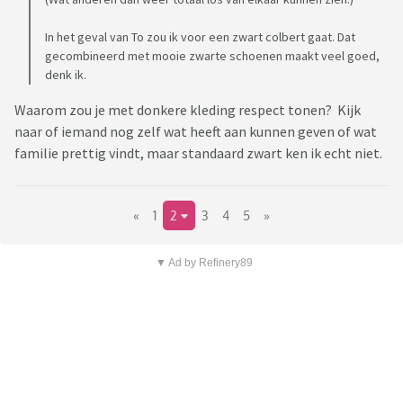
In het geval van To zou ik voor een zwart colbert gaat. Dat
gecombineerd met mooie zwarte schoenen maakt veel goed,
denk ik.
Waarom zou je met donkere kleding respect tonen? Kijk
naar of iemand nog zelf wat heeft aan kunnen geven of wat
familie prettig vindt, maar standaard zwart ken ik echt niet.
«
1
2
3
4
5
»
▼ Ad by Refinery89