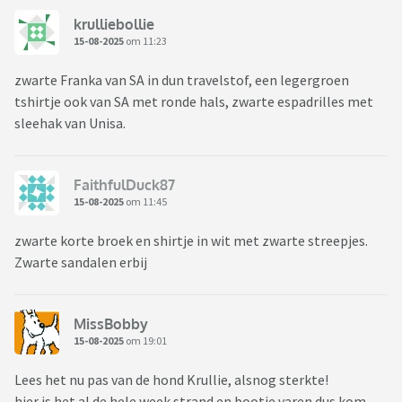
krulliebollie
15-08-2025
om 11:23
zwarte Franka van SA in dun travelstof, een legergroen
tshirtje ook van SA met ronde hals, zwarte espadrilles met
sleehak van Unisa.
FaithfulDuck87
15-08-2025
om 11:45
zwarte korte broek en shirtje in wit met zwarte streepjes.
Zwarte sandalen erbij
MissBobby
15-08-2025
om 19:01
Lees het nu pas van de hond Krullie, alsnog sterkte!
hier is het al de hele week strand en bootje varen dus kom