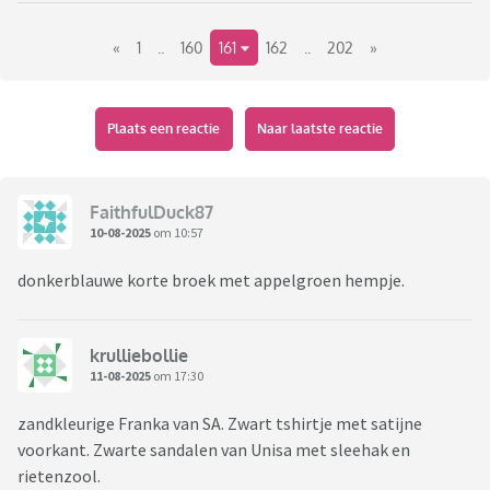
«
1
..
160
161
162
..
202
»
Plaats een reactie
Naar laatste reactie
FaithfulDuck87
10-08-2025
om 10:57
donkerblauwe korte broek met appelgroen hempje.
krulliebollie
11-08-2025
om 17:30
zandkleurige Franka van SA. Zwart tshirtje met satijne
voorkant. Zwarte sandalen van Unisa met sleehak en
rietenzool.