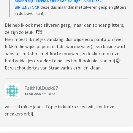
Madrid Big Buckle Natuurleer lak High Shine Black |
BIRKENSTOCK
deze dus maar dan met zilveren gesp en glitters
in de bovenkant)
Die heb ik ook met zilveren gesp, maar dan zonder glitters,
ze zijn zo leuk! 💃🏻
Hier moest ik netjes vandaag, dus wijde ecru pantalon (wel
lekker die wijde pijpen met dit warme weer), een basic zwart
aansluitend shirt met korte mouwen, en lekker m’n roze,
bold adidasjes eronder: te netjes hoeft ook niet van mij 😁.
Ecru schoudertas van Stradivarius erbij en klaar.
FaithfulDuck87
14-08-2025
om 18:43
witte strakke jeans. Topje in knalroze en wit, knalroze
sneakers erbij.