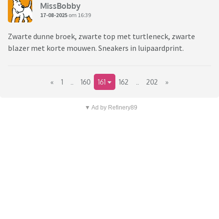
MissBobby
17-08-2025
om 16:39
Zwarte dunne broek, zwarte top met turtleneck, zwarte
blazer met korte mouwen. Sneakers in luipaardprint.
«
1
..
160
161
162
..
202
»
▼ Ad by Refinery89