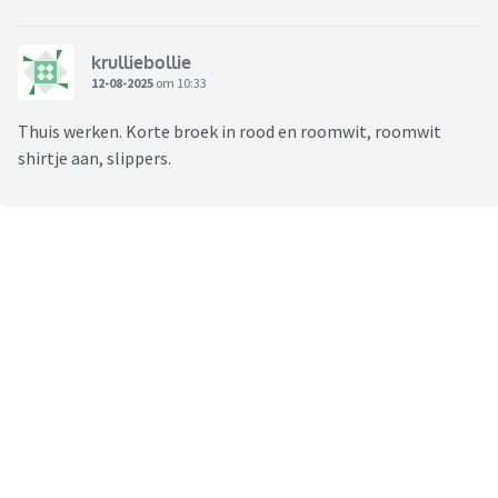
krulliebollie
12-08-2025
om 10:33
Thuis werken. Korte broek in rood en roomwit, roomwit
shirtje aan, slippers.