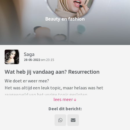
Beauty en fashion
Saga
28-05-2022
om 23:15
Wat heb jij vandaag aan? Resurrection
Wie doet er weer mee?
Het was altijd een leuk topic, maar helaas was het
reageerveld van het vorige topic gesloten.
Plaats een bericht (liefst met foto) van wat je vandaag aan
Deel dit bericht:
had.
Altijd leuk om inspiratie op te doen, toch?