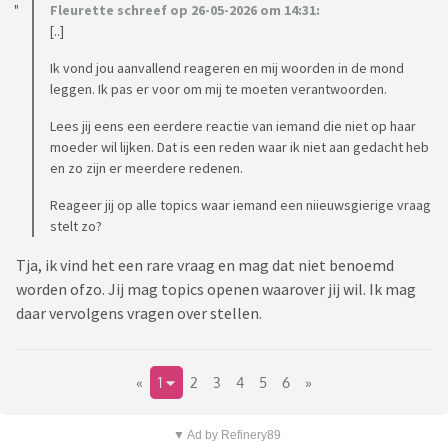
Fleurette schreef op 26-05-2026 om 14:31:
[..]
Ik vond jou aanvallend reageren en mij woorden in de mond
leggen. Ik pas er voor om mij te moeten verantwoorden.
Lees jij eens een eerdere reactie van iemand die niet op haar
moeder wil lijken. Dat is een reden waar ik niet aan gedacht heb
en zo zijn er meerdere redenen.
Reageer jij op alle topics waar iemand een niieuwsgierige vraag
stelt zo?
Tja, ik vind het een rare vraag en mag dat niet benoemd
worden ofzo. Jij mag topics openen waarover jij wil. Ik mag
daar vervolgens vragen over stellen.
«
1
2
3
4
5
6
»
▼ Ad by Refinery89