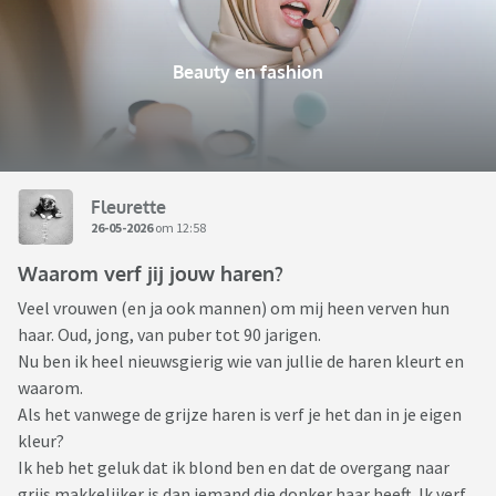
Beauty en fashion
Fleurette
26-05-2026
om 12:58
Waarom verf jij jouw haren?
Veel vrouwen (en ja ook mannen) om mij heen verven hun
haar. Oud, jong, van puber tot 90 jarigen.
Nu ben ik heel nieuwsgierig wie van jullie de haren kleurt en
waarom.
Als het vanwege de grijze haren is verf je het dan in je eigen
kleur?
Ik heb het geluk dat ik blond ben en dat de overgang naar
grijs makkelijker is dan iemand die donker haar heeft. Ik verf