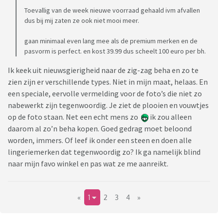
Toevallig van de week nieuwe voorraad gehaald ivm afvallen
dus bij mij zaten ze ook niet mooi meer.
gaan minimaal even lang mee als de premium merken en de
pasvorm is perfect. en kost 39.99 dus scheelt 100 euro per bh.
Ik keek uit nieuwsgierigheid naar de zig-zag beha en zo te
zien zijn er verschillende types. Niet in mijn maat, helaas. En
een speciale, eervolle vermelding voor de foto’s die niet zo
nabewerkt zijn tegenwoordig. Je ziet de plooien en vouwtjes
op de foto staan. Net een echt mens zo
ik zou alleen
daarom al zo’n beha kopen. Goed gedrag moet beloond
worden, immers. Of leef ik onder een steen en doen alle
lingeriemerken dat tegenwoordig zo? Ik ga namelijk blind
naar mijn favo winkel en pas wat ze me aanreikt.
«
1
2
3
4
»