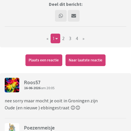
Deel dit bericht:
«
1
2
3
4
»
Plaats een reactie
Naar laatste reactie
Roos57
16-06-2026
om 20:05
nee sorry maar mocht je ooit in Groningen zijn
Oude (en nieuwe ) ebbingestraat 😊😊
Poezenmeisje