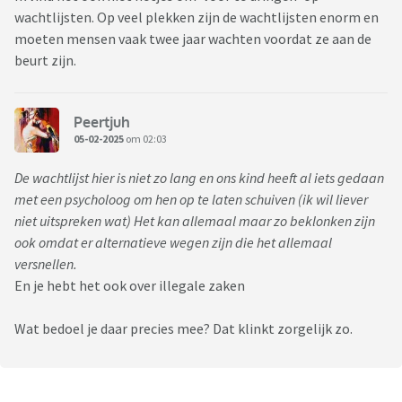
statistieken waarbij allang is uitgedokterd hoe die ons kan
wachtlijsten. Op veel plekken zijn de wachtlijsten enorm en
overtuiging van diens gelijk.
moeten mensen vaak twee jaar wachten voordat ze aan de
beurt zijn.
Vrij snel zal de hormoontherapie worden gestart en dan
diens zaad worden ingevroren en mijn hoofd tolt. Wat
hebben we over het hoofd gezien? Mijn ouders zeggen dat
Peertjuh
we onze kinderen te vrij hebben opgevoed waardoor alles
05-02-2025
om 02:03
ineens een optie is. Mijn zussen zeggen dat het een
De wachtlijst hier is niet zo lang en ons kind heeft al iets gedaan
nieuwetijdsgril is en dat alles maar maakbaar moet zijn.
met een psycholoog om hen op te laten schuiven (ik wil liever
Jongelui fokken elkaar online op met allerlei diagnoses.
niet uitspreken wat) Het kan allemaal maar zo beklonken zijn
Jaren terug was dat ass en was alles autisme, toen adhd,
ook omdat er alternatieve wegen zijn die het allemaal
toen hb en nu is het genderdysforie en hoewel die zoektoch
versnellen.
ten dele heus wel nuttig was is ons kind helemaal gaan
En je hebt het ook over illegale zaken
hangen in de diagnoses tot de dag van vandaag en hen heeft
zichzelf een nieuw label opgeplakt en klaar is klara.
Wat bedoel je daar precies mee? Dat klinkt zorgelijk zo.
Onze vragen, onze onzekerheden, onze onwetendheid,
nieuwsgierigheid, alles en alles wordt afgewezen. Het is
diens keuze en we gaan niet in discussie. Ons kind probeert