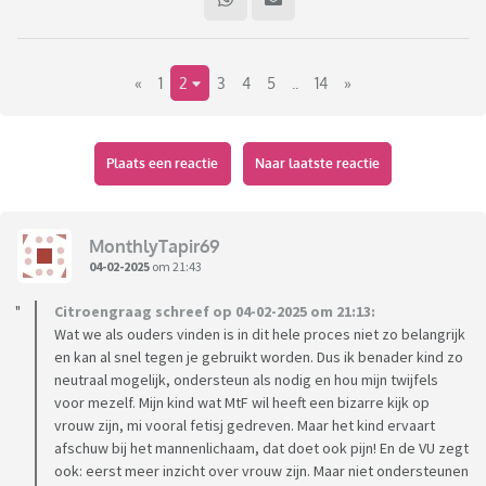
doorverwezen via de huisarts naar de genderpoli en wil
nergens over praten want het is diens reis niet die van ons en
we hebben er maar naar te schikken en we hebben er verder
«
1
2
3
4
5
..
14
»
elke dag ruzie over. Niet omdat wij die ruzie starten
integendeel. Maar omdat er een opmerking wordt gemaakt
of omdat ie zelf erover begint. De sfeer is niet te harden en
hen loopt om elke scheet weg van huis momenteel. Als iets
Plaats een reactie
Naar laatste reactie
hen niet zint. Of als we vragen hebben. Vrij snel is ons kind in
sociale transitie gegaan; sieraden, makeup, lang haar laten
groeien, vrouwen kleding en naamswijziging (voor vrienden)
MonthlyTapir69
en voornaamwoorden veranderen (voor vrienden) Ik was net
04-02-2025
om 21:43
gewend aan die en hen en nu moet het al zij en haar worden.
Citroengraag schreef op 04-02-2025 om 21:13:
Wat we als ouders vinden is in dit hele proces niet zo belangrijk
Kijk onze middelste is gay en we hebben er nooit 1 dag
en kan al snel tegen je gebruikt worden. Dus ik benader kind zo
moeilijk om gedaan of er wat van gevonden. Zowel mijn man
neutraal mogelijk, ondersteun als nodig en hou mijn twijfels
en ik zijn bi voor wat het waard is dit te vermelden. Maar deze
voor mezelf. Mijn kind wat MtF wil heeft een bizarre kijk op
hebben we niet zien aankomen.
vrouw zijn, mi vooral fetisj gedreven. Maar het kind ervaart
afschuw bij het mannenlichaam, dat doet ook pijn! En de VU zegt
Enige context: kind is ass, adhd en hb en is nogal zwart wit en
ook: eerst meer inzicht over vrouw zijn. Maar niet ondersteunen
rigide. Als ik geen man ben dan ben ik vast een vrouw en dat