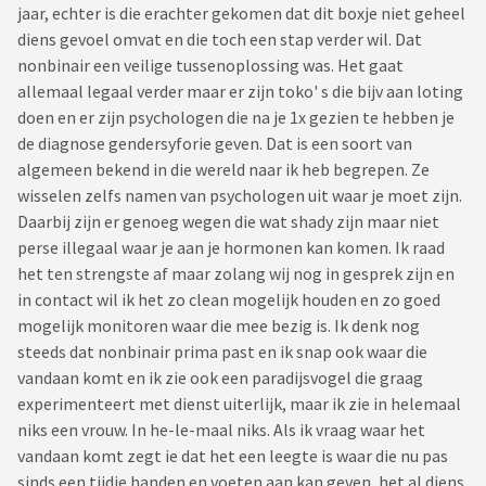
jaar, echter is die erachter gekomen dat dit boxje niet geheel
diens gevoel omvat en die toch een stap verder wil. Dat
nonbinair een veilige tussenoplossing was. Het gaat
allemaal legaal verder maar er zijn toko' s die bijv aan loting
doen en er zijn psychologen die na je 1x gezien te hebben je
de diagnose gendersyforie geven. Dat is een soort van
algemeen bekend in die wereld naar ik heb begrepen. Ze
wisselen zelfs namen van psychologen uit waar je moet zijn.
Daarbij zijn er genoeg wegen die wat shady zijn maar niet
perse illegaal waar je aan je hormonen kan komen. Ik raad
het ten strengste af maar zolang wij nog in gesprek zijn en
in contact wil ik het zo clean mogelijk houden en zo goed
mogelijk monitoren waar die mee bezig is. Ik denk nog
steeds dat nonbinair prima past en ik snap ook waar die
vandaan komt en ik zie ook een paradijsvogel die graag
experimenteert met dienst uiterlijk, maar ik zie in helemaal
niks een vrouw. In he-le-maal niks. Als ik vraag waar het
vandaan komt zegt ie dat het een leegte is waar die nu pas
sinds een tijdje handen en voeten aan kan geven, het al diens