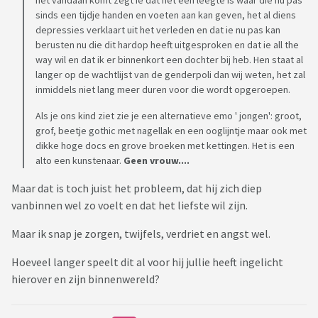
sinds een tijdje handen en voeten aan kan geven, het al diens
depressies verklaart uit het verleden en dat ie nu pas kan
berusten nu die dit hardop heeft uitgesproken en dat ie all the
way wil en dat ik er binnenkort een dochter bij heb. Hen staat al
langer op de wachtlijst van de genderpoli dan wij weten, het zal
inmiddels niet lang meer duren voor die wordt opgeroepen.
Als je ons kind ziet zie je een alternatieve emo ' jongen': groot,
grof, beetje gothic met nagellak en een ooglijntje maar ook met
dikke hoge docs en grove broeken met kettingen. Het is een
alto een kunstenaar.
Geen vrouw....
Maar dat is toch juist het probleem, dat hij zich diep
vanbinnen wel zo voelt en dat het liefste wil zijn.
Maar ik snap je zorgen, twijfels, verdriet en angst wel.
Hoeveel langer speelt dit al voor hij jullie heeft ingelicht
hierover en zijn binnenwereld?