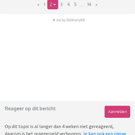
«
1
2
3
4
5
..
14
»
▼ Ad by Refinery89
Reageer op dit bericht
Aanmelden
Op dit topic is al langer dan 4 weken niet gereageerd,
daarom is het reageerveld verborgen.
Je kan ook een nieuw