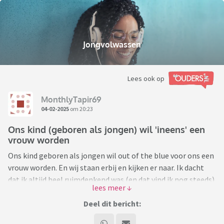
Jongvolwassen
Lees ook op
MonthlyTapir69
04-02-2025
om 20:23
Ons kind (geboren als jongen) wil 'ineens' een
vrouw worden
Ons kind geboren als jongen wil out of the blue voor ons een
vrouw worden. En wij staan erbij en kijken er naar. Ik dacht
dat ik altijd heel ruimdenkend was (en dat vind ik nog steeds)
totdat mijn jongste kind (geboren als zoon) binnen no time
uit de kast kwam als non binair en een paar weken later als
Deel dit bericht:
transvrouw. Ons kind is volwassen en heeft zichzelf