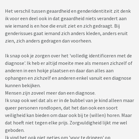
het uiterlijk en vrij snel kwam dit al naar voren. Diens hele
pubertijd speelt dit niet en nu die volwassen is komt het er in
Het verschil tussen geaardheid en genderidentiteit zit denk
1x allemaal uit.
ik voor een deel ook in dat geaardheid niets verandert aan
wie iemand is en hoe die eruit ziet en zich gedraagt. Bij
Ik zie een mannelijke man met geverfd halflang haar en
genderissues gaat iemand zich anders kleden, anders eruit
onhandige vrouwenkleding. Een vrij groot en grof gezicht
zien, zich anders gedragen dan voorheen.
met gezichtshaar, mascara en enorme handen en voeten.
Hen staart zich blind in onze opinie op tiktok en andere
Ik snap ook je zorgen over het 'volledig identificeren met de
sociale media waar die helemaal zit gevangen in een fuik
diagnose'. Ik heb er altijd moeite mee als mensen zichzelf of
waar de mooiste transgenders worden getoond. Ons kind
anderen in een hokje plaatsen en daar dan alles aan
denkt dat ie dat ook wel allemaal zal gaan krijgen. En een
ophangen en zichzelf en anderen enkel vanuit een diagnose
echte vrouw zal worden. Zeggen dat ie moet werken met het
kunnen bekijken.
canvas dat ie heeft wordt met ruzie weggewoven.
Mensen zijn zoveel meer dan een diagnose.
Ik snap ook wel dat als er in de bubbel van je kind alleen maar
Ik ben bang dat ie in elkaar wordt geslagen en een kut leven
queer personen rondlopen, dat het dan ook een soort
tegemoet gaat waar die als een soort manwijf zich zal
veiligheid kan bieden om daar ook bij te (willen) horen. Maar
moeten profileren/of gezien zal blijven worden.
dat hoeft niet tegen elke prijs. Zorgvuldigheid lijkt me wel
Samen kijken naar programma's als transgenderspijt
geboden.
resulteert in keiharde ruzie maar ook allerlei feitenkennis en
Ik vind het ook niet netjes om 'voor te dringen' op