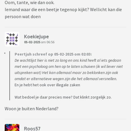
Oom, tante, wie dan ook.
Maar ik heb nog nooit 1 sec gedacht dat die een vrouw zou
Iemand waar die een beetje tegenop kijkt? Wellicht kan die
zijn en mijn parner idemdito.
persoon wat doen
Wat ik met dit topic wil? Ik weet het niet? Van me afschrijven
vooral want ik kan er met (bijna) niemand over praten en ik
KoekieJupe
ben zo verdrietig.
05-02-2025
om 06:56
Peertjuh schreef op 05-02-2025 om 02:03:
De wachtlijst hier is niet zo lang en ons kind heeft al iets gedaan
met een psycholoog om hen op te laten schuiven (ik wil liever niet
uitspreken wat) Het kan allemaal maar zo beklonken zijn ook
omdat er alternatieve wegen zijn die het allemaal versnellen.
En je hebt het ook over illegale zaken
Wat bedoel je daar precies mee? Dat klinkt zorgelijk zo.
Woon je buiten Nederland?
Roos57