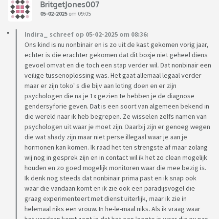
BritgetJones007
05-02-2025
om 09:05
Indira_ schreef op 05-02-2025 om 08:36:
Ons kind is nu nonbinair en is zo uit de kast gekomen vorig jaar,
echter is die erachter gekomen dat dit boxje niet geheel diens
gevoel omvat en die toch een stap verder wil. Dat nonbinair een
veilige tussenoplossing was. Het gaat allemaal legaal verder
maar er zijn toko' s die bijv aan loting doen en er zijn
psychologen die na je 1x gezien te hebben je de diagnose
gendersyforie geven. Dat is een soort van algemeen bekend in
die wereld naar ik heb begrepen. Ze wisselen zelfs namen van
psychologen uit waar je moet zijn. Daarbij zijn er genoeg wegen
die wat shady zijn maar niet perse illegaal waar je aan je
hormonen kan komen. Ik raad het ten strengste af maar zolang
wij nog in gesprek zijn en in contact wil ik het zo clean mogelijk
houden en zo goed mogelijk monitoren waar die mee bezig is.
Ik denk nog steeds dat nonbinair prima past en ik snap ook
waar die vandaan komt en ik zie ook een paradijsvogel die
graag experimenteert met dienst uiterlijk, maar ik zie in
helemaal niks een vrouw. In he-le-maal niks. Als ik vraag waar
het vandaan komt zegt ie dat het een leegte is waar die nu pas