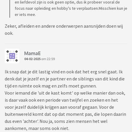
en liefdevol zijn is ook geen optie, dus ik probeer vooral de
was dat.
focus naar opleiding en hobby's te verplaatsen.Misschien kun je
er iets mee.
Alles uitgezocht online en via reddit en discourt en andere
communities. Diens bubbel is helemaal queer. En we hebben
Zeker, afleiden en andere onderwerpen aansnijden doen wij
een beetje het gevoel (man en ik) dat in diens geval waar je
ook.
mee omgaat mee besmet raakt.
De illegale weg is al gezocht, de mazen in de wet, de
MamaE
mogelijkheden van de diagnose genderdysforie kopen, de
04-02-2025
om 22:59
wachtlijsten kunnen skippen. Er is zo veel meer mogelijk
Ik snap dat je dit lastig vind en ook dat het erg snel gaat. Ik
onder de zon dan ik ooit weet van had. En het lijkt erop dat ie
denk dat je jezelf en je partner en de siblings van dit kind die
het gaat doorzetten. En dat we dit jaar ipv een geboren zoon
tijd en ruimte ook mag en zelfs moet gunnen.
een dochter erbij krijgen en het voelt op zoveel manieren
Voor iemand die 'uit de kast komt' op welke manier dan ook,
niet goed.
is daar vaak ook een periode van twijfel en zoeken en het
We hebben nooit enig vermoeden gehad. Kind was ' gewoon'
voor jezelf duidelijk krijgen aan vooraf gegaan. Voor de
jongensachtig en had altijd vriendinnetjes waar die ook vrij
buitenwereld komt dat op dat moment pas, die lopen daarin
jong seksueel actief mee was. Begon pas toen die een
dus even 'achter'. Nou ja, soms zien mensen het wel
opleiding ging doen in de kunsten met experimenteren met
aankomen, maar soms ook niet.