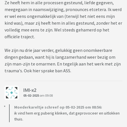
Ze heeft hem in alle processen gesteund, liefde gegeven,
was dat.
meegegaan in naamswijziging, pronounces etcetera. Ik werd
er wel eens ongemakkelijk van (terwijl het niet eens mijn
Alles uitgezocht online en via reddit en discourt en andere
kind was), maar zij heeft hem in alles gesteund, zonder het er
communities. Diens bubbel is helemaal queer. En we hebben
volledig mee eens te zijn. Wel steeds gehamerd op het
een beetje het gevoel (man en ik) dat in diens geval waar je
officiële traject.
mee omgaat mee besmet raakt.
De illegale weg is al gezocht, de mazen in de wet, de
We zijn nu drie jaar verder, gelukkig geen onomkeerbare
mogelijkheden van de diagnose genderdysforie kopen, de
dingen gedaan, want hij is langzamerhand weer bezig om
wachtlijsten kunnen skippen. Er is zo veel meer mogelijk
zijn man-zijn te omarmen. En tegelijk aan het werk met zijn
onder de zon dan ik ooit weet van had. En het lijkt erop dat ie
trauma's. Ook hier sprake ban ASS.
het gaat doorzetten. En dat we dit jaar ipv een geboren zoon
een dochter erbij krijgen en het voelt op zoveel manieren
IMI-x2
niet goed.
05-02-2025
om 09:08
We hebben nooit enig vermoeden gehad. Kind was ' gewoon'
Moederkareltje schreef op 05-02-2025 om 08:56:
jongensachtig en had altijd vriendinnetjes waar die ook vrij
ik vind hem erg puberig klinken, dat geprovoceer en uitlokken
jong seksueel actief mee was. Begon pas toen die een
thuis.
opleiding ging doen in de kunsten met experimenteren met