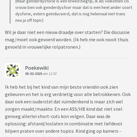
(Maar genderdysforie is een breed begrip, ik als volkomen cis
vrouw ben ook genderdysfoor maar dat is een heel ander soort
dysforie, extern geïnduceerd, dat is nog helemaal niet trans
nou ja off topic)
Wil je daar niet een nieuw draadje over starten? Die discussie
mag/moet ook gevoerd worden. (Ik heb me ook nooit thuis
gevoeld in vrouwelijke rolpatronen.)
Poekewiki
05-02-2025
om 11:57
Ik heb het bij het kind van mijn beste vriendin ook zien
gebeuren en het is erg verdrietig voor alle betrokkenen. Ook
daar ook een ouderstel dat ruimdenkend is maar zich wel
zorgen maakt/maakte. En een ASS/HB kind dat niet snel
genoeg allerlei short-cuts kon volgen. Daar was de
oplossing: afstand/loslaten in combinatie met liefdevol
blijven praten over andere topics. Kind ging op kamers -