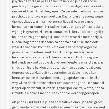
psychologen die na je 1x gezien te hebben je de diagnose
Maar ik heb nog nooit 1 sec gedacht dat die een vrouw zou
gendersyforie geven. Dat is een soort van algemeen bekend in
zijn en mijn parner idemdito.
die wereld naar ik heb begrepen. Ze wisselen zelfs namen van
psychologen uit waar je moet zijn. Daarbij zijn er genoeg wegen
Wat ik met dit topic wil? Ik weet het niet? Van me afschrijven
die wat shady zijn maar niet perse illegaal waar je aan je
hormonen kan komen. Ik raad het ten strengste af maar zolang
vooral want ik kan er met (bijna) niemand over praten en ik
wij nog in gesprek zijn en in contact wil ik het zo clean mogelijk
ben zo verdrietig.
houden en zo goed mogelijk monitoren waar die mee bezig is.
Ik denk nog steeds dat nonbinair prima past en ik snap ook
waar die vandaan komt en ik zie ook een paradijsvogel die
graag experimenteert met dienst uiterlijk, maar ik zie in
helemaal niks een vrouw. In he-le-maal niks. Als ik vraag waar
het vandaan komt zegt ie dat het een leegte is waar die nu pas
sinds een tijdje handen en voeten aan kan geven, het al diens
depressies verklaart uit het verleden en dat ie nu pas kan
berusten nu die dit hardop heeft uitgesproken en dat ie all the
way wil en dat ik er binnenkort een dochter bij heb. Hen staat al
langer op de wachtlijst van de genderpoli dan wij weten, het zal
inmiddels niet lang meer duren voor die wordt opgeroepen.
Als je ons kind ziet zie je een alternatieve emo ' jongen': groot,
grof, beetje gothic met nagellak en een ooglijntje maar ook met