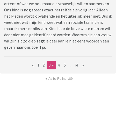
attent of wat we ook maar als vrouwelijk willen aanmerken.
Ons kind is nog steeds exact hetzelfde als vorig jaar. Alleen
het kleden wordt opvallende en het uiterlijk meer niet. Dus ik
weet niet wat mijn kind weet wat een sociale transitie is
maar ik merk er niks van. Kind haar de boze witte man en wil
daar niet mee geidentificeerd worden. Waarom die een vrouw
wil zijn zit zo diep zegt ie daar kan ie niet eens woorden aan
geven naar ons toe. Tja.
«
1
2
3
4
5
..
14
»
▼ Ad by Refinery89