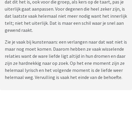
dat dit het is, ook voor die groep, als kers op de taart, pas je
statistieken waarbij allang is uitgedokterd hoe die ons kan
uiterlijk gaat aanpassen. Voor degenen die heel zeker zijn, is
overtuiging van diens gelijk.
dat laatste vaak helemaal niet meer nodig want het innerlijk
telt; niet het uiterlijk. Dat is maar een schil waar je snel aan
Vrij snel zal de hormoontherapie worden gestart en dan
gewend raakt.
diens zaad worden ingevroren en mijn hoofd tolt. Wat
hebben we over het hoofd gezien? Mijn ouders zeggen dat
Zie je vaak bij kunstenaars: een verlangen naar dat wat niet is
we onze kinderen te vrij hebben opgevoed waardoor alles
maar nog moet komen. Daarom hebben ze vaak wisselende
ineens een optie is. Mijn zussen zeggen dat het een
relaties want de ware liefde ligt altijd in hun dromen en daar
nieuwetijdsgril is en dat alles maar maakbaar moet zijn.
zijn ze hardnekkig naar op zoek. Op het ene moment zijn ze
Jongelui fokken elkaar online op met allerlei diagnoses.
helemaal lyrisch en het volgende moment is de liefde weer
Jaren terug was dat ass en was alles autisme, toen adhd,
helemaal weg. Vervulling is vaak het einde van de behoefte.
toen hb en nu is het genderdysforie en hoewel die zoektoch
ten dele heus wel nuttig was is ons kind helemaal gaan
hangen in de diagnoses tot de dag van vandaag en hen heeft
zichzelf een nieuw label opgeplakt en klaar is klara.
Onze vragen, onze onzekerheden, onze onwetendheid,
nieuwsgierigheid, alles en alles wordt afgewezen. Het is
diens keuze en we gaan niet in discussie. Ons kind probeert