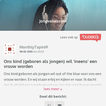
Jongvolwassen
Lees ook op
MonthlyTapir69
04-02-2025
om 20:23
Ons kind (geboren als jongen) wil 'ineens' een
vrouw worden
Ons kind geboren als jongen wil out of the blue voor ons een
vrouw worden. En wij staan erbij en kijken er naar. Ik dacht
dat ik altijd heel ruimdenkend was (en dat vind ik nog steeds)
totdat mijn jongste kind (geboren als zoon) binnen no time
uit de kast kwam als non binair en een paar weken later als
Deel dit bericht:
transvrouw. Ons kind is volwassen en heeft zichzelf