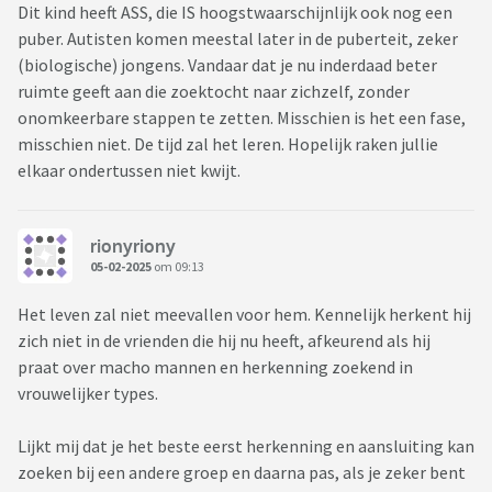
het uiterlijk en vrij snel kwam dit al naar voren. Diens hele
Dit kind heeft ASS, die IS hoogstwaarschijnlijk ook nog een
pubertijd speelt dit niet en nu die volwassen is komt het er in
puber. Autisten komen meestal later in de puberteit, zeker
1x allemaal uit.
(biologische) jongens. Vandaar dat je nu inderdaad beter
ruimte geeft aan die zoektocht naar zichzelf, zonder
Ik zie een mannelijke man met geverfd halflang haar en
onomkeerbare stappen te zetten. Misschien is het een fase,
onhandige vrouwenkleding. Een vrij groot en grof gezicht
misschien niet. De tijd zal het leren. Hopelijk raken jullie
met gezichtshaar, mascara en enorme handen en voeten.
elkaar ondertussen niet kwijt.
Hen staart zich blind in onze opinie op tiktok en andere
sociale media waar die helemaal zit gevangen in een fuik
waar de mooiste transgenders worden getoond. Ons kind
rionyriony
denkt dat ie dat ook wel allemaal zal gaan krijgen. En een
05-02-2025
om 09:13
echte vrouw zal worden. Zeggen dat ie moet werken met het
Het leven zal niet meevallen voor hem. Kennelijk herkent hij
canvas dat ie heeft wordt met ruzie weggewoven.
zich niet in de vrienden die hij nu heeft, afkeurend als hij
Ik ben bang dat ie in elkaar wordt geslagen en een kut leven
praat over macho mannen en herkenning zoekend in
tegemoet gaat waar die als een soort manwijf zich zal
vrouwelijker types.
moeten profileren/of gezien zal blijven worden.
Lijkt mij dat je het beste eerst herkenning en aansluiting kan
Samen kijken naar programma's als transgenderspijt
zoeken bij een andere groep en daarna pas, als je zeker bent
resulteert in keiharde ruzie maar ook allerlei feitenkennis en