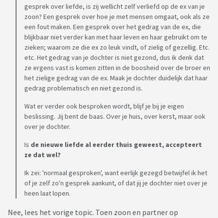
gesprek over liefde, is zij wellicht zelf verliefd op de ex van je
zoon? Een gesprek over hoe je met mensen omgaat, ook als ze
een fout maken. Een gesprek over het gedrag van de ex, die
blijkbaar niet verder kan met haar leven en haar gebruikt om te
zieken; waarom ze die ex zo leuk vindt, of zielig of gezellig. Etc.
etc. Het gedrag van je dochter is niet gezond, dus ik denk dat
ze ergens vast is komen zitten in de boosheid over de broer en
het zielige gedrag van de ex. Maak je dochter duidelijk dat haar
gedrag problematisch en niet gezond is.
Wat er verder ook besproken wordt, blijf je bij je eigen
beslissing. Jij bent de baas. Over je huis, over kerst, maar ook
over je dochter.
Is
de nieuwe liefde al eerder thuis geweest, accepteert
ze dat wel?
Ik zei: 'normaal gesproken', want eerlijk gezegd betwijfel ik het
of je zelf zo'n gesprek aankunt, of dat jij je dochter niet over je
heen laat lopen.
Nee, lees het vorige topic. Toen zoon en partner op