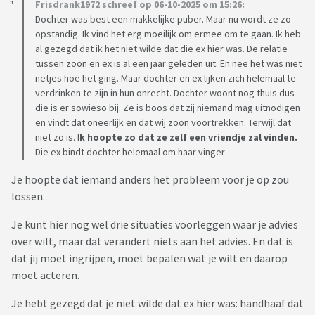
Frisdrank1972 schreef op 06-10-2025 om 15:26:
Dochter was best een makkelijke puber. Maar nu wordt ze zo
opstandig. Ik vind het erg moeilijk om ermee om te gaan. Ik heb
al gezegd dat ik het niet wilde dat die ex hier was. De relatie
tussen zoon en ex is al een jaar geleden uit. En nee het was niet
netjes hoe het ging. Maar dochter en ex lijken zich helemaal te
verdrinken te zijn in hun onrecht. Dochter woont nog thuis dus
die is er sowieso bij. Ze is boos dat zij niemand mag uitnodigen
en vindt dat oneerlijk en dat wij zoon voortrekken. Terwijl dat
niet zo is. I
k hoopte zo dat ze zelf een vriendje zal vinden.
Die ex bindt dochter helemaal om haar vinger
Je hoopte dat iemand anders het probleem voor je op zou
lossen.
Je kunt hier nog wel drie situaties voorleggen waar je advies
over wilt, maar dat verandert niets aan het advies. En dat is
dat jij moet ingrijpen, moet bepalen wat je wilt en daarop
moet acteren.
Je hebt gezegd dat je niet wilde dat ex hier was: handhaaf dat