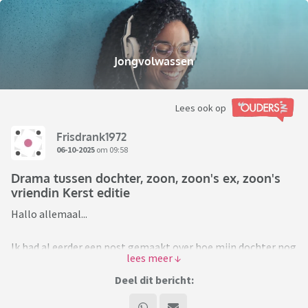
Jongvolwassen
Lees ook op
Frisdrank1972
06-10-2025
om 09:58
Drama tussen dochter, zoon, zoon's ex, zoon's
vriendin Kerst editie
Hallo allemaal...
Ik had al eerder een post gemaakt over hoe mijn dochter nog
steeds met de ex van mijn zoon omgaat en zijn nieuwe
vriendin niet accepteerd en heeft uitgescholden (zoon ging
Deel dit bericht:
vreemd met nieuwe vriendin toen die nog met zijn ex was).