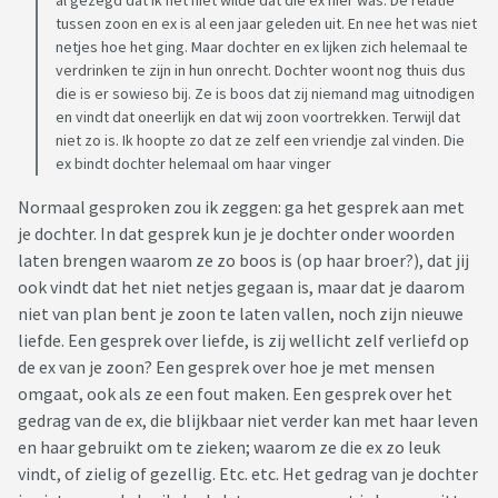
al gezegd dat ik het niet wilde dat die ex hier was. De relatie
tussen zoon en ex is al een jaar geleden uit. En nee het was niet
netjes hoe het ging. Maar dochter en ex lijken zich helemaal te
verdrinken te zijn in hun onrecht. Dochter woont nog thuis dus
die is er sowieso bij. Ze is boos dat zij niemand mag uitnodigen
en vindt dat oneerlijk en dat wij zoon voortrekken. Terwijl dat
niet zo is. Ik hoopte zo dat ze zelf een vriendje zal vinden. Die
ex bindt dochter helemaal om haar vinger
Normaal gesproken zou ik zeggen: ga het gesprek aan met
je dochter. In dat gesprek kun je je dochter onder woorden
laten brengen waarom ze zo boos is (op haar broer?), dat jij
ook vindt dat het niet netjes gegaan is, maar dat je daarom
niet van plan bent je zoon te laten vallen, noch zijn nieuwe
liefde. Een gesprek over liefde, is zij wellicht zelf verliefd op
de ex van je zoon? Een gesprek over hoe je met mensen
omgaat, ook als ze een fout maken. Een gesprek over het
gedrag van de ex, die blijkbaar niet verder kan met haar leven
en haar gebruikt om te zieken; waarom ze die ex zo leuk
vindt, of zielig of gezellig. Etc. etc. Het gedrag van je dochter