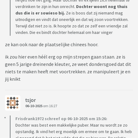
netjes hoe het ging. Maar dochter en ex lijken zich helemaal te
verdrinken te zijn in hun onrecht.
Dochter woont nog thuis
dus die is er sowieso bij.
Ze is boos dat zij niemand mag
uitnodigen en vindt dat oneerlijk en dat wij zoon voortrekken.
Terwijl dat niet zo is. Ik hoopte zo dat ze zelf een vriendje zal
vinden. Die ex bindt dochter helemaal om haar vinger
ze kan ook naar de plaatselijke chinees hoor.
ik zou hier even héél erg op mijn strepen gaan staan. ze is
geen 5 jarige dreinende kleuter, ze weet dondersgoed dat dit
niets te maken heeft met voortrekken. ze manipuleert je en
jij knikt
tsjor
06-10-2025
om 16:27
Frisdrank1972 schreef op 06-10-2025 om 15:26:
Dochter was best een makkelijke puber. Maar nu wordt ze zo
opstandig. Ik vind het erg moeilijk om ermee om te gaan. Ik heb