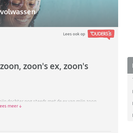
gvolwassen
Lees ook op
zoon, zoon's ex, zoon's
mijn dochter nog steeds met de ex van mijn zoon
erd en heeft uitgescholden (zoon ging vreemd met
). Nu komen de feestdagen er aan en mijn zoon wil zijn
k. Alleen mijn dochter zegt opeens dat ze de ex van
n zij zijn namelijk goede vriendinnen geworden. Zoon