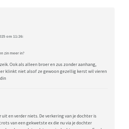
25 om 11:26:
en zin meer in?
zeik. Ook als alleen broer en zus zonder aanhang,
 klinkt niet alsof ze gewoon gezellig kerst wil vieren
ndin
it en verder niets. De verkering van je dochter is
trots van een gekwetste ex die nu via je dochter