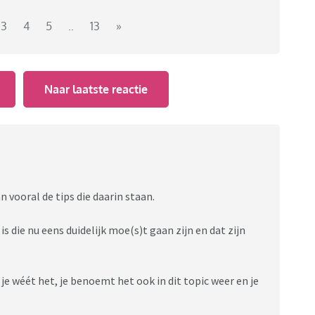
 hij en zijn vriendin niet kwamen. En mijn dochter zegt
 zou komen. Toen had de vriendin van zoon er zich nog
3
4
5
..
13
»
kiezen en haar niet mogen. Iets wat totaal niet waar
evoel dat mijn dochter die ex alleen maar uit wil nodigen
kinderachtig (iedereen is trouwens tussen de 19 en 25
Naar laatste reactie
 vooral de tips die daarin staan.
s die nu eens duidelijk moe(s)t gaan zijn en dat zijn
. je wéét het, je benoemt het ook in dit topic weer en je