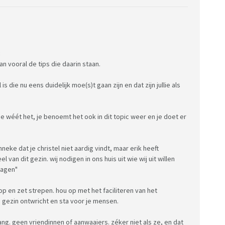
:
n vooral de tips die daarin staan.
 die nu eens duidelijk moe(s)t gaan zijn en dat zijn jullie als
. je wéét het, je benoemt het ook in dit topic weer en je doet er
 janneke dat je christel niet aardig vindt, maar erik heeft
van dit gezin. wij nodigen in ons huis uit wie wij uit willen
ragen"
a op en zet strepen. hou op met het faciliteren van het
e gezin ontwricht en sta voor je mensen.
ang. geen vriendinnen of aanwaaiers. zéker niet als ze, en dat