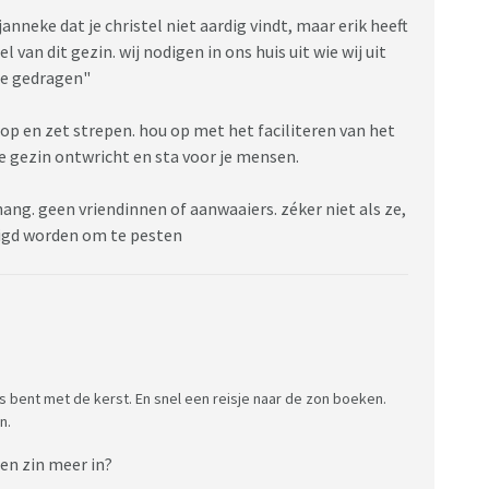
r janneke dat je christel niet aardig vindt, maar erik heeft
van dit gezin. wij nodigen in ons huis uit wie wij uit
te gedragen"
ta op en zet strepen. hou op met het faciliteren van het
ie gezin ontwricht en sta voor je mensen.
hang. geen vriendinnen of aanwaaiers. zéker niet als ze,
odigd worden om te pesten
uis bent met de kerst. En snel een reisje naar de zon boeken.
n.
een zin meer in?