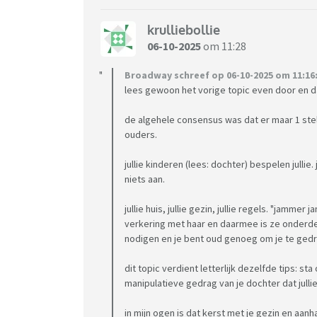
krulliebollie
06-10-2025
om 11:28
Broadway schreef op 06-10-2025 om 11:16
lees gewoon het vorige topic even door en da
de algehele consensus was dat er maar 1 stel is
ouders.
jullie kinderen (lees: dochter) bespelen jullie
niets aan.
jullie huis, jullie gezin, jullie regels. "jammer
verkering met haar en daarmee is ze onderdeel 
nodigen en je bent oud genoeg om je te ged
dit topic verdient letterlijk dezelfde tips: st
manipulatieve gedrag van je dochter dat julli
in mijn ogen is dat kerst met je gezin en aanh