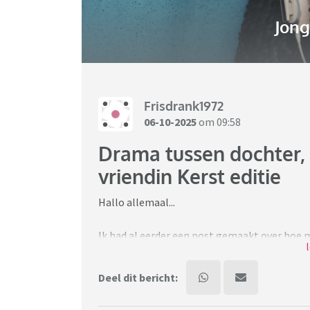
Jon
Frisdrank1972
06-10-2025
om 09:58
Drama tussen dochter, 
vriendin Kerst editie
Hallo allemaal...
Ik had al eerder een post gemaakt over hoe 
omgaat en zijn nieuwe vriendin niet accepte
nieuwe vriendin toen die nog met zijn ex was
Deel dit bericht:
vriendin meenemen. Hartstikke leuk natuurlij
mijn zoon ook wil uitnodigen. Mijn dochter e