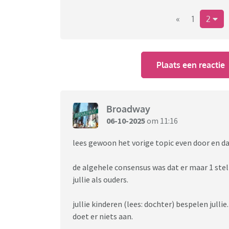
heeft direct gezegd dat als zijn ex zou komen
dat zij niet meeging eten als zoon's ex niet
«
1
2
meebemoeit en gezegd dat wij dochters kant 
is. Ik weet nu niet wat te doen. Ik heb zo'n g
om die vriendin te weren. Het is allemaal zo 
Plaats een reactie
jaar). Heeft iemand nog tips?
Broadway
06-10-2025
om 11:16
lees gewoon het vorige topic even door en dan
de algehele consensus was dat er maar 1 stel i
jullie als ouders.
jullie kinderen (lees: dochter) bespelen jullie
doet er niets aan.