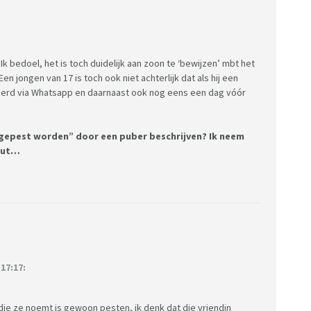
 Ik bedoel, het is toch duidelijk aan zoon te ‘bewijzen’ mbt het
n jongen van 17 is toch ook niet achterlijk dat als hij een
eerd via Whatsapp en daarnaast ook nog eens een dag vóór
 “gepest worden” door een puber beschrijven? Ik neem
zout…
17:17:
 die ze noemt is gewoon pesten, ik denk dat die vriendin