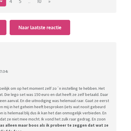
eaten. Het toetje was zo'n Mona toetje van de maand
4
5
..
10
»
t had gemaakt en daarom wist ze zeker dat het lekker
eg was dat ze waarschijnlijk een moeilijke eter was en
ar bij neergelegd.
Naar laatste reactie
erjaardag van zoon een Lego set wilde geven. Ik heb
 geven en of ze mee wilde doen. Dat wilde ze niet want
al goed natuurlijk. Toen heeft ze een dag voor zijn
aan zoon. Zoon helemaal blij, maar zij wist wat wij
stuurd naar wat wij hem zouden geven. Toen moest ik
rs te halen.
n weekendje in de kerstvakantie weggingen naar een
7:34:
hijnlijk het laatste jaar zijn omdat zoon bijna
 dat als verrassing wij haar hadden uitgenodigd. Dit
oeilijk om op het moment zelf zo´n instelling te hebben. Het
j dat wij maar toestemde. Toen een dag voordat wij
aat. Die lego set was 150 euro en dat heeft ze zelf betaald. Daar
 had gezegd dat ik haar niet mee wilde hebben en
een aanval. En die uitnodiging was helemaal raar. Gaat ze eerst
ef ze maar thuis. Zoon is heel erg boos geworden op
n mij in het geheim heeft besproken (iets wat nooit gebeurd
 is helemaal blij dus ik kan het dan onmogelijk verbieden. En
 Uiteindelijk is zoon niet meegegaan en is ons laatste
i dat ze niet mee mocht. Ik vond het zulk raar gedrag. En zoon
al verpest.
aas alleen maar boos als ik probeer te zeggen dat wat ze