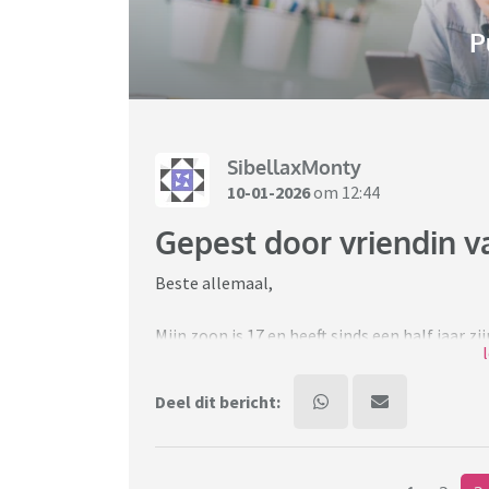
P
SibellaxMonty
10-01-2026
om 12:44
Gepest door vriendin v
Beste allemaal,
Mijn zoon is 17 en heeft sinds een half jaar zi
lijkt zij er een hobby ervan te hebben gemaak
dramatisch klink, maar ze heeft al meerdere 
Deel dit bericht:
toen wij haar voor het eerst zouden ontmoet
eten. Toen had ze zelf een Tupperware bakje 
koken. Toen heeft ze het opgewarmd in de mag