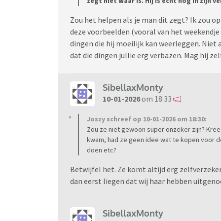
zegt niet waar is. Hij is echt nog in zijn v
Hoe moet ik hiermee omgaan? Het voelt echt 
zetten. Ik heb er zelfs nachtmerries van. En 
Zou het helpen als je man dit zegt? Ik zou o
dat ze alles verdraait en ze zoon zo nog mee
deze voorbeelden (vooral van het weekendje
dingen die hij moeilijk kan weerleggen. Niet
dat die dingen jullie erg verbazen. Mag hij zel
SibellaxMonty
10-01-2026
om 18:33
Joszy schreef op 10-01-2026 om 18:30:
Zou ze niet gewoon super onzeker zijn? Kre
kwam, had ze geen idee wat te kopen voor de
doen etc?
Betwijfel het. Ze komt altijd erg zelfverzeke
dan eerst liegen dat wij haar hebben uitgeno
SibellaxMonty