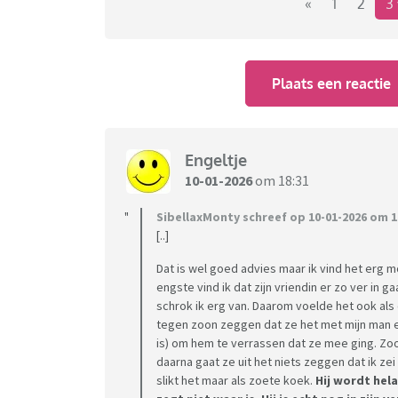
gezin waaronder zoon gewoon met de pot me
«
1
2
3
en dat at ze wel op. Ze zei omdat ik het nie
was. Mijn zoon en man zeiden beide toen ze w
dat ze daarom zo deed. Ik heb mij er toen ma
Plaats een reactie
- Het tweede voorbeeld was dat wij voor de v
haar toen een appje gestuurd welke wij wilde
ze had zelf al een cadeautje voor hem. Helema
verjaardag precies dezelfde Legoset gegeven 
Engeltje
hem gaven, want ik had in de app de link ge
10-01-2026
om 18:31
nog halsoverkop naar de winkel om iets ande
- En het ergste was dat wij als een gezin ee
SibellaxMonty schreef op 10-01-2026 om 1
[..]
huisje. Dit doen wij elk jaar en dit zou waarsc
volwassen is. Toen had zij tegen zoon verteld
Dat is wel goed advies maar ik vind het erg m
hadden wij niet gedaan, maar zoon was zo bli
engste vind ik dat zijn vriendin er zo ver in g
vertrokken had zij tegen zoon gezegd dat ik
schrok ik erg van. Daarom voelde het ook als 
omdat ze geen ruzie wilde maken met mij ble
tegen zoon zeggen dat ze het met mijn man e
is) om hem te verrassen dat ze mee ging. Zoon
mij. Terwijl ik dat helemaal niet heb gezegd.
daarna gaat ze uit het niets zeggen dat ik ze
kerstvakantieweekend met het gezin helema
slikt het maar als zoete koek.
Hij wordt hel