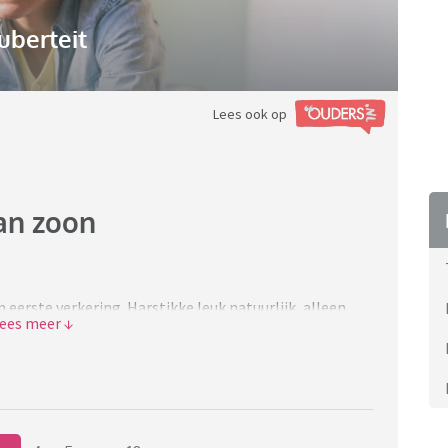
uberteit
Lees ook op
an zoon
jn eerste verkering. Harstikke leuk natuurlijk, alleen
t om mij te pesten. Ik weet dat ik heel paranoïde en
keren mijn zoon tegen mij opgezet. - Bijvoorbeeld
en hadden wij haar uitgenodigd om bij ons avond te
met eten bij zich want ze wist niet of ik wel goed kon
netron en is ze dat gaan eten terwijl de rest van mijn