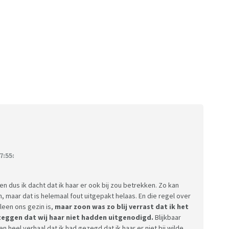
7:55:
n dus ik dacht dat ik haar er ook bij zou betrekken. Zo kan
n, maar dat is helemaal fout uitgepakt helaas. En die regel over
leen ons gezin is,
maar zoon was zo blij verrast dat ik het
 zeggen dat wij haar niet hadden uitgenodigd.
Blijkbaar
 heel verhaal dat ik had gezegd dat ik haar er niet bij wilde.