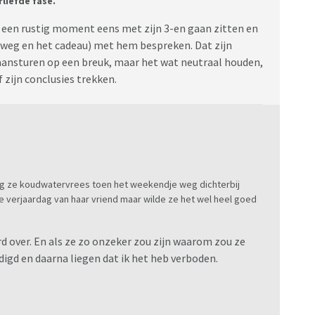
erliefde fase.
of zij als hobby heeft om mijn zoon tegen mij op te
ik durf haar er niet op aan te spreken omdat ik bang ben
p een rustig moment eens met zijn 3-en gaan zitten en
r om haar vinger bindt.
 weg en het cadeau) met hem bespreken. Dat zijn
 aansturen op een breuk, maar het wat neutraal houden,
f zijn conclusies trekken.
eg ze koudwatervrees toen het weekendje weg dichterbij
 verjaardag van haar vriend maar wilde ze het wel heel goed
rd over. En als ze zo onzeker zou zijn waarom zou ze
digd en daarna liegen dat ik het heb verboden.