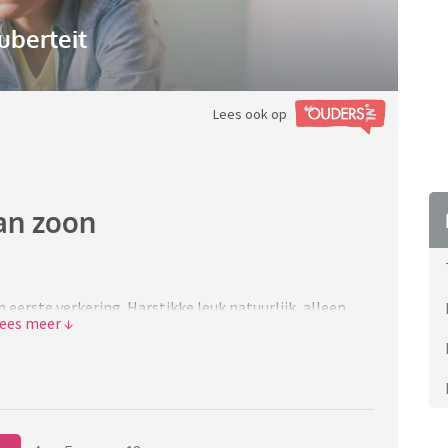
uberteit
Lees ook op
an zoon
jn eerste verkering. Harstikke leuk natuurlijk, alleen
t om mij te pesten. Ik weet dat ik heel paranoïde en
keren mijn zoon tegen mij opgezet. - Bijvoorbeeld
en hadden wij haar uitgenodigd om bij ons avond te
met eten bij zich want ze wist niet of ik wel goed kon
netron en is ze dat gaan eten terwijl de rest van mijn