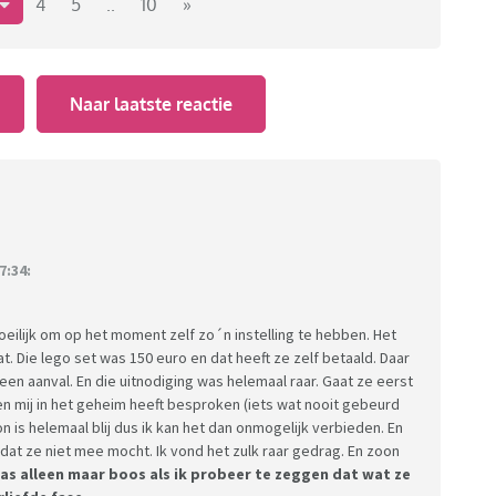
eaten. Het toetje was zo'n Mona toetje van de maand
4
5
..
10
»
t had gemaakt en daarom wist ze zeker dat het lekker
eg was dat ze waarschijnlijk een moeilijke eter was en
ar bij neergelegd.
Naar laatste reactie
erjaardag van zoon een Lego set wilde geven. Ik heb
 geven en of ze mee wilde doen. Dat wilde ze niet want
al goed natuurlijk. Toen heeft ze een dag voor zijn
aan zoon. Zoon helemaal blij, maar zij wist wat wij
stuurd naar wat wij hem zouden geven. Toen moest ik
rs te halen.
n weekendje in de kerstvakantie weggingen naar een
7:34:
hijnlijk het laatste jaar zijn omdat zoon bijna
 dat als verrassing wij haar hadden uitgenodigd. Dit
oeilijk om op het moment zelf zo´n instelling te hebben. Het
j dat wij maar toestemde. Toen een dag voordat wij
aat. Die lego set was 150 euro en dat heeft ze zelf betaald. Daar
 had gezegd dat ik haar niet mee wilde hebben en
een aanval. En die uitnodiging was helemaal raar. Gaat ze eerst
ef ze maar thuis. Zoon is heel erg boos geworden op
n mij in het geheim heeft besproken (iets wat nooit gebeurd
 is helemaal blij dus ik kan het dan onmogelijk verbieden. En
 Uiteindelijk is zoon niet meegegaan en is ons laatste
i dat ze niet mee mocht. Ik vond het zulk raar gedrag. En zoon
al verpest.
aas alleen maar boos als ik probeer te zeggen dat wat ze