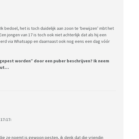
 Ik bedoel, het is toch duidelijk aan zoon te ‘bewijzen’ mbt het
n jongen van 17 is toch ook niet achterlijk dat als hij een
eerd via Whatsapp en daarnaast ook nog eens een dag vóór
 “gepest worden” door een puber beschrijven? Ik neem
zout…
17:17:
 die ze noemt is gewoon pesten, ik denk dat die vriendin