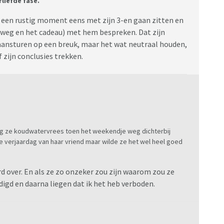
erliefde fase.
of zij als hobby heeft om mijn zoon tegen mij op te
ik durf haar er niet op aan te spreken omdat ik bang ben
p een rustig moment eens met zijn 3-en gaan zitten en
r om haar vinger bindt.
 weg en het cadeau) met hem bespreken. Dat zijn
 aansturen op een breuk, maar het wat neutraal houden,
f zijn conclusies trekken.
eg ze koudwatervrees toen het weekendje weg dichterbij
 verjaardag van haar vriend maar wilde ze het wel heel goed
rd over. En als ze zo onzeker zou zijn waarom zou ze
digd en daarna liegen dat ik het heb verboden.