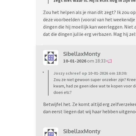
zegt niet waar is. Hij is echt nog in zijn v
Hoe moet ik hiermee omgaan? Het voelt echt 
zetten. Ik heb er zelfs nachtmerries van. En 
Zou het helpen als je man dit zegt? Ik zou o
dat ze alles verdraait en ze zoon zo nog mee
deze voorbeelden (vooral van het weekendje
dingen die hij moeilijk kan weerleggen. Niet
dat die dingen jullie erg verbazen. Mag hij zel
SibellaxMonty
10-01-2026
om 18:33
Joszy schreef op 10-01-2026 om 18:30:
Zou ze niet gewoon super onzeker zijn? Kre
kwam, had ze geen idee wat te kopen voor de
doen etc?
Betwijfel het. Ze komt altijd erg zelfverzeke
dan eerst liegen dat wij haar hebben uitgeno
SibellaxMonty