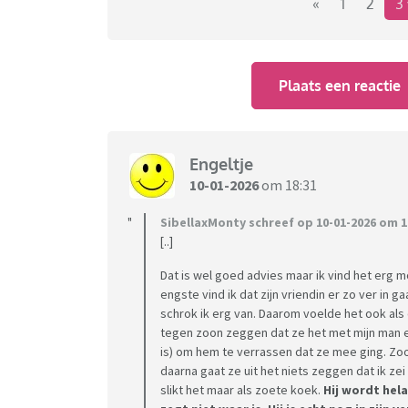
gezin waaronder zoon gewoon met de pot me
«
1
2
3
en dat at ze wel op. Ze zei omdat ik het nie
was. Mijn zoon en man zeiden beide toen ze w
dat ze daarom zo deed. Ik heb mij er toen ma
Plaats een reactie
- Het tweede voorbeeld was dat wij voor de v
haar toen een appje gestuurd welke wij wilde
ze had zelf al een cadeautje voor hem. Helema
verjaardag precies dezelfde Legoset gegeven 
Engeltje
hem gaven, want ik had in de app de link ge
10-01-2026
om 18:31
nog halsoverkop naar de winkel om iets ande
- En het ergste was dat wij als een gezin ee
SibellaxMonty schreef op 10-01-2026 om 1
[..]
huisje. Dit doen wij elk jaar en dit zou waarsc
volwassen is. Toen had zij tegen zoon verteld
Dat is wel goed advies maar ik vind het erg m
hadden wij niet gedaan, maar zoon was zo bli
engste vind ik dat zijn vriendin er zo ver in g
vertrokken had zij tegen zoon gezegd dat ik
schrok ik erg van. Daarom voelde het ook als 
omdat ze geen ruzie wilde maken met mij ble
tegen zoon zeggen dat ze het met mijn man e
is) om hem te verrassen dat ze mee ging. Zoon
mij. Terwijl ik dat helemaal niet heb gezegd.
daarna gaat ze uit het niets zeggen dat ik ze
kerstvakantieweekend met het gezin helema
slikt het maar als zoete koek.
Hij wordt hel