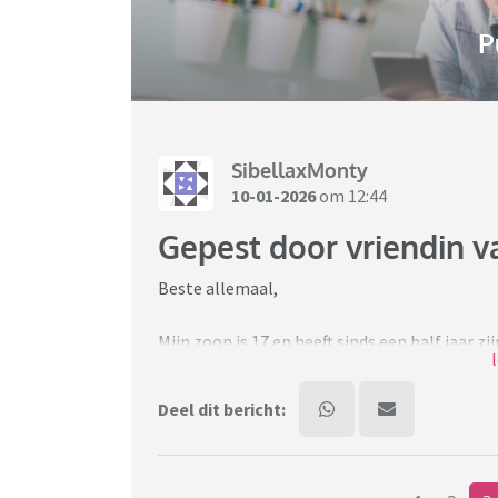
P
SibellaxMonty
10-01-2026
om 12:44
Gepest door vriendin v
Beste allemaal,
Mijn zoon is 17 en heeft sinds een half jaar zi
lijkt zij er een hobby ervan te hebben gemaak
dramatisch klink, maar ze heeft al meerdere 
Deel dit bericht:
toen wij haar voor het eerst zouden ontmoet
eten. Toen had ze zelf een Tupperware bakje 
koken. Toen heeft ze het opgewarmd in de mag