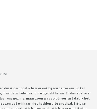
7:55:
n dus ik dacht dat ik haar er ook bij zou betrekken. Zo kan
n, maar dat is helemaal fout uitgepakt helaas. En die regel over
leen ons gezin is,
maar zoon was zo blij verrast dat ik het
 zeggen dat wij haar niet hadden uitgenodigd.
Blijkbaar
 heel verhaal dat ik had gezegd dat ik haar er niet bij wilde.