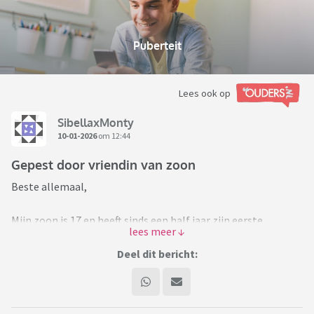
Puberteit
Lees ook op
SibellaxMonty
10-01-2026
om 12:44
Gepest door vriendin van zoon
Beste allemaal,
Mijn zoon is 17 en heeft sinds een half jaar zijn eerste
verkering. Harstikke leuk natuurlijk, alleen lijkt zij er een
hobby ervan te hebben gemaakt om mij te pesten. Ik weet
Deel dit bericht:
dat ik heel paranoïde en dramatisch klink, maar ze heeft al
meerdere keren mijn zoon tegen mij opgezet. - Bijvoorbeeld
toen wij haar voor het eerst zouden ontmoeten hadden wij