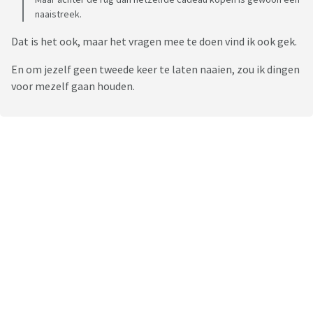
zelfs nachtmerries van. En ik durf haar er niet op aan te
naaistreek.
spreken omdat ik bang ben dat ze alles verdraait en ze zoon
zo nog meer om haar vinger bindt.
Dat is het ook, maar het vragen mee te doen vind ik ook gek.
En om jezelf geen tweede keer te laten naaien, zou ik dingen
voor mezelf gaan houden.