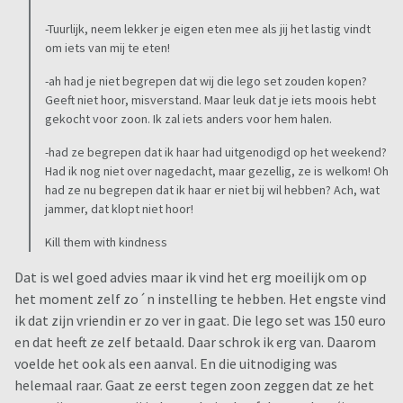
-Tuurlijk, neem lekker je eigen eten mee als jij het lastig vindt
om iets van mij te eten!
-ah had je niet begrepen dat wij die lego set zouden kopen?
Geeft niet hoor, misverstand. Maar leuk dat je iets moois hebt
gekocht voor zoon. Ik zal iets anders voor hem halen.
-had ze begrepen dat ik haar had uitgenodigd op het weekend?
Had ik nog niet over nagedacht, maar gezellig, ze is welkom! Oh
had ze nu begrepen dat ik haar er niet bij wil hebben? Ach, wat
jammer, dat klopt niet hoor!
Kill them with kindness
Dat is wel goed advies maar ik vind het erg moeilijk om op
het moment zelf zo´n instelling te hebben. Het engste vind
ik dat zijn vriendin er zo ver in gaat. Die lego set was 150 euro
en dat heeft ze zelf betaald. Daar schrok ik erg van. Daarom
voelde het ook als een aanval. En die uitnodiging was
helemaal raar. Gaat ze eerst tegen zoon zeggen dat ze het