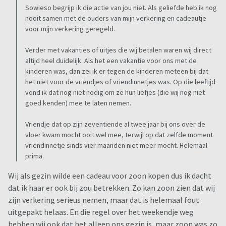
Sowieso begrijp ik die actie van jou niet. Als geliefde heb ik nog
nooit samen met de ouders van mijn verkering en cadeautje
voor mijn verkering geregeld.
Verder met vakanties of uitjes die wij betalen waren wij direct
altijd heel duidelijk. Als het een vakantie voor ons met de
kinderen was, dan zei ik er tegen de kinderen meteen bij dat
het niet voor de vriendjes of vriendinnetjes was. Op die leeftijd
vond ik dat nog niet nodig om ze hun liefjes (die wij nog niet
goed kenden) mee te laten nemen.
Vriendje dat op zijn zeventiende al twee jaar bij ons over de
vloer kwam mocht ooit wel mee, terwijl op dat zelfde moment
vriendinnetje sinds vier maanden niet meer mocht. Helemaal
prima.
Wij als gezin wilde een cadeau voor zoon kopen dus ik dacht
dat ik haar er ook bij zou betrekken. Zo kan zoon zien dat wij
zijn verkering serieus nemen, maar dat is helemaal fout
uitgepakt helaas. En die regel over het weekendje weg
hebben wij ook dat het alleen ons gezin is, maar zoon was zo