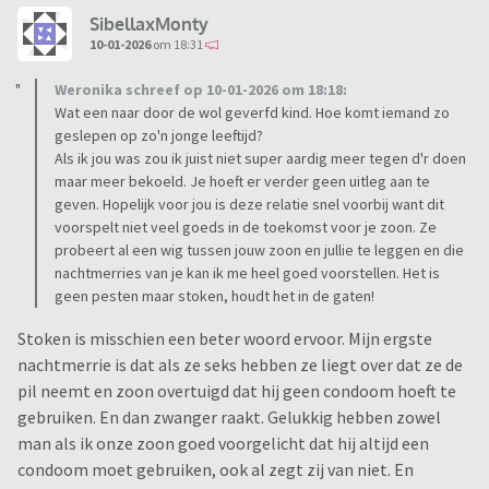
SibellaxMonty
10-01-2026
om 18:31
Weronika schreef op 10-01-2026 om 18:18:
Wat een naar door de wol geverfd kind. Hoe komt iemand zo
geslepen op zo'n jonge leeftijd?
Als ik jou was zou ik juist niet super aardig meer tegen d'r doen
maar meer bekoeld. Je hoeft er verder geen uitleg aan te
geven. Hopelijk voor jou is deze relatie snel voorbij want dit
voorspelt niet veel goeds in de toekomst voor je zoon. Ze
probeert al een wig tussen jouw zoon en jullie te leggen en die
nachtmerries van je kan ik me heel goed voorstellen. Het is
geen pesten maar stoken, houdt het in de gaten!
Stoken is misschien een beter woord ervoor. Mijn ergste
nachtmerrie is dat als ze seks hebben ze liegt over dat ze de
pil neemt en zoon overtuigd dat hij geen condoom hoeft te
gebruiken. En dan zwanger raakt. Gelukkig hebben zowel
man als ik onze zoon goed voorgelicht dat hij altijd een
condoom moet gebruiken, ook al zegt zij van niet. En