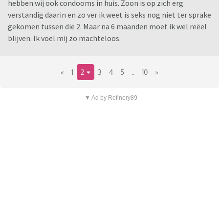
hebben wij ook condooms in huis. Zoon is op zich erg
verstandig daarin en zo ver ik weet is seks nog niet ter sprake
gekomen tussen die 2. Maar na 6 maanden moet ik wel reëel
blijven. Ik voel mij zo machteloos.
«
1
2
3
4
5
..
10
»
▼ Ad by Refinery89