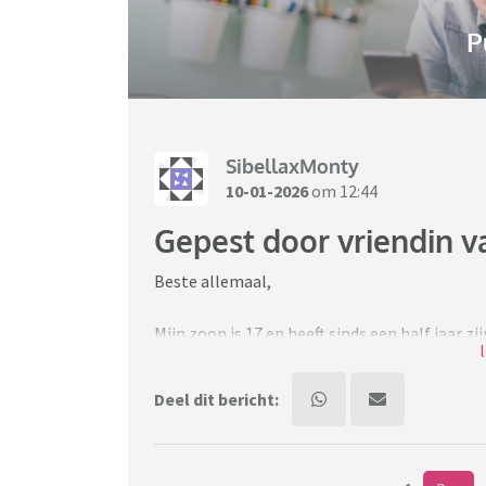
P
SibellaxMonty
10-01-2026
om 12:44
Gepest door vriendin v
Beste allemaal,
Mijn zoon is 17 en heeft sinds een half jaar zi
lijkt zij er een hobby ervan te hebben gemaak
dramatisch klink, maar ze heeft al meerdere 
Deel dit bericht:
toen wij haar voor het eerst zouden ontmoet
eten. Toen had ze zelf een Tupperware bakje 
koken. Toen heeft ze het opgewarmd in de mag