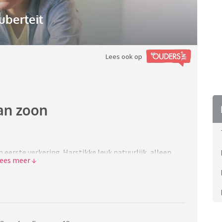
uberteit
Lees ook op
an zoon
jn eerste verkering. Harstikke leuk natuurlijk, alleen
t om mij te pesten. Ik weet dat ik heel paranoïde en
keren mijn zoon tegen mij opgezet. - Bijvoorbeeld
en hadden wij haar uitgenodigd om bij ons avond te
met eten bij zich want ze wist niet of ik wel goed kon
netron en is ze dat gaan eten terwijl de rest van mijn