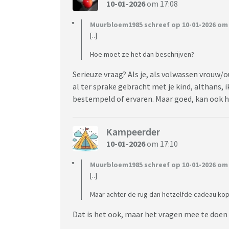
10-01-2026
om 17:08
Hoe moet ik hiermee omgaan? Het voelt echt 
zetten. Ik heb er zelfs nachtmerries van. En 
Muurbloem1985 schreef op 10-01-2026 om 
dat ze alles verdraait en ze zoon zo nog mee
[..]
Hoe moet ze het dan beschrijven?
Serieuze vraag? Als je, als volwassen vrouw/
al ter sprake gebracht met je kind, althans, i
bestempeld of ervaren. Maar goed, kan ook he
Kampeerder
10-01-2026
om 17:10
Muurbloem1985 schreef op 10-01-2026 om 
[..]
Maar achter de rug dan hetzelfde cadeau kop
Dat is het ook, maar het vragen mee te doen 