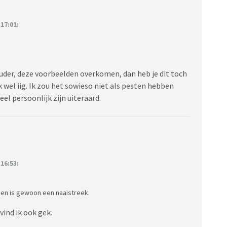
of zij als hobby heeft om mijn zoon tegen mij op te
ik durf haar er niet op aan te spreken omdat ik bang ben
17:01:
r om haar vinger bindt.
ouder, deze voorbeelden overkomen, dan heb je dit toch
k wel iig. Ik zou het sowieso niet als pesten hebben
el persoonlijk zijn uiteraard.
16:53:
en is gewoon een naaistreek.
vind ik ook gek.