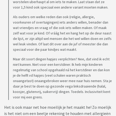
worstelen uberhaupt al om iets te maken. Laat staan dat ze
voor 1,5 kind ook speciaal een andere variant moeten maken.
Als ouders om welke reden dan ook (religie, allergie,
voorkeuren of overtuigingen) iets anders willen, benader dan
wat vriendjes en vraag of die ook iets willen maken. Of maak
zelf wat voor je kind. Of vráág het en hang het op de deur naast
de lijst, er zijn altijd wel mensen die het wel willen doen en zelfs
wel leuk vinden. Of laat dit over aan de juf of meester die dan
speciaal voor die paar kindjes wat maakt.
Maar dit soort dingen hapjes verplichten? Nee, dat vind ik echt
niet kunnen. Niet voor een kerstdiner. Ik heb mijn kinderen
regelmatig van school opgehaald ná het kerstdiner en dan kon
je de helft vd hapjes (veel schalen waren praktisch
onaangetast) onaangebroken weer mee naar huis nemen. Sta je
daar je best te doen op gezonde vega linksdraaiende (halal,
koosjer, glutenvrij, suikervrij) dingen. Toedels. Inclusiviteit kent
voor mij een grens.
Het is ook maar net hoe moeilijk je het maakt he! Zo moelijk
is het niet om een beetje rekening te houden met allergieën