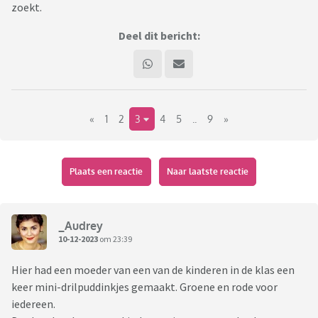
zoekt.
Deel dit bericht:
«
1
2
3
4
5
..
9
»
Plaats een reactie
Naar laatste reactie
_Audrey
10-12-2023
om 23:39
Hier had een moeder van een van de kinderen in de klas een
keer mini-drilpuddinkjes gemaakt. Groene en rode voor
iedereen.