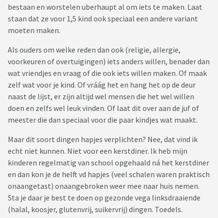
bestaan en worstelen uberhaupt al om iets te maken. Laat
staan dat ze voor 1,5 kind ook speciaal een andere variant
moeten maken.
Als ouders om welke reden dan ook (religie, allergie,
voorkeuren of overtuigingen) iets anders willen, benader dan
wat vriendjes en vraag of die ook iets willen maken. Of maak
zelf wat voor je kind. Of vráág het en hang het op de deur
naast de lijst, er zijn altijd wel mensen die het wel willen
doen en zelfs wel leuk vinden. Of laat dit over aan de juf of
meester die dan speciaal voor die paar kindjes wat maakt.
Maar dit soort dingen hapjes verplichten? Nee, dat vind ik
echt niet kunnen. Niet voor een kerstdiner. Ik heb mijn
kinderen regelmatig van school opgehaald ná het kerstdiner
en dan kon je de helft vd hapjes (veel schalen waren praktisch
onaangetast) onaangebroken weer mee naar huis nemen.
Sta je daar je best te doen op gezonde vega linksdraaiende
(halal, koosjer, glutenvrij, suikervrij) dingen. Toedels.