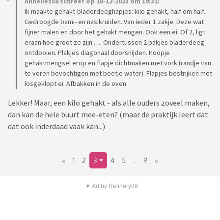
Annelies58 schreef op 10-12-2023 om 19:31:
Ik maakte gehakt-bladerdeeghapjes: kilo gehakt, half om half.
Gedroogde bami- en nasikruiden. Van ieder 1 zakje. Deze wat
fijner malen en door het gehakt mengen. Ook een ei. Of 2, ligt
eraan hoe groot ze zijn …. Ondertussen 2 pakjes bladerdeeg
ontdooien. Plakjes diagonaal doorsnijden. Hoopje
gehaktmengsel erop en flapje dichtmaken met vork (randje van
te voren bevochtigen met beetje water). Flapjes bestrijken met
losgeklopt ei. Afbakken in de oven.
Lekker! Maar, een kilo gehakt - als alle ouders zoveel maken,
dan kan de hele buurt mee-eten? (maar de praktijk leert dat
dat ook inderdaad vaak kan...)
«
1
2
3
4
5
..
9
»
▼ Ad by Refinery89