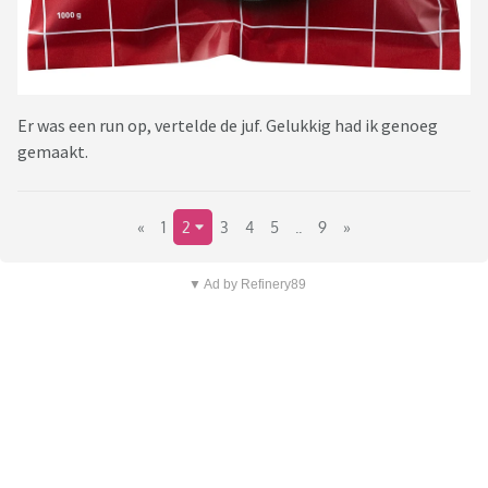
Er was een run op, vertelde de juf. Gelukkig had ik genoeg
gemaakt.
«
1
2
3
4
5
..
9
»
▼ Ad by Refinery89