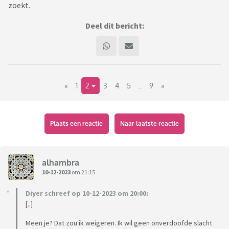
zoekt.
Deel dit bericht:
«
1
2
3
4
5
..
9
»
Plaats een reactie
Naar laatste reactie
alhambra
10-12-2023
om 21:15
Diyer schreef op 10-12-2023 om 20:00:
[..]
Meen je? Dat zou ik weigeren. Ik wil geen onverdoofde slacht