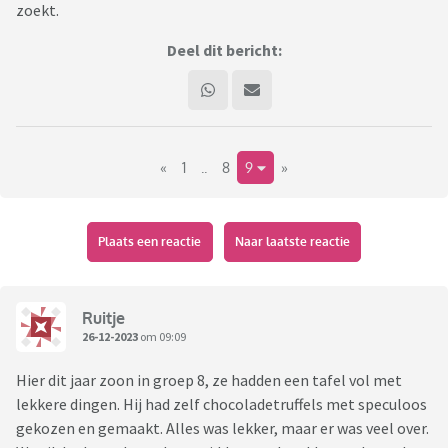
zoekt.
Deel dit bericht:
«
1
..
8
9
»
Plaats een reactie
Naar laatste reactie
Ruitje
26-12-2023
om 09:09
Hier dit jaar zoon in groep 8, ze hadden een tafel vol met
lekkere dingen. Hij had zelf chocoladetruffels met speculoos
gekozen en gemaakt. Alles was lekker, maar er was veel over.