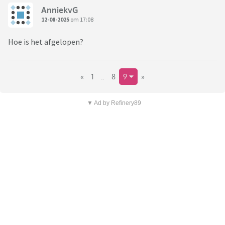
AnniekvG
12-08-2025
om 17:08
Hoe is het afgelopen?
«
1
..
8
9
»
▼ Ad by Refinery89