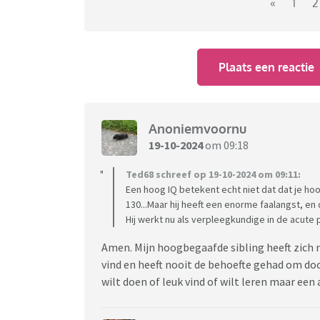
In gesprek met school bleek aan het eind van
«
1
2
ontploft in de klas en veel last heeft van "rui
Bij ons in de familie zit er een erfelijke bel
zomervakantie naar de kinderarts gegaan.
Plaats een reactie
In overleg met ons en onze dochter is zij me
In het kort, op school zien ze een heel ander
gaat nu als de malle.
Nu gaan zij als advies meegeven dat er zeke
Anoniemvoornu
doubleren in groep 8, dit om onze dochter m
19-10-2024
om 09:18
doubleren in groep 8
Ted68 schreef op 19-10-2024 om 09:11:
Een hoog IQ betekent echt niet dat dat je ho
130...Maar hij heeft een enorme faalangst, en
Hij werkt nu als verpleegkundige in de acute ps
Amen. Mijn hoogbegaafde sibling heeft zich no
vind en heeft nooit de behoefte gehad om door
wilt doen of leuk vind of wilt leren maar ee