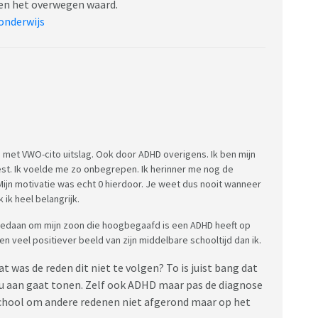
hien het overwegen waard.
onderwijs
met VWO-cito uitslag. Ook door ADHD overigens. Ik ben mijn
st. Ik voelde me zo onbegrepen. Ik herinner me nog de
e. Mijn motivatie was echt 0 hierdoor. Je weet dus nooit wanneer
ik heel belangrijk.
edaan om mijn zoon die hoogbegaafd is een ADHD heeft op
en veel positiever beeld van zijn middelbare schooltijd dan ik.
t was de reden dit niet te volgen? To is juist bang dat
veau aan gaat tonen. Zelf ook ADHD maar pas de diagnose
school om andere redenen niet afgerond maar op het