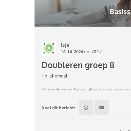
Basiss
Isje
18-10-2024
om 20:22
Doubleren groep 8
Hoi allemaal,
Volgende maand gaan wij verhuizen naar een 
overstappen naar een nieuwe school. Niet ide
anders plannen.
Deel dit bericht:
Kind zit al een poos niet lekker in haar vel e
wat overigens prima is als het je niveau is. H
kortom dat lijkt niet te passen bij een VMBO 