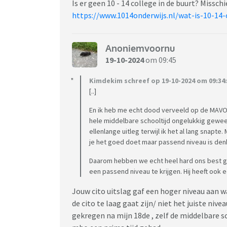
Is er geen 10 - 14 college in de buurt? Missc
https://www.1014onderwijs.nl/wat-is-10-14-
Anoniemvoornu
19-10-2024
om 09:45
Kimdekim schreef op 19-10-2024 om 09:34:
[..]
En ik heb me echt dood verveeld op de MAVO 
hele middelbare schooltijd ongelukkig gewee
ellenlange uitleg terwijl ik het al lang snapt
je het goed doet maar passend niveau is denk 
Daarom hebben we echt heel hard ons best g
een passend niveau te krijgen. Hij heeft ook e
Jouw cito uitslag gaf een hoger niveau aan wa
de cito te laag gaat zijn/ niet het juiste ni
gekregen na mijn 18de , zelf de middelbare 