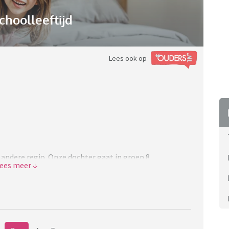
choolleeftijd
Lees ook op
andere regio. Onze dochter gaat in groep 8
aal maar het is wat het is en soms kun je dingen niet
n heeft vorig jaar haar pre advies gekregen VMBO basis,
et IQ van onze dochter is in groep 5 getest op 120,
basis advies.