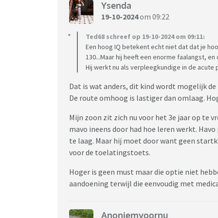
Ysenda
19-10-2024
om 09:22
Ted68 schreef op 19-10-2024 om 09:11:
Een hoog IQ betekent echt niet dat dat je ho
130...Maar hij heeft een enorme faalangst, en
Hij werkt nu als verpleegkundige in de acute ps
Dat is wat anders, dit kind wordt mogelijk d
De route omhoog is lastiger dan omlaag. Ho
Mijn zoon zit zich nu voor het 3e jaar op te v
mavo ineens door had hoe leren werkt. Havo 
te laag. Maar hij moet door want geen start
voor de toelatingstoets.
Hoger is geen must maar die optie niet heb
aandoening terwijl die eenvoudig met medicat
Anoniemvoornu