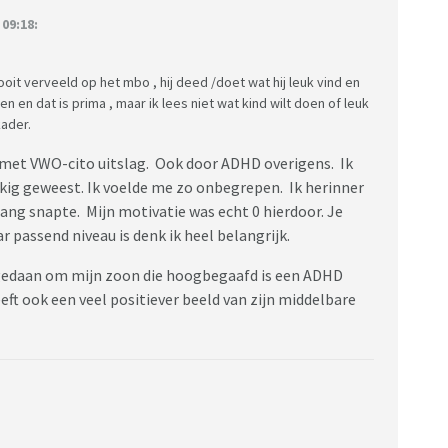
09:18:
oit verveeld op het mbo , hij deed /doet wat hij leuk vind en
 en dat is prima , maar ik lees niet wat kind wilt doen of leuk
kader.
 met VWO-cito uitslag. Ook door ADHD overigens. Ik
kig geweest. Ik voelde me zo onbegrepen. Ik herinner
 lang snapte. Mijn motivatie was echt 0 hierdoor. Je
 passend niveau is denk ik heel belangrijk.
gedaan om mijn zoon die hoogbegaafd is een ADHD
eeft ook een veel positiever beeld van zijn middelbare