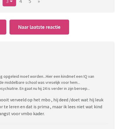
 het jaar dat onze dochter snel boos is, regelmatig
3
4
5
»
s" en harde geluiden.
asting met ADD / ADHD en met dit verhaal zijn wij in de
Naar laatste reactie
dicatie gaan gebruiken.
 kind, is leerbaar en gemotiveerd, snapt de uitleg en
r gekeken moet worden naar de mogelijkheid om te
eer rust te geven. Kortom wie heeft ervaring met
og opgeleid moet worden...Hier een kindmet een IQ van
 de middelbare school was vreselijk voor hem...
ychiatrie. En gaat nu hij 24 is verder in zijn beroep...
oit verveeld op het mbo , hij deed /doet wat hij leuk
 te leren en dat is prima , maar ik lees niet wat kind
n angst voor vmbo kader.