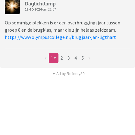
Daglichtlamp
18-10-2024
om 21:57
Op sommige plekken is er een overbruggingsjaar tussen
groep 8 en de brugklas, maar die zijn helaas zeldzaam.
https://www.olympuscollege.nl/brugjaar-jan-ligthart
«
1
2
3
4
5
»
▼ Ad by Refinery89