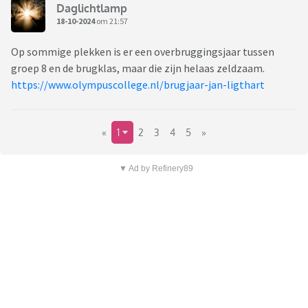
Daglichtlamp
18-10-2024
om 21:57
Op sommige plekken is er een overbruggingsjaar tussen
groep 8 en de brugklas, maar die zijn helaas zeldzaam.
https://www.olympuscollege.nl/brugjaar-jan-ligthart
«
1
2
3
4
5
»
▼ Ad by Refinery89