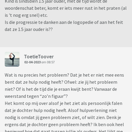
Kind is sindsdien 1.5 jaar ouder, met de tijd wordt de
woordenschat beter, komt er iets meer rust in het praten (al
is 't nog erg snel) etc.
Is die progressie te danken aan de logopedie of aan het feit
dat ze 1.5 jaar ouder is??
ToetieToover
02-04-2023
om 08:57
Wat is nu precies het probleem? Dat je het er niet mee eens
bent dat ze hulp nodig heeft? Ofwel: zie jij het probleem
niet? Of is het de tijd die je eraan kwijt bent? Vanwaar de
weerstand tegen “zo’n figuur”?
Het komt op mij over alsof je het ziet als persoonlijk falen
dat je dochter hulp nodig heeft. Alsof hulpverlening niet
nodig is omdat jij geen probleem ziet, of wilt zien. Denk je
ergens dat je dochter geen probleem heeft? Ik ben ook heel
benieuwd hoe dat gaat tussen jullie als ouders. Het lijkt me