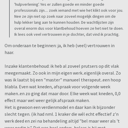
'hulpverlening'. Yes er zullen goede en minder goede
professionals zijn.... zoek iemand met wie het klikt ook voor jou.
Nee ze zijn niet op zoek naar zoveel mogelijk dingen om de
hulp lekker lang aan te kunnen houden. De wachtlijsten zijn
overal enorm dus voor klantbehoud hoeven ze het niet te doen.
Ik lees ook veel vertrouwen in je dochter, dat vind ik prachtig.
Om onderaan te beginnen: ja, ik heb (veel) vertrouwen in
haar.
Inzake klantenbehoud: ik heb al zoveel prutsers op dit vlak
meegemaakt. Zo ook in mijn eigen werk..eigenlijk overal. Zo
was ik laatst bij een "master" manueel therapeut..een hoop
blabla. Even wat kneden, afspraak voor volgende week
maken..en zo ging dat maar door. Elke week wat kneden, 0,0
effect maar wel weer gelijk afspraak maken.
Het is gewoon een verdienmodel en daar kan ik bijzonder
slecht tegen. (ik had nml. 1 kraker die wél echt effectief z'n
werk deed en zei na behandeling altijd "bel maar weer als 't
weer nodig is". Dat was heel anders, helaas is hij met