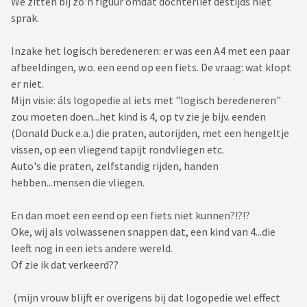
We zitten bij zo'n figuur omdat dochterlief destijds niet
sprak.
Inzake het logisch beredeneren: er was een A4 met een paar
afbeeldingen, w.o. een eend op een fiets. De vraag: wat klopt
er niet.
Mijn visie: áls logopedie al iets met "logisch beredeneren"
zou moeten doen...het kind is 4, op tv zie je bijv. eenden
(Donald Duck e.a.) die praten, autorijden, met een hengeltje
vissen, op een vliegend tapijt rondvliegen etc.
Auto's die praten, zelfstandig rijden, handen
hebben...mensen die vliegen.
En dan moet een eend op een fiets niet kunnen?!?!?
Oke, wij als volwassenen snappen dat, een kind van 4...die
leeft nog in een iets andere wereld.
Of zie ik dat verkeerd??
(mijn vrouw blijft er overigens bij dat logopedie wel effect