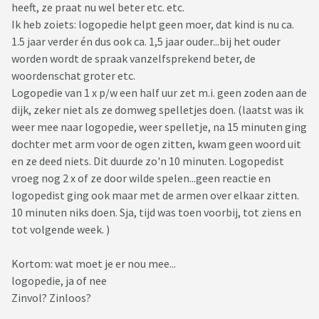
heeft, ze praat nu wel beter etc. etc.
Ik heb zoiets: logopedie helpt geen moer, dat kind is nu ca.
1.5 jaar verder én dus ook ca. 1,5 jaar ouder...bij het ouder
worden wordt de spraak vanzelfsprekend beter, de
woordenschat groter etc.
Logopedie van 1 x p/w een half uur zet m.i. geen zoden aan de
dijk, zeker niet als ze domweg spelletjes doen. (laatst was ik
weer mee naar logopedie, weer spelletje, na 15 minuten ging
dochter met arm voor de ogen zitten, kwam geen woord uit
en ze deed niets. Dit duurde zo'n 10 minuten. Logopedist
vroeg nog 2 x of ze door wilde spelen...geen reactie en
logopedist ging ook maar met de armen over elkaar zitten.
10 minuten niks doen. Sja, tijd was toen voorbij, tot ziens en
tot volgende week. )
Kortom: wat moet je er nou mee...
logopedie, ja of nee
Zinvol? Zinloos?