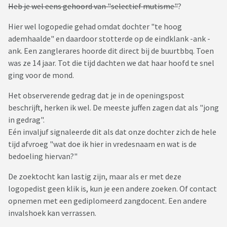
Heb je wel eens gehoord van "selectief mutisme"
?
Hier wel logopedie gehad omdat dochter "te hoog
ademhaalde" en daardoor stotterde op de eindklank -ank -
ank. Een zanglerares hoorde dit direct bij de buurtbbq. Toen
was ze 14 jaar. Tot die tijd dachten we dat haar hoofd te snel
ging voor de mond.
Het observerende gedrag dat je in de openingspost
beschrijft, herken ik wel. De meeste juffen zagen dat als "jong
in gedrag".
Eén invaljuf signaleerde dit als dat onze dochter zich de hele
tijd afvroeg "wat doe ik hier in vredesnaam en wat is de
bedoeling hiervan?"
De zoektocht kan lastig zijn, maar als er met deze
logopedist geen klik is, kun je een andere zoeken. Of contact
opnemen met een gediplomeerd zangdocent. Een andere
invalshoek kan verrassen.