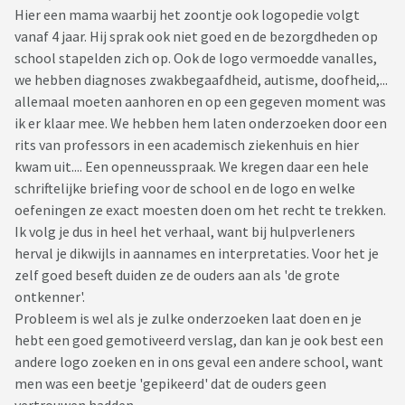
Hier een mama waarbij het zoontje ook logopedie volgt
vanaf 4 jaar. Hij sprak ook niet goed en de bezorgdheden op
school stapelden zich op. Ook de logo vermoedde vanalles,
we hebben diagnoses zwakbegaafdheid, autisme, doofheid,...
allemaal moeten aanhoren en op een gegeven moment was
ik er klaar mee. We hebben hem laten onderzoeken door een
rits van professors in een academisch ziekenhuis en hier
kwam uit.... Een openneusspraak. We kregen daar een hele
schriftelijke briefing voor de school en de logo en welke
oefeningen ze exact moesten doen om het recht te trekken.
Ik volg je dus in heel het verhaal, want bij hulpverleners
herval je dikwijls in aannames en interpretaties. Voor het je
zelf goed beseft duiden ze de ouders aan als 'de grote
ontkenner'.
Probleem is wel als je zulke onderzoeken laat doen en je
hebt een goed gemotiveerd verslag, dan kan je ook best een
andere logo zoeken en in ons geval een andere school, want
men was een beetje 'gepikeerd' dat de ouders geen