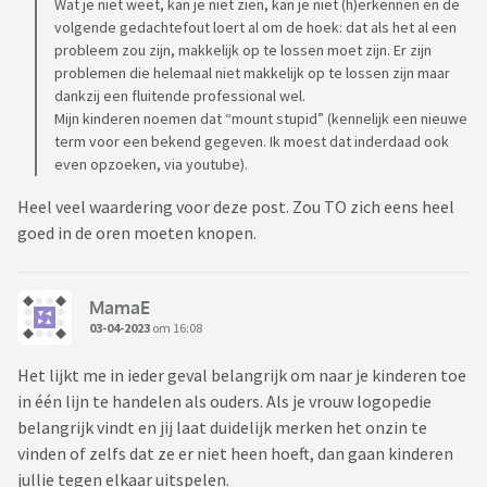
Wat je niet weet, kan je niet zien, kan je niet (h)erkennen en de
geweest en het was dramatisch en absoluut niet wat ik er
volgende gedachtefout loert al om de hoek: dat als het al een
van verwachtte.
probleem zou zijn, makkelijk op te lossen moet zijn. Er zijn
Zit daar een dame, vijftiger, elke keer een spelletje te spelen
problemen die helemaal niet makkelijk op te lossen zijn maar
dankzij een fluitende professional wel.
met zo'n kind. Geen idee wat dat met logopedie te maken
Mijn kinderen noemen dat “mount stupid” (kennelijk een nieuwe
heeft, maar goed.
term voor een bekend gegeven. Ik moest dat inderdaad ook
even opzoeken, via youtube).
Feit is dat die logopedist om de zoveel tijd weer met iets
nieuws op de proppen komt.
Heel veel waardering voor deze post. Zou TO zich eens heel
Meest recent: logisch beredeneren kan dochter niet.
goed in de oren moeten knopen.
Maar we hebben ook al diverse soortgelijke mogelijke(!)
"problemen" mogen aanhoren, selectief mutisme was er
ook één van.
MamaE
03-04-2023
om 16:08
Het doet mij sterk denken aan: verzin om de zoveel tijd maar
Het lijkt me in ieder geval belangrijk om naar je kinderen toe
weer iets om de continuiteit van de handel te waarborgen
in één lijn te handelen als ouders. Als je vrouw logopedie
belangrijk vindt en jij laat duidelijk merken het onzin te
Daarnaast: wat heeft "logisch beredeneren" met logopedie
vinden of zelfs dat ze er niet heen hoeft, dan gaan kinderen
te maken??
jullie tegen elkaar uitspelen.