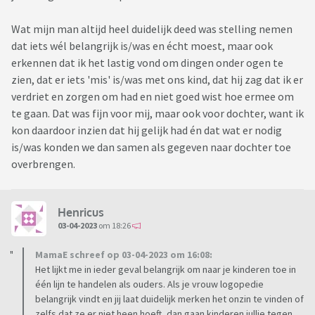
We zitten bij zo'n figuur omdat dochterlief destijds niet
sprak.
Wat mijn man altijd heel duidelijk deed was stelling nemen
dat iets wél belangrijk is/was en écht moest, maar ook
Inzake het logisch beredeneren: er was een A4 met een paar
erkennen dat ik het lastig vond om dingen onder ogen te
afbeeldingen, w.o. een eend op een fiets. De vraag: wat klopt
zien, dat er iets 'mis' is/was met ons kind, dat hij zag dat ik er
er niet.
verdriet en zorgen om had en niet goed wist hoe ermee om
Mijn visie: áls logopedie al iets met "logisch beredeneren"
te gaan. Dat was fijn voor mij, maar ook voor dochter, want ik
zou moeten doen...het kind is 4, op tv zie je bijv. eenden
kon daardoor inzien dat hij gelijk had én dat wat er nodig
(Donald Duck e.a.) die praten, autorijden, met een hengeltje
is/was konden we dan samen als gegeven naar dochter toe
vissen, op een vliegend tapijt rondvliegen etc.
overbrengen.
Auto's die praten, zelfstandig rijden, handen
hebben...mensen die vliegen.
Henricus
En dan moet een eend op een fiets niet kunnen?!?!?
03-04-2023
om 18:26
Oke, wij als volwassenen snappen dat, een kind van 4...die
leeft nog in een iets andere wereld.
MamaE schreef op 03-04-2023 om 16:08:
Het lijkt me in ieder geval belangrijk om naar je kinderen toe in
Of zie ik dat verkeerd??
één lijn te handelen als ouders. Als je vrouw logopedie
belangrijk vindt en jij laat duidelijk merken het onzin te vinden of
(mijn vrouw blijft er overigens bij dat logopedie wel effect
zelfs dat ze er niet heen hoeft, dan gaan kinderen jullie tegen