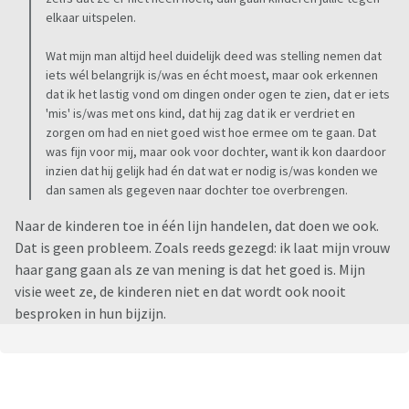
heeft, ze praat nu wel beter etc. etc.
elkaar uitspelen.
Ik heb zoiets: logopedie helpt geen moer, dat kind is nu ca.
1.5 jaar verder én dus ook ca. 1,5 jaar ouder...bij het ouder
Wat mijn man altijd heel duidelijk deed was stelling nemen dat
worden wordt de spraak vanzelfsprekend beter, de
iets wél belangrijk is/was en écht moest, maar ook erkennen
dat ik het lastig vond om dingen onder ogen te zien, dat er iets
woordenschat groter etc.
'mis' is/was met ons kind, dat hij zag dat ik er verdriet en
Logopedie van 1 x p/w een half uur zet m.i. geen zoden aan de
zorgen om had en niet goed wist hoe ermee om te gaan. Dat
dijk, zeker niet als ze domweg spelletjes doen. (laatst was ik
was fijn voor mij, maar ook voor dochter, want ik kon daardoor
weer mee naar logopedie, weer spelletje, na 15 minuten ging
inzien dat hij gelijk had én dat wat er nodig is/was konden we
dochter met arm voor de ogen zitten, kwam geen woord uit
dan samen als gegeven naar dochter toe overbrengen.
en ze deed niets. Dit duurde zo'n 10 minuten. Logopedist
Naar de kinderen toe in één lijn handelen, dat doen we ook.
vroeg nog 2 x of ze door wilde spelen...geen reactie en
Dat is geen probleem. Zoals reeds gezegd: ik laat mijn vrouw
logopedist ging ook maar met de armen over elkaar zitten.
haar gang gaan als ze van mening is dat het goed is. Mijn
10 minuten niks doen. Sja, tijd was toen voorbij, tot ziens en
visie weet ze, de kinderen niet en dat wordt ook nooit
tot volgende week. )
besproken in hun bijzijn.
Kortom: wat moet je er nou mee...
logopedie, ja of nee
Zinvol? Zinloos?