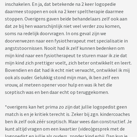
inschakelen. En ja, dat betekende na 2 keer logopedie
daarmee stoppen en ook na 2 keer speltherapie daarmee
stoppen. Overigens gaven beide behandelaars zelf ook aan
dat ze bij hen waarschijnlijk niet veel verder zou komen,
soms na redelijk doorvragen. In ons geval zijn we
doorverwezen naar een fysiotherapeut met specialisatie in
angststoornissen. Nooit had ik zelf kunnen bedenken om
mijn kind naar een fysiotherapeut te sturen maar ik zie dat
mijn kind zich prettiger voelt, zich beter ontwikkelt en leert.
Bovendien en dat had ik echt niet verwacht, ontwikkel ik mij
ook als ouder. Gelukkig stond mijn man, ik ben zelf een
vrouw, al meteen opener voor hulp en was ik het die
sceptisch was en ben daar echt op teruggekomen.
*overigens kan het prima zo zijn dat jullie logopedist geen
match is en je kritiek terecht is. Zeker bij zgn. kindercoaches
ben ik zelf ook zéér sceptisch. Maar wees dan constructief. Je
kunt altijd vragen om een kwartier (video)gesprek met de
logopedist en jullie als ouders, zonder kind erbij. Dan kun je