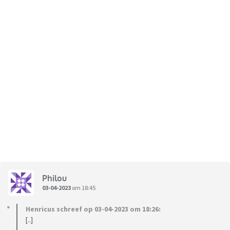
/edit: aldus de logopedist is de woordenschat goed, niet
slecht, niet bovengemiddeld...
Bijzonder, dit gezien ze bij de logopedist weinig praat. De
woordenschat is het probleem in elk geval niet.
Philou
03-04-2023
om 18:45
Henricus schreef op 03-04-2023 om 18:26:
[..]