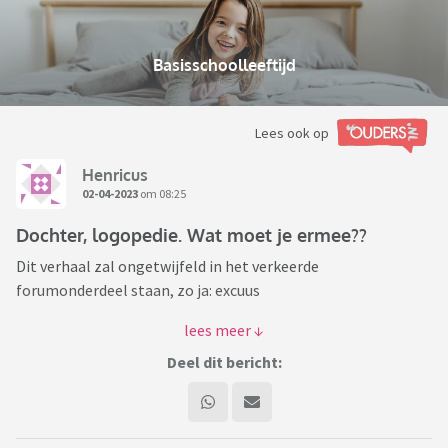
Basisschoolleeftijd
Lees ook op
Henricus
02-04-2023
om 08:25
Dochter, logopedie. Wat moet je ermee??
Dit verhaal zal ongetwijfeld in het verkeerde
forumonderdeel staan, zo ja: excuus
Onze dochter, 4,5 jaar, heeft een kleine "historie" waar
derden meer moeite mee hebben dan ik.
Deel dit bericht:
Destijds op de kinderopvang dachten ze dat ze doof was,
later autistisch en weet ik wat niet meer.
Reden: kind speelde niet, observeerde alleen maar en meer