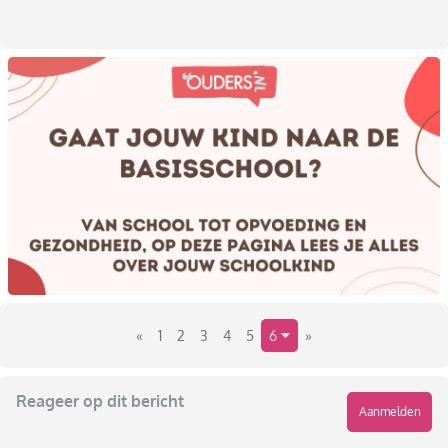
«
1
2
3
4
5
6
»
Reageer op dit bericht
Aanmelden