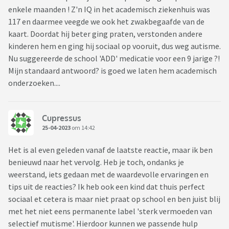
enkele maanden ! Z'n IQ in het academisch ziekenhuis was
117 en daarmee veegde we ook het zwakbegaafde van de
kaart. Doordat hij beter ging praten, verstonden andere
kinderen hem en ging hij sociaal op vooruit, dus weg autisme.
Nu suggereerde de school 'ADD' medicatie voor een 9 jarige ?!
Mijn standaard antwoord? is goed we laten hem academisch
onderzoeken....
Cupressus
25-04-2023
om 14:42
Het is al even geleden vanaf de laatste reactie, maar ik ben
benieuwd naar het vervolg. Heb je toch, ondanks je
weerstand, iets gedaan met de waardevolle ervaringen en
tips uit de reacties? Ik heb ook een kind dat thuis perfect
sociaal et cetera is maar niet praat op school en ben juist blij
met het niet eens permanente label 'sterk vermoeden van
selectief mutisme'. Hierdoor kunnen we passende hulp