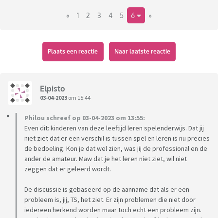
van dat soort zaken wat blijkbaar niet echt normaal is.
«
1
2
3
4
5
6
»
Ik lig er gelukkig niet wakker van, ook nooit gedaan!
Afijn, praten deed ze ook niet...ze kan het wel en praat thuis
ook veel, alleen (nog steeds) in een ellendig snel tempo
Plaats een reactie
Naar laatste reactie
waardoor ze vrijwel onverstaanbaar is. Op school en bij
anderen praat ze weinig tot niet.
Elpisto
Om die reden is, "dankzij" o.a. consultatiebureau, een jaar of
03-04-2023
om 15:44
1,5 terug al besloten: logopedie.
Philou schreef op 03-04-2023 om 13:55:
Even dit: kinderen van deze leeftijd leren spelenderwijs. Dat jij
(In alle eerlijkheid: ik zie dit soort dingen dus niet zitten.
niet ziet dat er een verschil is tussen spel en leren is nu precies
Sowieso al die "hulpverlening", er zullen echt wel een paar
de bedoeling. Kon je dat wel zien, was jij de professional en de
goeien bij zitten, maar mijn ervaring is dat 99%
ander de amateur. Maw dat je het leren niet ziet, wil niet
zakkenvullers zijn met matige kennis. Mijn vrouw
zeggen dat er geleerd wordt.
daarentegen is wel gevoelig voor zulke lui.)
De discussie is gebaseerd op de aanname dat als er een
probleem is, jij, TS, het ziet. Er zijn problemen die niet door
Afijn, logopedie.
iedereen herkend worden maar toch echt een probleem zijn.
We zijn nu ca. 1.5 jaar verder, ik ben een paar keer mee