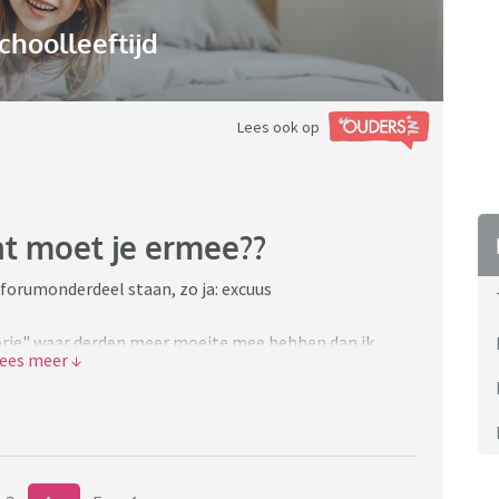
choolleeftijd
Lees ook op
at moet je ermee??
e forumonderdeel staan, zo ja: excuus
storie" waar derden meer moeite mee hebben dan ik.
e doof was, later autistisch en weet ik wat niet meer.
 maar en meer van dat soort zaken wat blijkbaar niet
 gedaan!