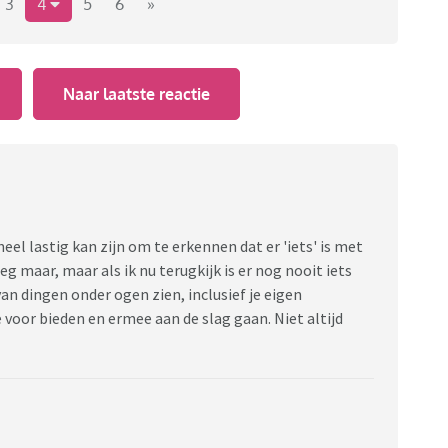
l en praat thuis ook veel, alleen (nog steeds) in een
3
4
5
6
»
rstaanbaar is. Op school en bij anderen praat ze
Naar laatste reactie
eau, een jaar of 1,5 terug al besloten: logopedie.
 niet zitten.
 wel een paar goeien bij zitten, maar mijn ervaring is
s. Mijn vrouw daarentegen is wel gevoelig voor zulke
eel lastig kan zijn om te erkennen dat er 'iets' is met
zeg maar, maar als ik nu terugkijk is er nog nooit iets
ar keer mee geweest en het was dramatisch en absoluut
n dingen onder ogen zien, inclusief je eigen
voor bieden en ermee aan de slag gaan. Niet altijd
elletje te spelen met zo'n kind. Geen idee wat dat met
 weer met iets nieuws op de proppen komt.
er niet.