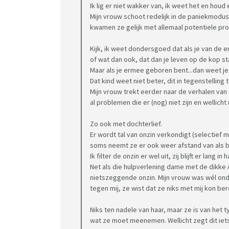
Ik lig er niet wakker van, ik weet het en houd
Mijn vrouw schoot redelijk in de paniekmodus,
(mijn vrouw blijft er overigens bij dat logoped
kwamen ze gelijk met allemaal potentiele pr
Ik heb zoiets: logopedie helpt geen moer, dat k
ouder...bij het ouder worden wordt de spraak
Kijk, ik weet dondersgoed dat als je van de 
Logopedie van 1 x p/w een half uur zet m.i. g
of wat dan ook, dat dan je leven op de kop s
Maar als je ermee geboren bent...dan weet je 
spelletjes doen. (laatst was ik weer mee naa
Dat kind weet niet beter, dit in tegenstelling
met arm voor de ogen zitten, kwam geen woor
Mijn vrouw trekt eerder naar de verhalen van
Logopedist vroeg nog 2 x of ze door wilde sp
al problemen die er (nog) niet zijn en wellicht
armen over elkaar zitten. 10 minuten niks doe
week. )
Zo ook met dochterlief.
Er wordt tal van onzin verkondigt (selectief 
Kortom: wat moet je er nou mee...
soms neemt ze er ook weer afstand van als bli
Ik filter de onzin er wel uit, zij blijft er lang in
logopedie, ja of nee
Net als die hulpverlening dame met de dikke Au
Zinvol? Zinloos?
nietszeggende onzin. Mijn vrouw was wél onde
tegen mij, ze wist dat ze niks met mij kon ber
/edit: aldus de logopedist is de woordenschat
Bijzonder, dit gezien ze bij de logopedist we
Niks ten nadele van haar, maar ze is van het 
geval niet.
wat ze moet meenemen. Wellicht zegt dit iet