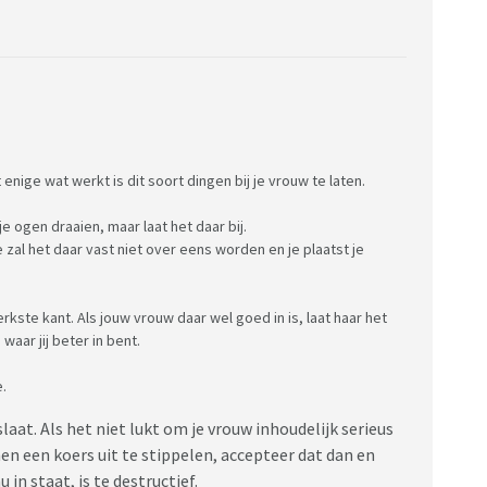
nige wat werkt is dit soort dingen bij je vrouw te laten.
e ogen draaien, maar laat het daar bij.
zal het daar vast niet over eens worden en je plaatst je
erkste kant. Als jouw vrouw daar wel goed in is, laat haar het
waar jij beter in bent.
.
slaat. Als het niet lukt om je vrouw inhoudelijk serieus
en een koers uit te stippelen, accepteer dat dan en
u in staat, is te destructief.