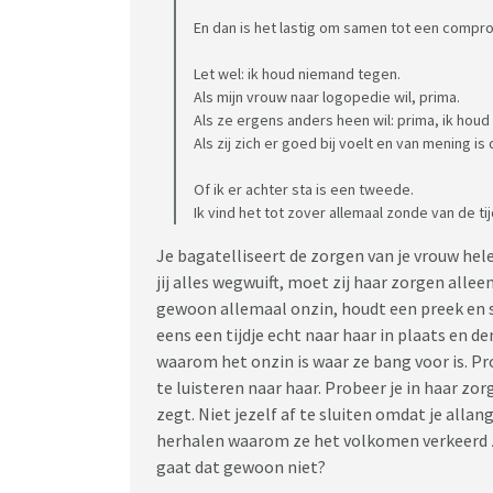
En dan is het lastig om samen tot een compr
Let wel: ik houd niemand tegen.
Als mijn vrouw naar logopedie wil, prima.
Als ze ergens anders heen wil: prima, ik houd 
Als zij zich er goed bij voelt en van mening is d
Of ik er achter sta is een tweede.
Ik vind het tot zover allemaal zonde van de ti
Je bagatelliseert de zorgen van je vrouw hel
jij alles wegwuift, moet zij haar zorgen allee
gewoon allemaal onzin, houdt een preek en sc
eens een tijdje echt naar haar in plaats en d
waarom het onzin is waar ze bang voor is. Pro
te luisteren naar haar. Probeer je in haar zo
zegt. Niet jezelf af te sluiten omdat je allan
herhalen waarom ze het volkomen verkeerd zie
gaat dat gewoon niet?