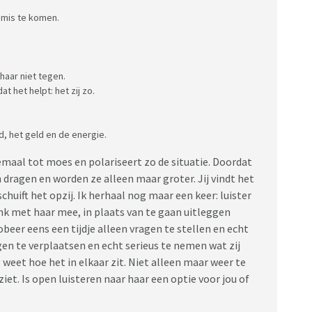
omis te komen.
haar niet tegen.
at het helpt: het zij zo.
jd, het geld en de energie.
emaal tot moes en polariseert zo de situatie. Doordat
n dragen en worden ze alleen maar groter. Jij vindt het
huift het opzij. Ik herhaal nog maar een keer: luister
enk met haar mee, in plaats van te gaan uitleggen
beer eens een tijdje alleen vragen te stellen en echt
rgen te verplaatsen en echt serieus te nemen wat zij
g weet hoe het in elkaar zit. Niet alleen maar weer te
t. Is open luisteren naar haar een optie voor jou of