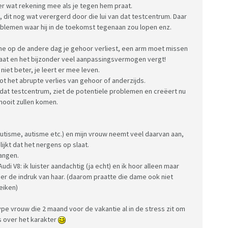
 er wat rekening mee als je tegen hem praat.
 dit nog wat verergerd door die lui van dat testcentrum. Daar
ie wel effect heeft, ze praat nu wel beter etc. etc.
oblemen waar hij in de toekomst tegenaan zou lopen enz.
ind is nu ca. 1.5 jaar verder én dus ook ca. 1,5 jaar
 vanzelfsprekend beter, de woordenschat groter etc.
ene op de andere dag je gehoor verliest, een arm moet missen
een zoden aan de dijk, zeker niet als ze domweg
taat en het bijzonder veel aanpassingsvermogen vergt!
niet beter, je leert er mee leven.
r logopedie, weer spelletje, na 15 minuten ging dochter
 tot het abrupte verlies van gehoor of anderzijds.
d uit en ze deed niets. Dit duurde zo'n 10 minuten.
 dat testcentrum, ziet de potentiele problemen en creëert nu
elen...geen reactie en logopedist ging ook maar met de
 nooit zullen komen.
n. Sja, tijd was toen voorbij, tot ziens en tot volgende
mutisme, autisme etc.) en mijn vrouw neemt veel daarvan aan,
jkt dat het nergens op slaat.
 hangen.
di V8: ik luister aandachtig (ja echt) en ik hoor alleen maar
r de indruk van haar. (daarom praatte die dame ook niet
eiken)
 goed, niet slecht, niet bovengemiddeld...
inig praat. De woordenschat is het probleem in elk
type vrouw die 2 maand voor de vakantie al in de stress zit om
s over het karakter