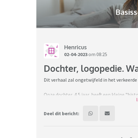
Basiss
Henricus
02-04-2023
om 08:25
Dochter, logopedie. W
Dit verhaal zal ongetwijfeld in het verkeerd
Onze dochter, 4,5 jaar, heeft een kleine "hi
Destijds op de kinderopvang dachten ze dat z
Reden: kind speelde niet, observeerde alleen
Deel dit bericht:
echt normaal is.
Ik lig er gelukkig niet wakker van, ook nooit