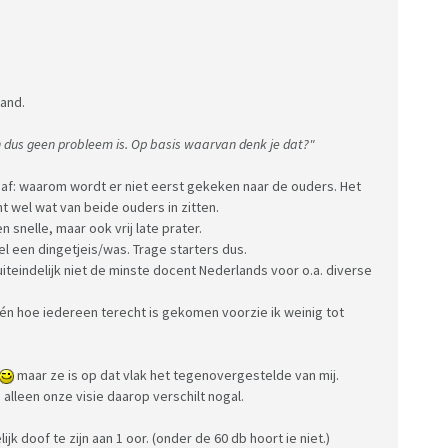
 mogelijke(!) "problemen" mogen aanhoren, selectief
zoveel tijd maar weer iets om de continuiteit van de
mand.
en dus geen probleem is. Op basis waarvan denk je dat?"
 met logopedie te maken??
stijds niet sprak.
gaf: waarom wordt er niet eerst gekeken naar de ouders. Het
ht wel wat van beide ouders in zitten.
4 met een paar afbeeldingen, w.o. een eend op een
snelle, maar ook vrij late prater.
wel een dingetjeis/was. Trage starters dus.
iteindelijk niet de minste docent Nederlands voor o.a. diverse
 beredeneren" zou moeten doen...het kind is 4, op tv zie
 autorijden, met een hengeltje vissen, op een vliegend
 én hoe iedereen terecht is gekomen voorzie ik weinig tot
 hebben...mensen die vliegen.
maar ze is op dat vlak het tegenovergestelde van mij.
en?!?!?
alleen onze visie daarop verschilt nogal.
 van 4...die leeft nog in een iets andere wereld.
ijk doof te zijn aan 1 oor. (onder de 60 db hoort ie niet.)