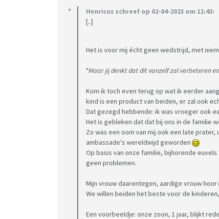
Maar we hebben ook al diverse soortgelijke
Henricus schreef op 02-04-2023 om 11:43:
mutisme was er ook één van.
[..]
Het doet mij sterk denken aan: verzin om de 
Het is voor mij écht geen wedstrijd, met nie
handel te waarborgen
"
Maar jij denkt dat dit vanzelf zal verbeteren 
Daarnaast: wat heeft "logisch beredeneren"
We zitten bij zo'n figuur omdat dochterlief de
Kom ik toch even terug op wat ik eerder aan
kind is een product van beiden, er zal ook ec
Inzake het logisch beredeneren: er was een A
Dat gezegd hebbende: ik was vroeger ook een 
Het is gebleken dat dat bij ons in de familie 
fiets. De vraag: wat klopt er niet.
Zo was een oom van mij ook een late prater, u
Mijn visie: áls logopedie al iets met "logisch
ambassade's wereldwijd geworden
je bijv. eenden (Donald Duck e.a.) die praten,
Op basis van onze familie, bijhorende euvels
tapijt rondvliegen etc.
geen problemen.
Auto's die praten, zelfstandig rijden, handen
Mijn vrouw daarentegen, aardige vrouw hoor
En dan moet een eend op een fiets niet kunn
We willen beiden het beste voor de kinderen, 
Oke, wij als volwassenen snappen dat, een kind
Een voorbeeldje: onze zoon, 1 jaar, blijkt redel
Of zie ik dat verkeerd??