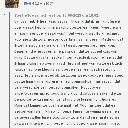
15-08-2023
om 10:17
ToetieToover schreef op 15-08-2023 om 10:02:
Ja, daar heb ik heel veel last van. Ik denk dat ik mijn kind(eren)
overvraagd heb. En mijn psycholoog zei een keer: “weet je wie
er nog meer overvraagd was?”. Dat weet ik wel. Ik. Ik heb niet
voor niets de zorg moeten overlaten aan anderen. Mede omdat
ik zelf ernstig ziek werd en het gewoonweg niet meer kon.
Degenen die het overnamen, vonden dat ze zoveel kon, wat
knap! Dat ze dat allemaal kan! Toen voelde ik voor het eerst dat
ik haar zwaar heb overvraagd. Het is al heel wat als ze eet, zich
wast en schone kleding aandoet en naar een dagbesteding
gaat. Het is super goed als ze 1x per week kookt en mega goed
dat ze haar kamer opruimt en schoonmaakt en fantastisch dat
ze al weet hóe ze moet schoonmaken. Nou, zoveel
superlatieven had ik nooit, want ik vond dat basis zaken die ze
behoorde te kunnen om zelfstandig te kunnen functioneren.
Maar dat kunnen ze dus helemaal niet. Voor mij geeft dat een
gevoel van falen, ik heb hun beperkingen te weinig gezien en
ze teveel willen leren. Doordat ik zo in de rol van mantelzorger
zat, was ik te weinig ‘moeder’. En nu zoek ik weer naar mijn rol.