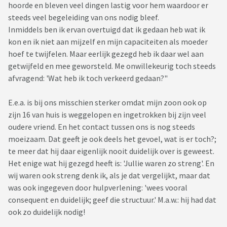
hoorde en bleven veel dingen lastig voor hem waardoor er
steeds veel begeleiding van ons nodig bleef.
Inmiddels ben ik ervan overtuigd dat ik gedaan heb wat ik
kon en ik niet aan mijzelf en mijn capaciteiten als moeder
hoef te twijfelen. Maar eerlijk gezegd heb ik daar wel aan
getwijfeld en mee geworsteld. Me onwillekeurig toch steeds
afvragend: 'Wat heb ik toch verkeerd gedaan?"
E.e.a. is bij ons misschien sterker omdat mijn zoon ook op
zijn 16 van huis is weggelopen en ingetrokken bij zijn veel
oudere vriend. En het contact tussen ons is nog steeds
moeizaam. Dat geeft je ook deels het gevoel, wat is er toch?;
te meer dat hij daar eigenlijk nooit duidelijk over is geweest.
Het enige wat hij gezegd heeft is: 'Jullie waren zo streng'. En
wij waren ook streng denk ik, als je dat vergelijkt, maar dat
was ook ingegeven door hulpverlening: 'wees vooral
consequent en duidelijk; geef die structuur.' M.a.w.: hij had dat
ook zo duidelijk nodig!