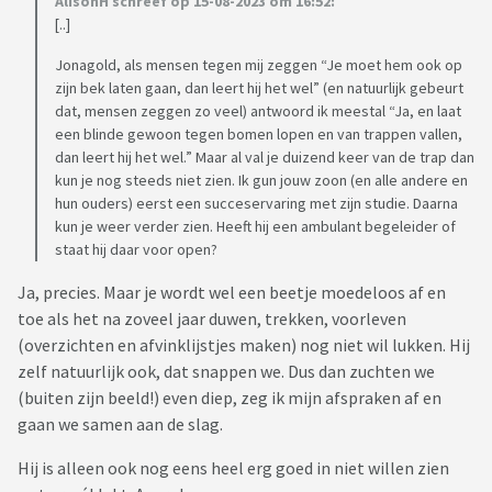
AlisonH schreef op 15-08-2023 om 16:52:
[..]
Jonagold, als mensen tegen mij zeggen “Je moet hem ook op
zijn bek laten gaan, dan leert hij het wel” (en natuurlijk gebeurt
dat, mensen zeggen zo veel) antwoord ik meestal “Ja, en laat
een blinde gewoon tegen bomen lopen en van trappen vallen,
dan leert hij het wel.” Maar al val je duizend keer van de trap dan
kun je nog steeds niet zien. Ik gun jouw zoon (en alle andere en
hun ouders) eerst een succeservaring met zijn studie. Daarna
kun je weer verder zien. Heeft hij een ambulant begeleider of
staat hij daar voor open?
Ja, precies. Maar je wordt wel een beetje moedeloos af en
toe als het na zoveel jaar duwen, trekken, voorleven
(overzichten en afvinklijstjes maken) nog niet wil lukken. Hij
zelf natuurlijk ook, dat snappen we. Dus dan zuchten we
(buiten zijn beeld!) even diep, zeg ik mijn afspraken af en
gaan we samen aan de slag.
Hij is alleen ook nog eens heel erg goed in niet willen zien