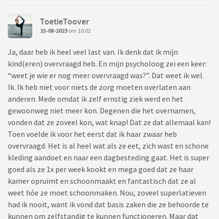
ToetieToover
15-08-2023
om 10:02
Ja, daar heb ik heel veel last van. Ik denk dat ik mijn
kind(eren) overvraagd heb. En mijn psycholoog zei een keer:
“weet je wie er nog meer overvraagd was?”. Dat weet ik wel.
Ik. Ik heb niet voor niets de zorg moeten overlaten aan
anderen. Mede omdat ik zelf ernstig ziek werd en het
gewoonweg niet meer kon. Degenen die het overnamen,
vonden dat ze zoveel kon, wat knap! Dat ze dat allemaal kan!
Toen voelde ik voor het eerst dat ik haar zwaar heb
overvraagd. Het is al heel wat als ze eet, zich wast en schone
kleding aandoet en naar een dagbesteding gaat. Het is super
goed als ze 1x per week kookt en mega goed dat ze haar
kamer opruimt en schoonmaakt en fantastisch dat ze al
weet hóe ze moet schoonmaken. Nou, zoveel superlatieven
had ik nooit, want ik vond dat basis zaken die ze behoorde te
kunnen om zelfstandig te kunnen functioneren. Maar dat