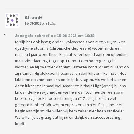
AlisonH
15-08-2023
om 16:52
Jonagold schreef op 15-08-2023 om 16:18:
Ik blijf het ook lastig vinden. Volwassen zoon met ADD, ASS en
dysthyme stoornis (chronische depressie) woont sinds een
ruim half jaar weer thuis. Hij gaat weer begint aan een opleiding
maar ziet daar erg tegenop. Er moet een hoop geregeld
worden en hij overziet dat niet. Gisteren vond ik hem huilend op
zijn kamer. Hij blokkeert helemaal en dan lukt er niks meer. Het
lukt hem ook niet om ons om hulp te vragen. Als we het samen
doen lukt het allemaal wel. Maar het initiatief ligt (weer) bij ons.
En dan denken wij, hadden we hem dan toch eerder een paar
keer ‘op zijn bek moeten laten gaan’? Zou hij het dan wel
geleerd hebben? Wij weten vrij zeker van niet. En nu met het
begin van zijn studie willen wij hem zeker niet laten struikelen.
We willen juist graag dat hij nu eindelijk een succeservaring
heeft.