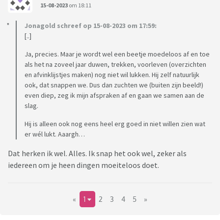
15-08-2023
om 18:11
Jonagold schreef op 15-08-2023 om 17:59:
[..]
Ja, precies. Maar je wordt wel een beetje moedeloos af en toe
als het na zoveel jaar duwen, trekken, voorleven (overzichten
en afvinklijstjes maken) nog niet wil lukken. Hij zelf natuurlijk
ook, dat snappen we. Dus dan zuchten we (buiten zijn beeld!)
even diep, zeg ik mijn afspraken af en gaan we samen aan de
slag.
Hij is alleen ook nog eens heel erg goed in niet willen zien wat
er wél lukt. Aaargh…
Dat herken ik wel. Alles. Ik snap het ook wel, zeker als
iedereen om je heen dingen moeiteloos doet.
«
1
2
3
4
5
»