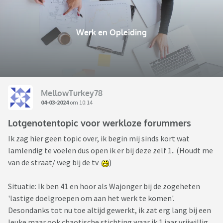
Werk en Opleiding
MellowTurkey78
04-03-2024
om 10:14
Lotgenotentopic voor werkloze forummers
Ik zag hier geen topic over, ik begin mij sinds kort wat
lamlendig te voelen dus open ik er bij deze zelf 1.. (Houdt me
van de straat/ weg bij de tv
)
Situatie: Ik ben 41 en hoor als Wajonger bij de zogeheten
'lastige doelgroepen om aan het werk te komen'.
Desondanks tot nu toe altijd gewerkt, ik zat erg lang bij een
leuke maar ook chaotische stichting waar ik 1 jaar vrijwillig