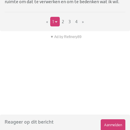
ruimte om dat te verwerken en om te bedenken wat ik wil.
«
1
2
3
4
»
▼ Ad by Refinery89
Reageer op dit bericht
Aanmelden