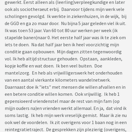
gewerkt. Eerst alleen als (leerling)verpleegkundige en later
ook als sociotheraeut erbij. Daarvoor tijdens mijn werk vele
scholingen gevolgd. Ik werkte in ziekenhuizen, in de wijk, bij
de GGD en ga zo maar door. Nu bijna 5 jaar geleden viel ik uit.
Ik was toen 53 jaar. Van 60 tot 80 uur werken per week (ik
stapelde banen)naar 0. Het eerste half jaar was ik te ziek om
iets te doen. Na dat half jaar ben ik heel voorzichtig mijn
conditie gaan opbouwen. Mijn dagen zitten tegenwoordig
vol. Ik heb altijd structuur gehouden. Opstaan, aankleden,
kopje koffie en wat doen. Ik ben veel buiten. Doe
mantelzorg. En heb als vrijwilligerswerk het onderhouden
van een aantal vierkante kilometers wandelnetwerk.
Daarnaast doe ik "iets" met mensen die willen afvallen en in
een betere conditie willen komen. Ook vrijwillig. Ik heb 1
gepensioeerd vriendenstel maar de rest van mijn fam (op
mijjn ouders na)en vrienden werkt allemaal. En ja, dat vind ik
soms lastig. Ik heb mijn werk vreselijk gemist. Maar ik zie nu
ook wel de voordelen. Ik zit overigens voor 1 baan nog in een
reïntegratietraject. De gesprekken zijn plezierig (overigens,