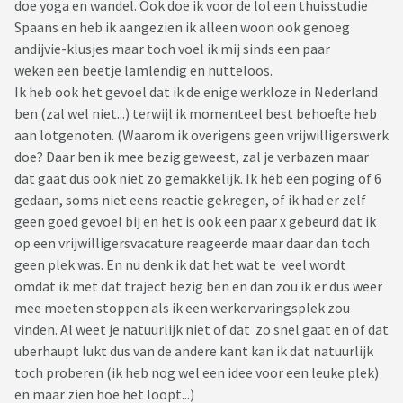
doe yoga en wandel. Ook doe ik voor de lol een thuisstudie
Spaans en heb ik aangezien ik alleen woon ook genoeg
andijvie-klusjes maar toch voel ik mij sinds een paar
weken een beetje lamlendig en nutteloos.
Ik heb ook het gevoel dat ik de enige werkloze in Nederland
ben (zal wel niet...) terwijl ik momenteel best behoefte heb
aan lotgenoten. (Waarom ik overigens geen vrijwilligerswerk
doe? Daar ben ik mee bezig geweest, zal je verbazen maar
dat gaat dus ook niet zo gemakkelijk. Ik heb een poging of 6
gedaan, soms niet eens reactie gekregen, of ik had er zelf
geen goed gevoel bij en het is ook een paar x gebeurd dat ik
op een vrijwilligersvacature reageerde maar daar dan toch
geen plek was. En nu denk ik dat het wat te veel wordt
omdat ik met dat traject bezig ben en dan zou ik er dus weer
mee moeten stoppen als ik een werkervaringsplek zou
vinden. Al weet je natuurlijk niet of dat zo snel gaat en of dat
uberhaupt lukt dus van de andere kant kan ik dat natuurlijk
toch proberen (ik heb nog wel een idee voor een leuke plek)
en maar zien hoe het loopt...)