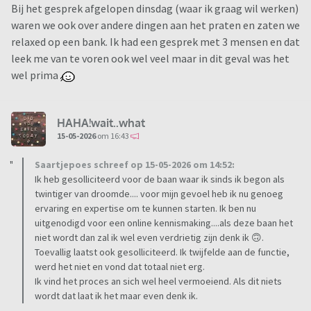
Bij het gesprek afgelopen dinsdag (waar ik graag wil werken)
waren we ook over andere dingen aan het praten en zaten we
relaxed op een bank. Ik had een gesprek met 3 mensen en dat
leek me van te voren ook wel veel maar in dit geval was het
wel prima
HAHA!wait..what
15-05-2026
om 16:43
Saartjepoes schreef op 15-05-2026 om 14:52:
Ik heb gesolliciteerd voor de baan waar ik sinds ik begon als
twintiger van droomde.... voor mijn gevoel heb ik nu genoeg
ervaring en expertise om te kunnen starten. Ik ben nu
uitgenodigd voor een online kennismaking....als deze baan het
niet wordt dan zal ik wel even verdrietig zijn denk ik 🙃.
Toevallig laatst ook gesolliciteerd. Ik twijfelde aan de functie,
werd het niet en vond dat totaal niet erg.
Ik vind het proces an sich wel heel vermoeiend. Als dit niets
wordt dat laat ik het maar even denk ik.