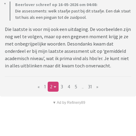
Beerlover schreef op 16-05-2026 om 04:08:
Die assessments: welk staafje past bij dit staafje. Een dak staat
tot huis als een pinguin tot de zuidpool.
Die laatste is voor mij ook een uitdaging. De voorbeelden zijn
nog wel te volgen, maar op een gegeven moment krijg je ze
met onbegrijpelijke woorden. Desondanks kwam dat
onderdeel er bij mijn laatste assessment uit op ‘gemiddeld
academisch niveau’, wat ik prima vind als hbo’er. Je kunt niet
in alles uitblinken maar dit kwam toch onverwacht.
«
1
2
3
4
5
..
31
»
▼ Ad by Refinery89