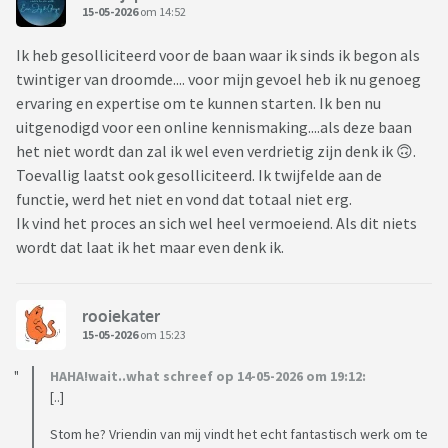
15-05-2026
om 14:52
Ik heb gesolliciteerd voor de baan waar ik sinds ik begon als
twintiger van droomde.... voor mijn gevoel heb ik nu genoeg
ervaring en expertise om te kunnen starten. Ik ben nu
uitgenodigd voor een online kennismaking....als deze baan
het niet wordt dan zal ik wel even verdrietig zijn denk ik 🙃.
Toevallig laatst ook gesolliciteerd. Ik twijfelde aan de
functie, werd het niet en vond dat totaal niet erg.
Ik vind het proces an sich wel heel vermoeiend. Als dit niets
wordt dat laat ik het maar even denk ik.
rooiekater
15-05-2026
om 15:23
HAHA!wait..what schreef op 14-05-2026 om 19:12:
[..]
Stom he? Vriendin van mij vindt het echt fantastisch werk om te