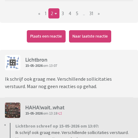
Kortom; alles wat met werk/solliciteren te maken heeft kan
«
1
2
3
4
5
..
31
»
hier besproken worden
Plaats een reactie
Naar laatste reactie
Lichtbron
15-05-2026
om 13:07
Ik schrijf ook graag mee. Verschillende sollicitaties
verstuurd. Maar nog geen reacties op gehad.
HAHA!wait..what
15-05-2026
om 13:18
Lichtbron schreef op 15-05-2026 om 13:07:
Ik schrijf ook graag mee. Verschillende sollicitaties verstuurd.