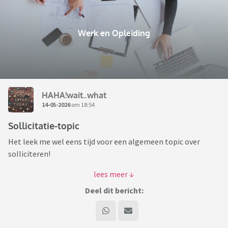
Werk en Opleiding
HAHA!wait..what
14-05-2026
om 18:54
Sollicitatie-topic
Het leek me wel eens tijd voor een algemeen topic over
solliciteren!
Ben je op het moment aan het solliciteren?
Denk je er over na om te gaan solliciteren?
Deel dit bericht:
Heb je leuke verhalen of juist nare ervaringen? Wil je gewoon
even van je afschrijven?