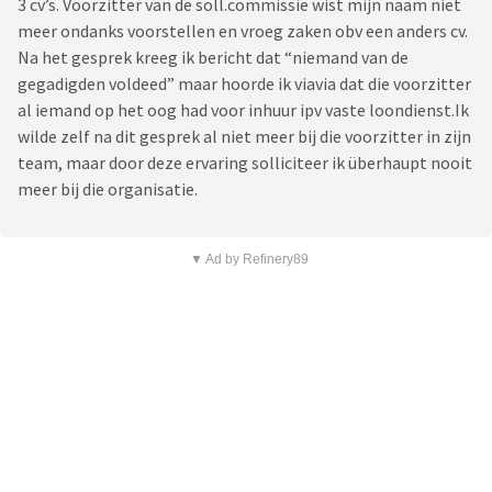
3 cv’s. Voorzitter van de soll.commissie wist mijn naam niet
meer ondanks voorstellen en vroeg zaken obv een anders cv.
Na het gesprek kreeg ik bericht dat “niemand van de
gegadigden voldeed” maar hoorde ik viavia dat die voorzitter
al iemand op het oog had voor inhuur ipv vaste loondienst.Ik
wilde zelf na dit gesprek al niet meer bij die voorzitter in zijn
team, maar door deze ervaring solliciteer ik überhaupt nooit
meer bij die organisatie.
▼ Ad by Refinery89