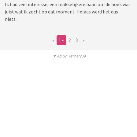
Ik had veel interesse, een makkelijkere baan om de hoek was
juist wat ik zocht op dat moment. Helaas werd het dus
niets...
«
1
2
3
»
▼ Ad by Refinery89