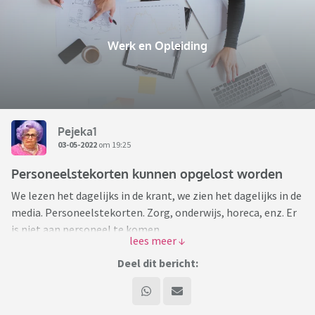
Werk en Opleiding
Pejeka1
03-05-2022
om 19:25
Personeelstekorten kunnen opgelost worden
We lezen het dagelijks in de krant, we zien het dagelijks in de
media. Personeelstekorten. Zorg, onderwijs, horeca, enz. Er
is niet aan personeel te komen.
Tegelijkertijd vinden we in Nederland (het parttime-paradijs
Deel dit bericht:
van Europa) dat weinig werken genoeg moet zijn. Gemiddeld
werkt de Nederlander 29 uur per week. Dus over alle
werkenden genomen. Dat betekent dat alle fulltimers ook in