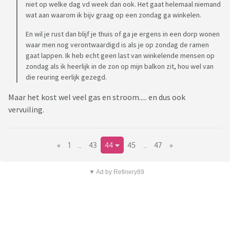
niet op welke dag vd week dan ook. Het gaat helemaal niemand
wat aan waarom ik bijv graag op een zondag ga winkelen.
En wil je rust dan blijf je thuis of ga je ergens in een dorp wonen
waar men nog verontwaardigd is als je op zondag de ramen
gaat lappen. Ik heb echt geen last van winkelende mensen op
zondag als ik heerlijk in de zon op mijn balkon zit, hou wel van
die reuring eerlijk gezegd.
Maar het kost wel veel gas en stroom..... en dus ook
vervuiling.
«
1
..
43
44
45
..
47
»
▼ Ad by Refinery89