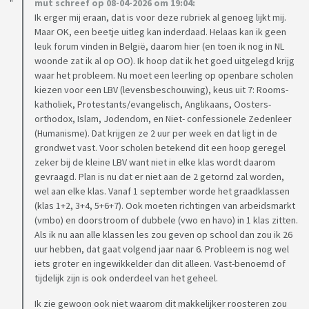
mut schreef op 08-04-2026 om 19:04:
Ik erger mij eraan, dat is voor deze rubriek al genoeg lijkt mij.
Maar OK, een beetje uitleg kan inderdaad. Helaas kan ik geen
leuk forum vinden in België, daarom hier (en toen ik nog in NL
woonde zat ik al op OO). Ik hoop dat ik het goed uitgelegd krijg
waar het probleem. Nu moet een leerling op openbare scholen
kiezen voor een LBV (levensbeschouwing), keus uit 7: Rooms-
katholiek, Protestants/evangelisch, Anglikaans, Oosters-
orthodox, Islam, Jodendom, en Niet- confessionele Zedenleer
(Humanisme). Dat krijgen ze 2 uur per week en dat ligt in de
grondwet vast. Voor scholen betekend dit een hoop geregel
zeker bij de kleine LBV want niet in elke klas wordt daarom
gevraagd. Plan is nu dat er niet aan de 2 getornd zal worden,
wel aan elke klas. Vanaf 1 september worde het graadklassen
(klas 1+2, 3+4, 5+6+7). Ook moeten richtingen van arbeidsmarkt
(vmbo) en doorstroom of dubbele (vwo en havo) in 1 klas zitten.
Als ik nu aan alle klassen les zou geven op school dan zou ik 26
uur hebben, dat gaat volgend jaar naar 6. Probleem is nog wel
iets groter en ingewikkelder dan dit alleen. Vast-benoemd of
tijdelijk zijn is ook onderdeel van het geheel.
Ik zie gewoon ook niet waarom dit makkelijker roosteren zou