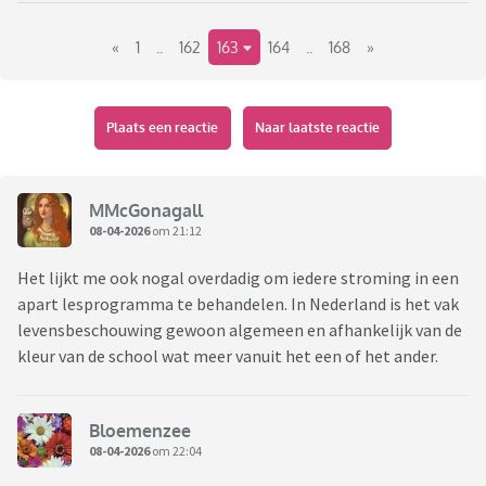
leidinggevende zeggen zonder jou daar over in te lichten.
«
1
..
162
163
164
..
168
»
- Bedrijven die geen goed inwerksysteem hebben maar wel
verwachten dat je alles weet.
- Het gezeur van collega's op elkaar, hoe lang iemand pauze
houdt, hoe laat iemand komt werken ect.
Plaats een reactie
Naar laatste reactie
Heb er nog wel meer, maar dit zijn wel mijn grootste
ergernissen.
MMcGonagall
08-04-2026
om 21:12
Het lijkt me ook nogal overdadig om iedere stroming in een
apart lesprogramma te behandelen. In Nederland is het vak
levensbeschouwing gewoon algemeen en afhankelijk van de
kleur van de school wat meer vanuit het een of het ander.
Bloemenzee
08-04-2026
om 22:04