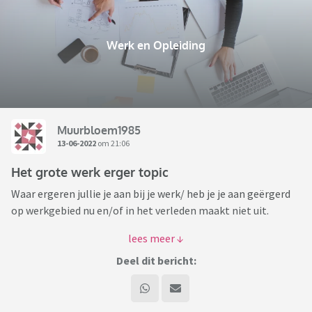
Werk en Opleiding
Muurbloem1985
13-06-2022
om 21:06
Het grote werk erger topic
Waar ergeren jullie je aan bij je werk/ heb je je aan geërgerd
op werkgebied nu en/of in het verleden maakt niet uit.
Ik zal beginnen:
Deel dit bericht:
- Collega's die alles beter weten, en dat constant willen
laten blijken
- Collega's die achter de rug om dingen tegen de