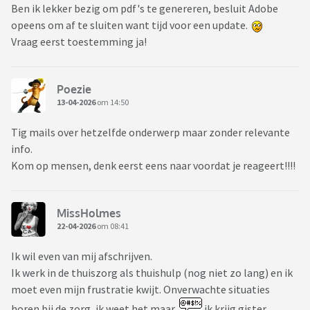
Ben ik lekker bezig om pdf's te genereren, besluit Adobe
opeens om af te sluiten want tijd voor een update.
Vraag eerst toestemming ja!
Poezie
13-04-2026
om 14:50
Tig mails over hetzelfde onderwerp maar zonder relevante
info.
Kom op mensen, denk eerst eens naar voordat je reageert!!!!
MissHolmes
22-04-2026
om 08:41
Ik wil even van mij afschrijven.
Ik werk in de thuiszorg als thuishulp (nog niet zo lang) en ik
moet even mijn frustratie kwijt. Onverwachte situaties
horen bij de zorg, ik weet het maar
ik krijg gister