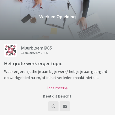
Werk en Opleiding
Muurbloem1985
13-06-2022
om 21:06
Het grote werk erger topic
Waar ergeren jullie je aan bij je werk/ heb je je aan geërgerd
op werkgebied nu en/of in het verleden maakt niet uit.
Ik zal beginnen:
Deel dit bericht:
- Collega's die alles beter weten, en dat constant willen
laten blijken
- Collega's die achter de rug om dingen tegen de