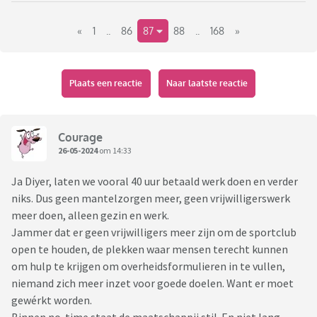
leidinggevende zeggen zonder jou daar over in te lichten.
«
1
..
86
87
88
..
168
»
- Bedrijven die geen goed inwerksysteem hebben maar wel
verwachten dat je alles weet.
- Het gezeur van collega's op elkaar, hoe lang iemand pauze
houdt, hoe laat iemand komt werken ect.
Plaats een reactie
Naar laatste reactie
Heb er nog wel meer, maar dit zijn wel mijn grootste
ergernissen.
Courage
26-05-2024
om 14:33
Ja Diyer, laten we vooral 40 uur betaald werk doen en verder
niks. Dus geen mantelzorgen meer, geen vrijwilligerswerk
meer doen, alleen gezin en werk.
Jammer dat er geen vrijwilligers meer zijn om de sportclub
open te houden, de plekken waar mensen terecht kunnen
om hulp te krijgen om overheidsformulieren in te vullen,
niemand zich meer inzet voor goede doelen. Want er moet
gewérkt worden.