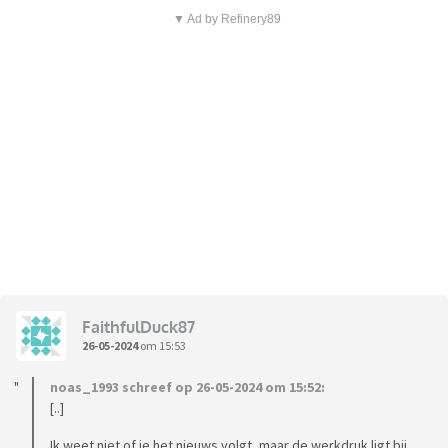
▼ Ad by Refinery89
FaithfulDuck87
26-05-2024
om 15:53
noas_1993 schreef op 26-05-2024 om 15:52:
[..]
Ik weet niet of je het nieuws volgt, maar de werkdruk ligt bij