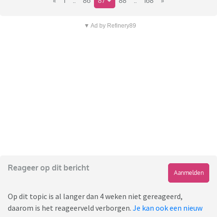
«
1
..
86
87
88
..
168
»
▼ Ad by Refinery89
Reageer op dit bericht
Aanmelden
Op dit topic is al langer dan 4 weken niet gereageerd,
daarom is het reageerveld verborgen.
Je kan ook een nieuw