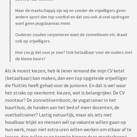
Maar de maatschappij zijn wij en zonder de vrijwilligers geen
andere sport dan top voetbal en dat zou ook al snel opdrogen
want geen jeugdaanwas meer.
Ouderen zouden verpieteren want de zonnebloem etc draait
ook op vrijwilligers.
Hoe zou jij dat voor je zien? Ook betaalbaar voor de ouders met
de kleine beurs?
Als ik moest kiezen, heb ik liever iemand die mijn CV ketel
(betaalbaar) kan maken, dan een top opgeleide vrijwilliger
die fluitles heeft gehad voor de junioren. En dat is wel waar
het straks op neerkomt: kiezen, wat is belangrijker. De CV
monteur? De zonnebloemboot, de yogatrainer in het
buurthuis, de handen aan het bed of meer docenten, de
voetbaltrainer? Lastig natuurlijk, maar als iets niet
houdbaar blijkt en mensen wél op vakantie willen gaan op
hun werk, maar niet extra uren willen werken om elkaar af te
lossen, dan zullen er op termijn binnen deze maatschappij