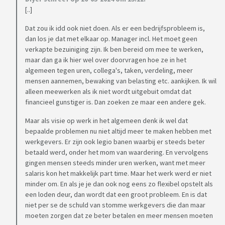
[..]
Dat zou ik idd ook niet doen. Als er een bedrijfsprobleem is,
dan los je dat met elkaar op. Manager incl. Het moet geen
verkapte bezuiniging zijn. Ik ben bereid om mee te werken,
maar dan ga ik hier wel over doorvragen hoe ze in het
algemeen tegen uren, collega's, taken, verdeling, meer
mensen aannemen, bewaking van belasting etc. aankijken. Ik wil
alleen meewerken als ik niet wordt uitgebuit omdat dat
financieel gunstiger is. Dan zoeken ze maar een andere gek.
Maar als visie op werk in het algemeen denk ik wel dat
bepaalde problemen nu niet altijd meer te maken hebben met
werkgevers. Er zijn ook legio banen waarbij er steeds beter
betaald werd, onder het mom van waardering. En vervolgens
gingen mensen steeds minder uren werken, want met meer
salaris kon het makkelijk part time. Maar het werk werd er niet
minder om. En als je je dan ook nog eens zo flexibel opstelt als
een loden deur, dan wordt dat een groot probleem. En is dat
niet per se de schuld van stomme werkgevers die dan maar
moeten zorgen dat ze beter betalen en meer mensen moeten