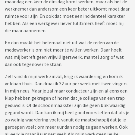
maandag een keer de dinsdag komt werken, maar als het de
werknemer dan andersom een keer beter uitkomt moet daar
ruimte voor zijn. En ook dat moet een incidenteel karakter
hebben. Als een werkgever liever fulltimers heeft moet hij
die maar aannemen.
En dan maakt het helemaal niet uit wat de reden van de
medewerker is om niet meer te willen werken. Daar hoeft
wat mij betreft geen vrijwilligerswerk, mantel zorg of wat
dan ook tegenover te staan.
Zelf vind ik mijn werk zinvol, krijg ik waardering en kom ik
voldaan thuis. Dan draai ik 32 uur per week met twee vingers
in mijn neus. Maar je zal maar conducteur zijn en al eens een
klap hebben gekregen of horen dat je collega van een trap
geduwd is. Of de schoonmaakster zijn die geen blik waardig
gegund wordt. Dan kan ik mij heel goed voorstellen dat als je
zo weinig waardering voelt vanuit de maatschappij dat je je
geroepen voelt om meer uur dan nodig te gaan werken. Ook
al werk je maar 8 uur per week. Als mijn werk geen leuke