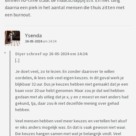
Binnen no-time staat de maatschappij stil. En niet lang
daarna een piek in het aantal mensen die thuis zitten met
een burnout.
Ysenda
26-05-2024
om 14:34
Diyer schreef op 26-05-2024 om 14:24:
[..]
Je doet veel, zo te lezen. En zonder daarover te willen
oordelen, ik lees ook veel eigen keuzes. In dit geval werk je
blijkbaar 32 uur. Dus je keuzes hebben niet gemaakt dat je een
baan voor 20 uur hebt genomen. Maar zou je dat wel hebben
gedaan met als uitleg dat je x, y en z moest en niet anders had
gekund, tja, daar zou ik niet dezelfde mening over gehad
hebben.
Veel mensen hebben veel meer keuzes en vertellen het alsof
er niks anders mogelijk was. En dat is vaak gewoon niet waar.
Die keuzes hangen samen met wat je belangrijk vindt. Veel