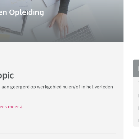
en Opleiding
opic
 je aan geërgerd op werkgebied nu en/of in het verleden
tant willen laten blijken
n de leidinggevende zeggen zonder jou daar over in te