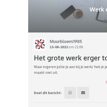
Werk 
Muurbloem1985
13-06-2022
om 21:06
Het grote werk erger t
Waar ergeren jullie je aan bij je werk/ heb je
maakt niet uit.
Ik zal beginnen:
Deel dit bericht:
- Collega's die alles beter weten, en dat cons
- Collega's die achter de rug om dingen tege
lichten.