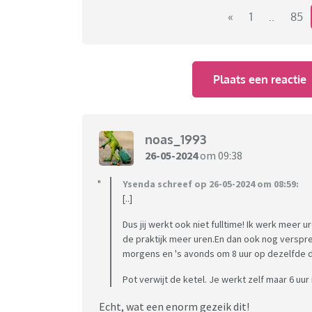
- Bedrijven die geen goed inwerksysteem heb
«
1
..
85
- Het gezeur van collega's op elkaar, hoe l
ect.
Plaats een reactie
Heb er nog wel meer, maar dit zijn wel mijn 
noas_1993
26-05-2024
om 09:38
Ysenda schreef op 26-05-2024 om 08:59:
[..]
Dus jij werkt ook niet fulltime! Ik werk meer u
de praktijk meer uren.En dan ook nog verspre
morgens en 's avonds om 8 uur op dezelfde da
Pot verwijt de ketel. Je werkt zelf maar 6 uur 
Echt, wat een enorm gezeik dit!