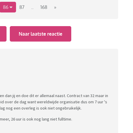
ben maar wel verwachten dat je alles weet.
86
87
..
168
»
ang iemand pauze houdt, hoe laat iemand komt werken
Naar laatste reactie
grootste ergernissen.
ren dan jij en doe dit er allemaal naast. Contract van 32 maar in
id over de dag want wereldwijde organisatie dus om 7 uur 's
g nog een overleg is ook niet ongebruikelijk.
meer, 26 uur is ook nog lang niet fulltime.