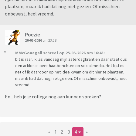
plaatsen, maar ik had dat nog niet gezien. Of misschien
onbewust, heel vreemd.
Poezie
26-05-2026
om 23:38
MMcGonagall schreef op 25-05-2026 om 16:43:
Dit is raar. Ik las vandaag mijn zaterdagkrant en daar staat dus
een artikel in over haatberichten op social media. Het lijkt nu
net of ik daardoor op het idee kwam om dit hier te plaatsen,
maar ik had dat nog niet gezien. Of misschien onbewust, heel
vreemd.
En... heb je je collega nog aan kunnen spreken?
«
1
2
3
4
»