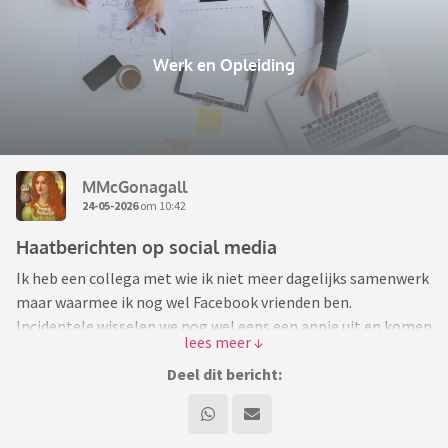
Werk en Opleiding
MMcGonagall
24-05-2026
om 10:42
Haatberichten op social media
Ik heb een collega met wie ik niet meer dagelijks samenwerk
maar waarmee ik nog wel Facebook vrienden ben.
Incidentele wisselen we nog wel eens een appje uit en komen
elkaar tegen in de wandelgangen. Het is best een aardige
vent, we hebben het over gezin, huisdieren en werk. Hij was
Deel dit bericht:
altijd al anti immigratie, maar dat was een onderwerp waar
we het (dus) niet over hadden.
De laatste tijd krijg ik via Facebook alleen nog maar heel