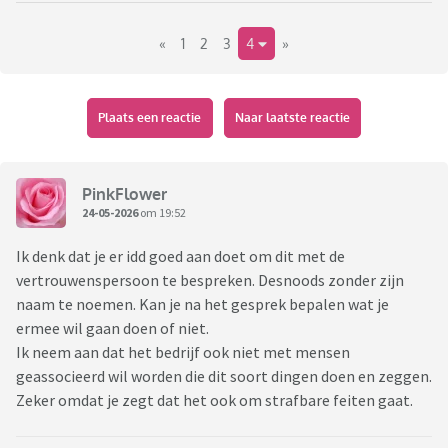
vervelende racistische en anti-regeringsbeleid berichten van
«
1
2
3
4
»
hem op FB. Geen eigen berichten maar van die spotprenten
e.d.
Ik zit daar een beetje mee in mijn maag. Zijn account staat
niet op eigen naam, iets verzonnen, maar soms post hij ook
Plaats een reactie
Naar laatste reactie
over zijn gezin dus het is wel aan hem te linken. Ik denk dat
er ook strafbare berichten tussen staan maar e.e.a. is niet
verenigbaar met ons werk. Ik kan natuurlijk ontvrienden en
PinkFlower
verder gaan met mijn leven, maar misschien is het juiste om
24-05-2026
om 19:52
te doen dit te melden bij een vertrouwenspersoon?
Ik denk dat je er idd goed aan doet om dit met de
Wat zouden jullie doen?
vertrouwenspersoon te bespreken. Desnoods zonder zijn
naam te noemen. Kan je na het gesprek bepalen wat je
ermee wil gaan doen of niet.
Ik neem aan dat het bedrijf ook niet met mensen
geassocieerd wil worden die dit soort dingen doen en zeggen.
Zeker omdat je zegt dat het ook om strafbare feiten gaat.