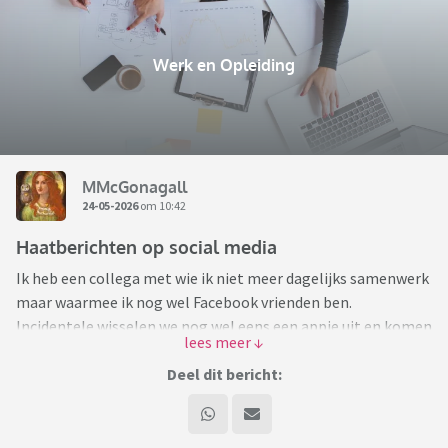
Werk en Opleiding
MMcGonagall
24-05-2026
om 10:42
Haatberichten op social media
Ik heb een collega met wie ik niet meer dagelijks samenwerk
maar waarmee ik nog wel Facebook vrienden ben.
Incidentele wisselen we nog wel eens een appje uit en komen
elkaar tegen in de wandelgangen. Het is best een aardige
vent, we hebben het over gezin, huisdieren en werk. Hij was
Deel dit bericht:
altijd al anti immigratie, maar dat was een onderwerp waar
we het (dus) niet over hadden.
De laatste tijd krijg ik via Facebook alleen nog maar heel