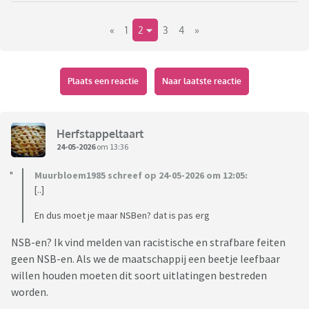
vervelende racistische en anti-regeringsbeleid berichten van
«
1
2
3
4
»
hem op FB. Geen eigen berichten maar van die spotprenten
e.d.
Ik zit daar een beetje mee in mijn maag. Zijn account staat
niet op eigen naam, iets verzonnen, maar soms post hij ook
Plaats een reactie
Naar laatste reactie
over zijn gezin dus het is wel aan hem te linken. Ik denk dat
er ook strafbare berichten tussen staan maar e.e.a. is niet
verenigbaar met ons werk. Ik kan natuurlijk ontvrienden en
Herfstappeltaart
verder gaan met mijn leven, maar misschien is het juiste om
24-05-2026
om 13:36
te doen dit te melden bij een vertrouwenspersoon?
Muurbloem1985 schreef op 24-05-2026 om 12:05:
Wat zouden jullie doen?
[..]
En dus moet je maar NSBen? dat is pas erg
NSB-en? Ik vind melden van racistische en strafbare feiten
geen NSB-en. Als we de maatschappij een beetje leefbaar
willen houden moeten dit soort uitlatingen bestreden
worden.