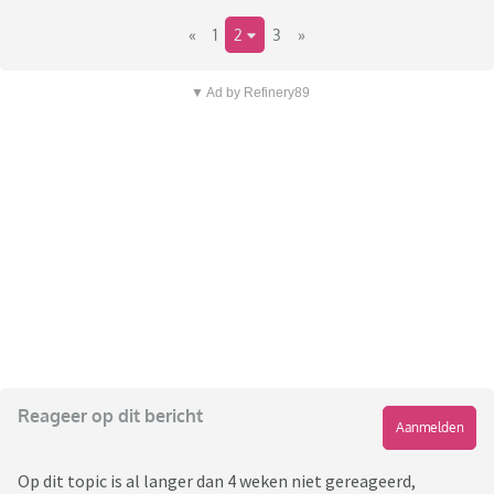
«
1
2
3
»
▼ Ad by Refinery89
Reageer op dit bericht
Aanmelden
Op dit topic is al langer dan 4 weken niet gereageerd,