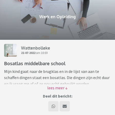
Werk en Opleiding
Wattenbolleke
21-07-2022
om 10:03
Bosatlas middelbare school
Mijn kind gaat naar de brugklas en in de lijst van aan te
schaffen dingen staat een bosatlas. Die dingen zijn echt duur
en ik vraag me af of ze nou echt gebruikt worden.
Marktplaats staat vol met oude edities die nauwelijks
gebruikt zijn.
Deel dit bericht:
Dus een vraag aan de ervaren ouders: Is het echt belangrijk
om nu al een bosatlas aan te schaffen en moet het dan ook
de nieuwste editie zijn? Of kan het ook een editie zijn van een