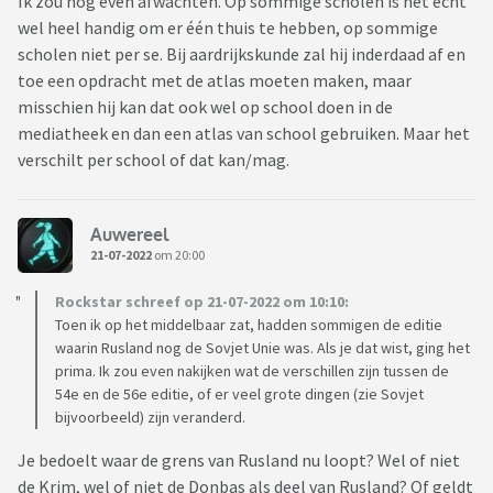
Ik zou nog even afwachten. Op sommige scholen is het echt
wel heel handig om er één thuis te hebben, op sommige
scholen niet per se. Bij aardrijkskunde zal hij inderdaad af en
toe een opdracht met de atlas moeten maken, maar
misschien hij kan dat ook wel op school doen in de
mediatheek en dan een atlas van school gebruiken. Maar het
verschilt per school of dat kan/mag.
Auwereel
21-07-2022
om 20:00
Rockstar schreef op 21-07-2022 om 10:10:
Toen ik op het middelbaar zat, hadden sommigen de editie
waarin Rusland nog de Sovjet Unie was. Als je dat wist, ging het
prima. Ik zou even nakijken wat de verschillen zijn tussen de
54e en de 56e editie, of er veel grote dingen (zie Sovjet
bijvoorbeeld) zijn veranderd.
Je bedoelt waar de grens van Rusland nu loopt? Wel of niet
de Krim, wel of niet de Donbas als deel van Rusland? Of geldt