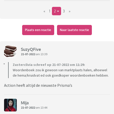
aantal jaar geleden? Even ter vergelijk: Een 56e editie kost
«
1
2
3
»
€70, een 54e editie op MP rond de €20.
Ik denk dat als ik het aan school vraag, ze zullen zeggen dat
er inderdaad gewoon de nieuwste aangeschaft moet worden.
Plaats een reactie
Naar laatste reactie
SuzyQFive
21-07-2022
om 13:39
Zusterclivia schreef op 21-07-2022 om 11:29:
Woordenboek zou ik gewoon van marktplaats halen, alhoewel
de hema/kruidvat ed ook goedkoper woordenboeken hebben.
Action heeft altijd de nieuwste Prisma’s
Mija
21-07-2022
om 13:44