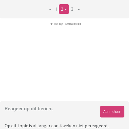
«
1
2
3
»
▼ Ad by Refinery89
Reageer op dit bericht
Aanmelden
Op dit topic is al langer dan 4 weken niet gereageerd,