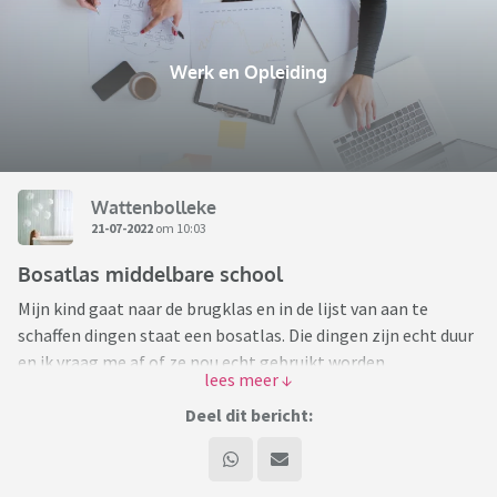
Werk en Opleiding
Wattenbolleke
21-07-2022
om 10:03
Bosatlas middelbare school
Mijn kind gaat naar de brugklas en in de lijst van aan te
schaffen dingen staat een bosatlas. Die dingen zijn echt duur
en ik vraag me af of ze nou echt gebruikt worden.
Marktplaats staat vol met oude edities die nauwelijks
gebruikt zijn.
Deel dit bericht:
Dus een vraag aan de ervaren ouders: Is het echt belangrijk
om nu al een bosatlas aan te schaffen en moet het dan ook
de nieuwste editie zijn? Of kan het ook een editie zijn van een