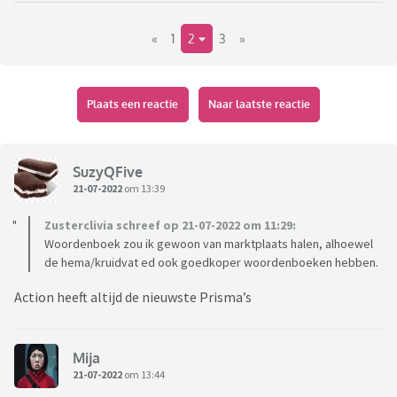
aantal jaar geleden? Even ter vergelijk: Een 56e editie kost
«
1
2
3
»
€70, een 54e editie op MP rond de €20.
Ik denk dat als ik het aan school vraag, ze zullen zeggen dat
er inderdaad gewoon de nieuwste aangeschaft moet worden.
Plaats een reactie
Naar laatste reactie
SuzyQFive
21-07-2022
om 13:39
Zusterclivia schreef op 21-07-2022 om 11:29:
Woordenboek zou ik gewoon van marktplaats halen, alhoewel
de hema/kruidvat ed ook goedkoper woordenboeken hebben.
Action heeft altijd de nieuwste Prisma’s
Mija
21-07-2022
om 13:44