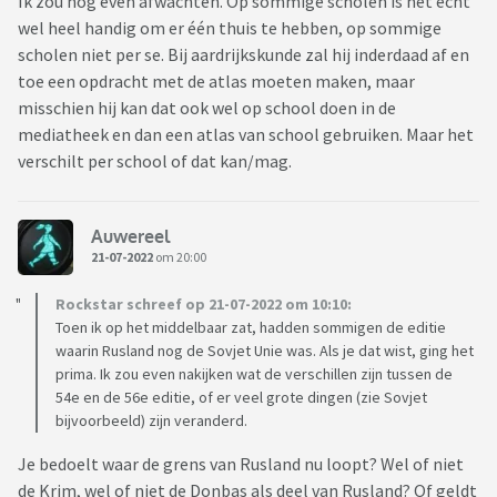
Ik zou nog even afwachten. Op sommige scholen is het echt
wel heel handig om er één thuis te hebben, op sommige
scholen niet per se. Bij aardrijkskunde zal hij inderdaad af en
toe een opdracht met de atlas moeten maken, maar
misschien hij kan dat ook wel op school doen in de
mediatheek en dan een atlas van school gebruiken. Maar het
verschilt per school of dat kan/mag.
Auwereel
21-07-2022
om 20:00
Rockstar schreef op 21-07-2022 om 10:10:
Toen ik op het middelbaar zat, hadden sommigen de editie
waarin Rusland nog de Sovjet Unie was. Als je dat wist, ging het
prima. Ik zou even nakijken wat de verschillen zijn tussen de
54e en de 56e editie, of er veel grote dingen (zie Sovjet
bijvoorbeeld) zijn veranderd.
Je bedoelt waar de grens van Rusland nu loopt? Wel of niet
de Krim, wel of niet de Donbas als deel van Rusland? Of geldt