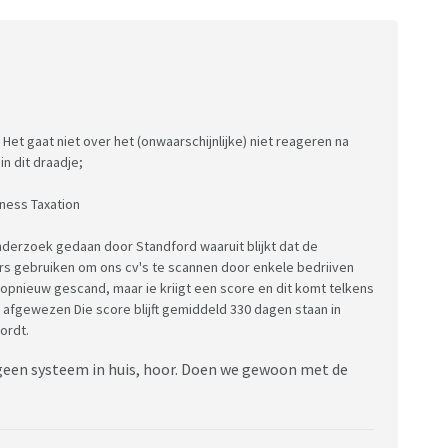
. Het gaat niet over het (onwaarschijnlijke) niet reageren na
in dit draadje;
iness Taxation
onderzoek gedaan door Standford waaruit blijkt dat de
 gebruiken om ons cv's te scannen door enkele bedriiven
 opnieuw gescand, maar ie kriigt een score en dit komt telkens
 afgewezen Die score blijft gemiddeld 330 dagen staan in
ordt.
geen systeem in huis, hoor. Doen we gewoon met de