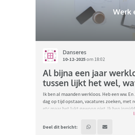
Werk 
Danseres
10-12-2025
om 18:02
Al bijna een jaar werkl
tussen lijkt het wel, w
Ik ben al maanden werkloos. Heb een ww. En z
dag op tijd opstaan, vacatures zoeken, met r
etc maar het lukt gewoon niet. Ik ben inmidd
juist fijn is dat ik wat bagage meeneem begin 
zomaar in de rondte, doe dit heel selectief 
Deel dit bericht:
interim maar het lukt echt niet. Ik snap dat 