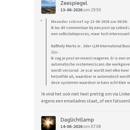
Zeespiegel
13-06-2026
om 19:50
Meander schreef op 13-06-2026 om 06:56:
Ik las dit commentaar bij een post op Linked i
een sollicitatieproces, maar toch interessant 
Nafthely Martis in . 3de+ LLM International Bus
21u :
Ik zag je post en moest reageren. Er is een 
automatische svstemen/scans die werkgevers
wordt verzorad. Je scar wordt niet elke keer
hetzelfde uit, waardoor ie automatisch wordt
deze systemen waardoor ie kans echt kleir w
Ik vind het ook niet heel prettig om via Linke
ergens een emailadres staat, of een fatsoenli
Daglichtlamp
14-06-2026
om 07:08