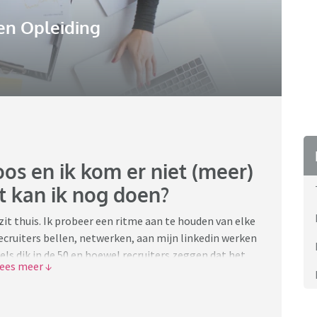
en Opleiding
oos en ik kom er niet (meer)
at kan ik nog doen?
it thuis. Ik probeer een ritme aan te houden van elke
ecruiters bellen, netwerken, aan mijn linkedin werken
els dik in de 50 en hoewel recruiters zeggen dat het
ik inmiddels anders te denken. Ik solliciteer niet
en sta in nauw contact met headhunters sta open voor
de markt dun gezaaid is in mijn werkveld maar dit is me