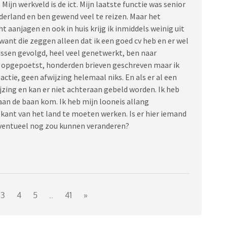
 Mijn werkveld is de ict. Mijn laatste functie was senior
ederland en ben gewend veel te reizen. Maar het
 aanjagen en ook in huis krijg ik inmiddels weinig uit
ant die zeggen alleen dat ik een goed cv heb en er wel
ussen gevolgd, heel veel genetwerkt, ben naar
r opgepoetst, honderden brieven geschreven maar ik
actie, geen afwijzing helemaal niks. En als er al een
jzing en kan er niet achteraan gebeld worden. Ik heb
aan de baan kom. Ik heb mijn looneis allang
kant van het land te moeten werken. Is er hier iemand
eventueel nog zou kunnen veranderen?
3
4
5
..
41
»