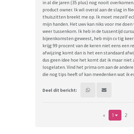
in al die jaren (35 plus) nog nooit overkomen.
product owner. Ik wil overal aan de slag in N
thuiszitten breekt me op. Ik moet mezelf echt
mijn handen. Het uwv kan niks voor me doen w
weer tussenkom. Ik heb in de tussentijd curs
bijeenkomsten geweest, heb mijn cv tig kee
krijg 99 procent van de keren niet eens een re
afwijzing komt dan is het een standaard afwi
dus geen idee hoe het komt dat ik maar niet 
losgelaten. Vind het prima om aan de andere 
die nog tips heeft of kan meedenken wat ik 
Deel dit bericht:
«
1
2