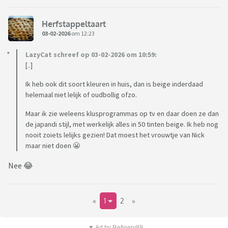
Herfstappeltaart
03-02-2026
om 12:23
LazyCat schreef op 03-02-2026 om 10:59:
[..]
Ik heb ook dit soort kleuren in huis, dan is beige inderdaad
helemaal niet lelijk of oudbollig ofzo.
Maar ik zie weleens klusprogrammas op tv en daar doen ze dan
de japandi stijl, met werkelijk alles in 50 tinten beige. Ik heb nog
nooit zoiets lelijks gezien! Dat moest het vrouwtje van Nick
maar niet doen 😬
Nee 😂
«
1
2
»
▼ Ad by Refinery89