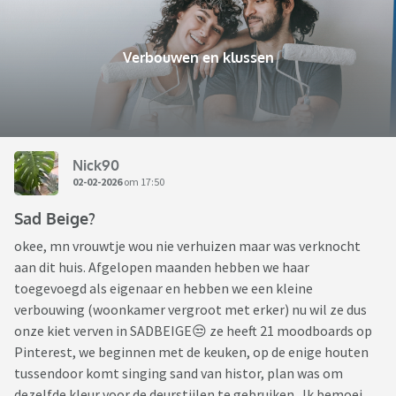
Verbouwen en klussen
Nick90
02-02-2026
om 17:50
Sad Beige?
okee, mn vrouwtje wou nie verhuizen maar was verknocht
aan dit huis. Afgelopen maanden hebben we haar
toegevoegd als eigenaar en hebben we een kleine
verbouwing (woonkamer vergroot met erker) nu wil ze dus
onze kiet verven in SADBEIGE😒 ze heeft 21 moodboards op
Pinterest, we beginnen met de keuken, op de enige houten
tussendoor komt singing sand van histor, plan was om
dezelfde kleur voor de deurstijlen te gebruiken. Ik bemoei