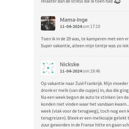
relaxter dan de stress die ik toen had
Mama-Inge
11-04-2024
om 17:10
Toen ik in de 20 was, te kamperen met een v
Super vakantie, alleen mijn tentje was zo lek
Nickske
11-04-2024
om 18:46
Op vakantie naar Zuid Frankrijk. Mijn moed
dronk er melk (van die cupjes) in, dus die gin
Na een week begon de auto te stinken (en dan
konden niet vinden waar het vandaan kwam...
week (vlak voor de terugweg), toch nog een 
terugreizen). Bleek er een melkcupje gelekt t
zuur geworden in de Franse hitte en gaan sch