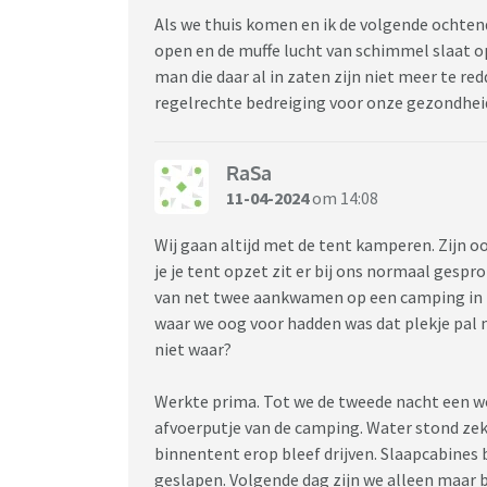
Als we thuis komen en ik de volgende ochten
open en de muffe lucht van schimmel slaat o
man die daar al in zaten zijn niet meer te re
regelrechte bedreiging voor onze gezondhe
RaSa
11-04-2024
om 14:08
Wij gaan altijd met de tent kamperen. Zijn o
je je tent opzet zit er bij ons normaal ges
van net twee aankwamen op een camping in 
waar we oog voor hadden was dat plekje pal na
niet waar?
Werkte prima. Tot we de tweede nacht een w
afvoerputje van de camping. Water stond ze
binnentent erop bleef drijven. Slaapcabines 
geslapen. Volgende dag zijn we alleen maar 