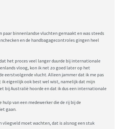
 een paar binnenlandse vluchten gemaakt en was steeds
t inchecken en de handbagagecontroles gingen heel
at het proces veel langer duurde bij internationale
enlands vloog, kon ik net zo goed later op het
j de eerstvolgende vlucht. Alleen jammer dat ik me pas
 ik eigenlijk ook best wel wist, namelijk dat mijn
t bij Australië hoorde en dat ik dus een internationale
e hulp van een medewerker die de rij bij de
iet gaan.
en vliegveld moet wachten, dat is alsnog een stuk