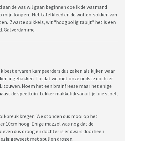
d aan de was wil gaan beginnen doe ik de wasmand
p mijn longen. Het tafelkleed en de wollen sokken van
dden. Zwarte spikkels, wit "hoogpolig tapijt" het is een
id. Gatverdamme.
ok best ervaren kampeerders dus zaken als kijken waar
proken ingebakken. Totdat we met onze oudste dochter
Litouwen. Noem het een brainfreese maar het enige
ast de speeltuin. Lekker makkelijk vanuit je luie stoel,
olkbreuk kregen. We stonden dus mooi op het
ker 10cm hoog. Enige mazzel was nog dat de
bleven dus droog en dochter is er dwars doorheen
bezig geweest met spullen drogen.