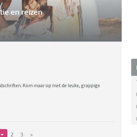
ie en reizen
 tijdschriften. Kom maar op met de leuke, grappige
1
2
3
»