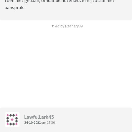
toen niet gedaan, omdat de hotelkeuze mij totaal niet
aansprak.
▼ Ad by Refinery89
LawfulLark45
24-10-2021
om 17:30