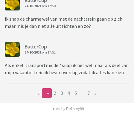
ButterCup
24-10-2021
om 17:50
ik snap de charme wel van met de nachttrein gaan op zich
maar mis je dan niet alle uitzichten en zo?
ButterCup
24-10-2021
om 17:51
Als enkel 'transportmiddel' snap ik het wel maar als deel van
mijn vakantie trein ik liever overdag zodat ik alles kan zien.
«
1
2
3
4
5
..
7
»
▼ Ad by Refinery89