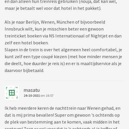
en dan alleen hun treinreis gebruiken (nouja, dat kan wel,
maar je betaalt wel voor dat hotel in het pakket).
Als je naar Berlijn, Wenen, München of bijvoorbeeld
Innsbruck wilt, kun je misschien beter een gewoon
treinticket boeken via NS Internationaal of Nightjet en dan
zelf een hotel boeken.
Slapen in de trein is over het algemeen heel comfortabel, je
kunt zelf een type coupé kiezen (met hoe minder mensen je
die deelt, hoe duurder je reis is) en er is maaltijdservice als je
daarvoor bijbetaald.
masatu
24-10-2021
om 16:57
Ik heb meerdere keren de nachttrein naar Wenen gehad, en
dat is mij prima bevallen! Super om gewoon 's ochtends op
de plek van bestemming aan te komen, vaak midden in het
centrum! Zorg er wel voor dat je 's ochtends al je koffer of