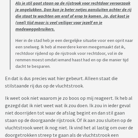
Als je stil gaat staan op de rijstrook voor rechtdoor veroorzaak
je ongelukken. Dan kun je beter netjes aansluiten achter de rij
die staat te wachten om eraf of erop te komen. Ja, dat kost je
(veel) tijd maar is veel veiliger voor jezelf en je
medeweggebruikers.
Hier in de stad heb je een dergelijke situatie voor een oprit naar
een snelweg. Ik heb al meerdere keren meegemaakt dat ik,
rechtdoor rijdend op de rijstrook voor rechtdoor, vol in de
remmen moest omdat iemand haast had en op die manier tijd
dacht te besparen.
En dat is dus precies wat hier gebeurt. Alleen staat die
stilstaande rij dus op de vluchtstrook.
Ik weet ook niet waarom je zo boos op mij reageert. Ik heb al
gezegd dat ik niet weet wat ik zou doen. Ik zou in ieder geval
niet doorrijden tot waar de afslag begint en dan stil gaan
staan op de doorgaande rijstrook. Of ik aan zou sluiten op de
vluchtstrook weet ik nog niet. Ik vind het al lastig om over de
doorgetrokken streep te gaan als de vluchtstrook een