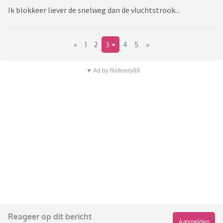
Ik blokkeer liever de snelweg dan de vluchtstrook...
«
1
2
3
4
5
»
▼ Ad by Refinery89
Reageer op dit bericht
Aanmelden