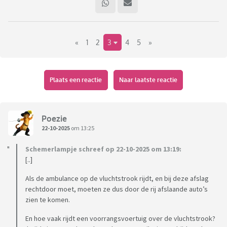
«
1
2
3
4
5
»
Plaats een reactie
Naar laatste reactie
Poezie
22-10-2025
om 13:25
Schemerlampje schreef op 22-10-2025 om 13:19:
[..]
Als de ambulance op de vluchtstrook rijdt, en bij deze afslag
rechtdoor moet, moeten ze dus door de rij afslaande auto’s
zien te komen.
En hoe vaak rijdt een voorrangsvoertuig over de vluchtstrook?