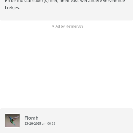
En de moraalridder(s) hier, heeft vast wel andere vervelende
trekjes.
▼ Ad by Refinery89
Fiorah
23-10-2025
om 00:28