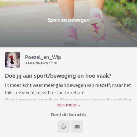
Sport en bewegen
Poezel_en_Wip
13-03-2024
om 17:28
Doe jij aan sport/beweging en hoe vaak?
Ik moet echt weer meer gaan bewegen van mezelf, maar het
lukt me slecht mezelf ertoe te zetten.
Op dit moment kom ik op 2 keer per week een stuk wandelen
(8-10 kilometer), maar met een veelal zittend beroep is dat
echt te weinig.
Deel dit bericht:
Hoe is dat hier op het forum? Hoe vaak sport/beweeg jij per
week en wat doe je dan?