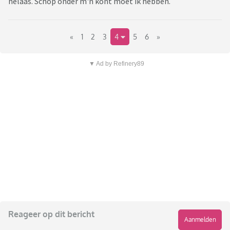
helaas. Schop onder m'n kont moet ik hebben.
«
1
2
3
4
5
6
»
▼ Ad by Refinery89
Reageer op dit bericht
Aanmelden