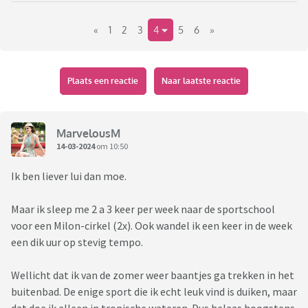
Misschien brengt het me dat nodige duwtje in de rug.
«
1
2
3
4
5
6
»
Plaats een reactie
Naar laatste reactie
MarvelousM
14-03-2024
om 10:50
Ik ben liever lui dan moe.
Maar ik sleep me 2 a 3 keer per week naar de sportschool
voor een Milon-cirkel (2x). Ook wandel ik een keer in de week
een dik uur op stevig tempo.
Wellicht dat ik van de zomer weer baantjes ga trekken in het
buitenbad. De enige sport die ik echt leuk vind is duiken, maar