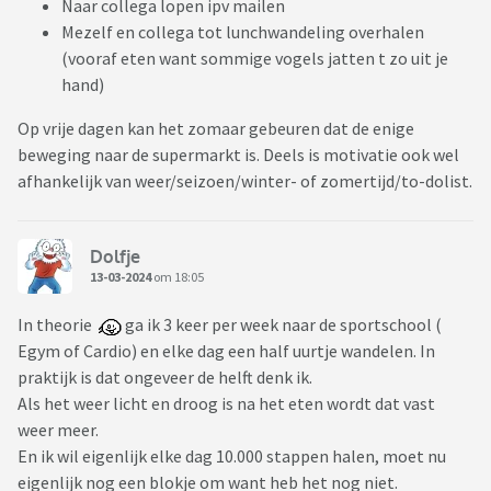
Naar collega lopen ipv mailen
Mezelf en collega tot lunchwandeling overhalen
(vooraf eten want sommige vogels jatten t zo uit je
hand)
Op vrije dagen kan het zomaar gebeuren dat de enige
beweging naar de supermarkt is. Deels is motivatie ook wel
afhankelijk van weer/seizoen/winter- of zomertijd/to-dolist.
Dolfje
13-03-2024
om 18:05
In theorie
ga ik 3 keer per week naar de sportschool (
Egym of Cardio) en elke dag een half uurtje wandelen. In
praktijk is dat ongeveer de helft denk ik.
Als het weer licht en droog is na het eten wordt dat vast
weer meer.
En ik wil eigenlijk elke dag 10.000 stappen halen, moet nu
eigenlijk nog een blokje om want heb het nog niet.