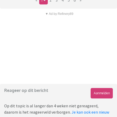
«
1
2
3
4
5
6
»
▼ Ad by Refinery89
Reageer op dit bericht
Aanmelden
Op dit topic is al langer dan 4 weken niet gereageerd,
daarom is het reageerveld verborgen.
Je kan ook een nieuw