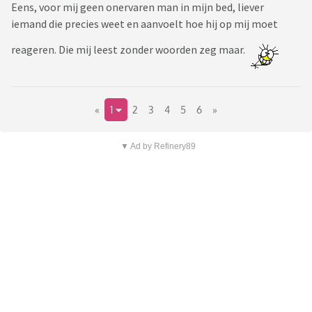
Eens, voor mij geen onervaren man in mijn bed, liever
iemand die precies weet en aanvoelt hoe hij op mij moet
reageren. Die mij leest zonder woorden zeg maar.
«
1
2
3
4
5
6
»
▼ Ad by Refinery89