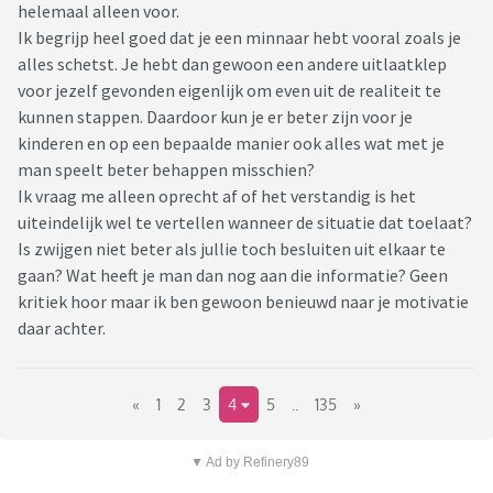
helemaal alleen voor.
Ik begrijp heel goed dat je een minnaar hebt vooral zoals je
alles schetst. Je hebt dan gewoon een andere uitlaatklep
voor jezelf gevonden eigenlijk om even uit de realiteit te
kunnen stappen. Daardoor kun je er beter zijn voor je
kinderen en op een bepaalde manier ook alles wat met je
man speelt beter behappen misschien?
Ik vraag me alleen oprecht af of het verstandig is het
uiteindelijk wel te vertellen wanneer de situatie dat toelaat?
Is zwijgen niet beter als jullie toch besluiten uit elkaar te
gaan? Wat heeft je man dan nog aan die informatie? Geen
kritiek hoor maar ik ben gewoon benieuwd naar je motivatie
daar achter.
«
1
2
3
4
5
..
135
»
▼ Ad by Refinery89