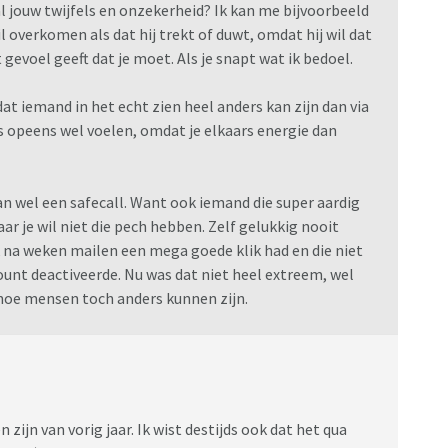
ranzigheid komen er hier ook een hoop emoties om de
l jouw twijfels en onzekerheid? Ik kan me bijvoorbeeld
ke ervaringen en belevingen, het is daarbij belangrijk
l overkomen als dat hij trekt of duwt, omdat hij wil dat
Wees daarom altijd respectvol, ook als hun kink en
t gevoel geeft dat je moet. Als je snapt wat ik bedoel.
ud: YKINMKBYKIO of te wel: Your kink is not my kink,
dat iemand in het echt zien heel anders kan zijn dan via
ms opeens wel voelen, omdat je elkaars energie dan
hum
 dan wel een safecall. Want ook iemand die super aardig
maar je wil niet die pech hebben. Zelf gelukkig nooit
na weken mailen een mega goede klik had en die niet
unt deactiveerde. Nu was dat niet heel extreem, wel
hoe mensen toch anders kunnen zijn.
e
 zijn van vorig jaar. Ik wist destijds ook dat het qua