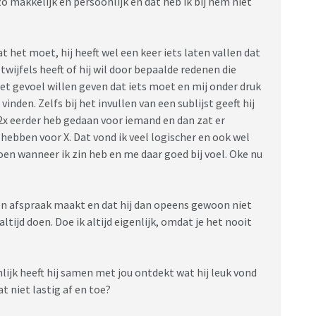
zo makkelijk en persoonlijk en dat heb ik bij hem niet
dat het moet, hij heeft wel een keer iets laten vallen dat
twijfels heeft of hij wil door bepaalde redenen die
het gevoel willen geven dat iets moet en mij onder druk
vinden. Zelfs bij het invullen van een sublijst geeft hij
 2x eerder heb gedaan voor iemand en dan zat er
 hebben voor X. Dat vond ik veel logischer en ook wel
oen wanneer ik zin heb en me daar goed bij voel. Oke nu
een afspraak maakt en dat hij dan opeens gewoon niet
altijd doen. Doe ik altijd eigenlijk, omdat je het nooit
lijk heeft hij samen met jou ontdekt wat hij leuk vond
t niet lastig af en toe?