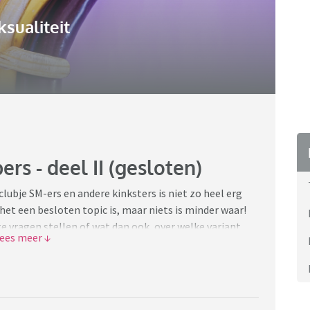
ksualiteit
rs - deel II (gesloten)
clubje SM-ers en andere kinksters is niet zo heel erg
 het een besloten topic is, maar niets is minder waar!
te vragen stellen of wat dan ook, over welke variant
rdt met open armen ontvangen. Het wordt daarbij wel
t/bdsm-na-omtrekkende-bewegingen