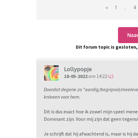
Aangezien de meeste mensen die net komen k
«
1
..
4
informatie zijn hier wat links naar sites di
Deviance & Desire
Naar
http://www.devianceanddesire.com/
Dit forum topic is gesloten
Kink Aware Info
https://kinkawareinfo.wordpress.com/
Lollypopje
Marijkes Praktijken
18-05-2022
om 14:22
http://marijkespraktijken.nl/
Doordat degene zo "aardig/begripvol/meelevend"
Submissive Guide
knieeen voor hem.
https://submissiveguide.com/
Dit is dus exact hoe ik zowel mijn speel mene
Wandering Spirits
Dominant zijn. Voor mij zijn dat geen tegens
http://www.wanderingspirits.nl/
Je schrijft dat hij afwachtend is, maar is hij da