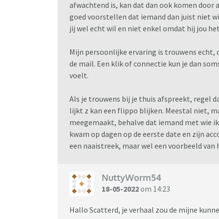
Klein detail, naast gewone heerlijke geile 
afwachtend is, kan dat dan ook komen door a
hoek kijken. Mensen delen hier hun persoonlij
goed voorstellen dat iemand dan juist niet wi
dat iedereen zich vrij voelt om dat te doen. 
jij wel echt wil en niet enkel omdat hij jou he
beleving niet dezelfde is als de jouwe. Ontho
but your kink is okay
Mijn persoonlijke ervaring is trouwens echt, 
de mail. Een klik of connectie kun je dan so
En omdat BDSM een zeer serieuze zaak is, a
voelt.
een paar filmpjes
Als je trouwens bij je thuis afspreekt, regel
lijkt z kan een flippo blijken. Meestal niet, 
meegemaakt, behalve dat iemand met wie ik 
kwam op dagen op de eerste date en zijn acco
een naaistreek, maar wel een voorbeeld van 
https://www.youtube.com/user/CountBoogi
NuttyWorm54
18-05-2022
om 14:23
Hallo Scatterd, je verhaal zou de mijne kunnen