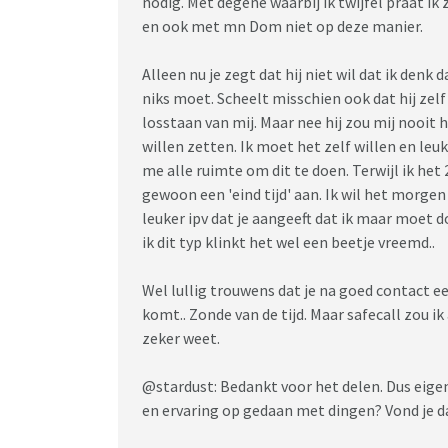
nodig. Met degene waarbij ik twijfel praat ik 
en ook met mn Dom niet op deze manier.
Alleen nu je zegt dat hij niet wil dat ik denk 
niks moet. Scheelt misschien ook dat hij zelf 
losstaan van mij. Maar nee hij zou mij nooit 
willen zetten. Ik moet het zelf willen en leuk 
me alle ruimte om dit te doen. Terwijl ik het
gewoon een 'eind tijd' aan. Ik wil het morgen
leuker ipv dat je aangeeft dat ik maar moet d
ik dit typ klinkt het wel een beetje vreemd..
Wel lullig trouwens dat je na goed contact 
komt.. Zonde van de tijd. Maar safecall zou ik 
zeker weet.
@stardust: Bedankt voor het delen. Dus eigen
en ervaring op gedaan met dingen? Vond je da