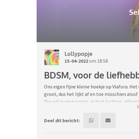
Se
Lollypopje
15-04-2022
om 18:58
BDSM, voor de liefhebbe
Ons eigen fijne kleine hoekje op Viafora. Het 
groot, dus het lijkt af en toe misschien alsof
Dus wil je meepraten, je hart luchten, gênan
van BDSM dan ook, stort jezelf er in, je wo
gewaardeerd als je, je even voorstelt.
Deel dit bericht:
https://www.viafora.nl/forum/seksualitei